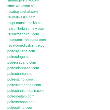
smanegeri47jkt.com
sma1wonosari.com
rscahayasehat.com
rsumalikasim.com
rsuprimaintimedika.com
rsarunlhokseumaw.com
rsufauziahbireu.com
rsumumcitrahusada.com
rsgayomedicalcentre.com
polresjakarta.com
polresdago.com
polressabang.com
polresdenpasar.com
polresbanten.com
polresjambi.com
polressamarinda.com
polresbanjarmasin.com
polresbatam.com
polresambon.com
polresbima.com