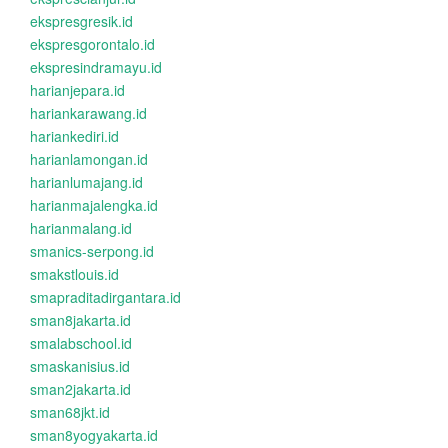
ekspresgresik.id
ekspresgorontalo.id
ekspresindramayu.id
harianjepara.id
hariankarawang.id
hariankediri.id
harianlamongan.id
harianlumajang.id
harianmajalengka.id
harianmalang.id
smanics-serpong.id
smakstlouis.id
smapraditadirgantara.id
sman8jakarta.id
smalabschool.id
smaskanisius.id
sman2jakarta.id
sman68jkt.id
sman8yogyakarta.id