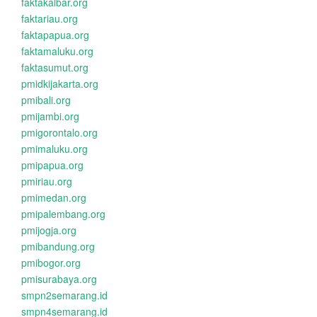
faktakalbar.org
faktariau.org
faktapapua.org
faktamaluku.org
faktasumut.org
pmidkijakarta.org
pmibali.org
pmijambi.org
pmigorontalo.org
pmimaluku.org
pmipapua.org
pmiriau.org
pmimedan.org
pmipalembang.org
pmijogja.org
pmibandung.org
pmibogor.org
pmisurabaya.org
smpn2semarang.id
smpn4semarang.id