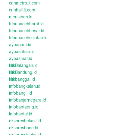
cnnmetro.it.com
cnnbali.it.com
meulaboh.id
tribunacehbarat.id
tribunacehbesar.id
tribunacehselatan.id
ayoagam.id
ayoasahan.id
ayoasmat.id
klikBalangan.id
klikBandung.id
klikbanggai.id
infobangkalan.id
infobangli.id
infobanjarnegara.id
infobantaeng.id
infobantul.id
ekspresbekasi.id
ekspresbone.id
eksprescianjur.id