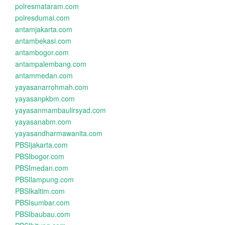
polresmataram.com
polresdumai.com
antamjakarta.com
antambekasi.com
antambogor.com
antampalembang.com
antammedan.com
yayasanarrohmah.com
yayasanpkbm.com
yayasanmambaulirsyad.com
yayasanabm.com
yayasandharmawanita.com
PBSIjakarta.com
PBSIbogor.com
PBSImedan.com
PBSIlampung.com
PBSIkaltim.com
PBSIsumbar.com
PBSIbaubau.com