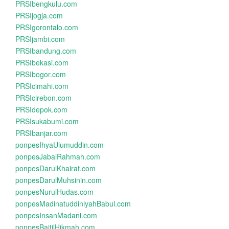
PRSIbengkulu.com
PRSIjogja.com
PRSIgorontalo.com
PRSIjambi.com
PRSIbandung.com
PRSIbekasi.com
PRSIbogor.com
PRSIcimahi.com
PRSIcirebon.com
PRSIdepok.com
PRSIsukabumi.com
PRSIbanjar.com
ponpesIhyaUlumuddin.com
ponpesJabalRahmah.com
ponpesDarulKhairat.com
ponpesDarulMuhsinin.com
ponpesNurulHudas.com
ponpesMadinatuddiniyahBabul.com
ponpesInsanMadani.com
ponpesBaitilHikmah.com