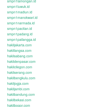
smpn1lamongan.id
smpn1luwuk.id
smpn1madiun.id
smpn1manokwari.id
smpn1narmada.id
smpn1pacitan.id
smpn1padang.id
smpn1pailangga.id
haklijakarta.com
haklilangsa.com
haklisabang.com
haklidenpasar.com
haklicilegon.com
hakliserang.com
haklibengkulu.com
haklijogja.com
haklijambi.com
haklibandung.com
haklibekasi.com
haklibogor.com