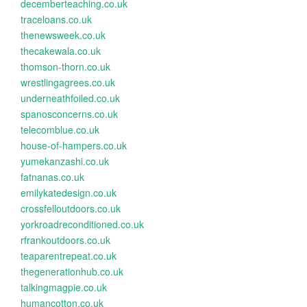
decemberteaching.co.uk
traceloans.co.uk
thenewsweek.co.uk
thecakewala.co.uk
thomson-thorn.co.uk
wrestlingagrees.co.uk
underneathfoiled.co.uk
spanosconcerns.co.uk
telecomblue.co.uk
house-of-hampers.co.uk
yumekanzashi.co.uk
fatnanas.co.uk
emilykatedesign.co.uk
crossfelloutdoors.co.uk
yorkroadreconditioned.co.uk
rfrankoutdoors.co.uk
teaparentrepeat.co.uk
thegenerationhub.co.uk
talkingmagpie.co.uk
humancotton.co.uk