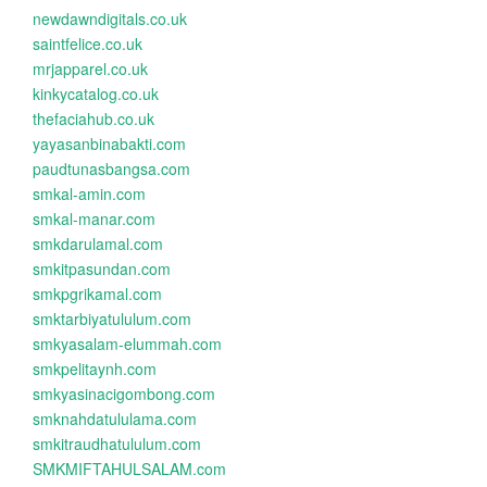
newdawndigitals.co.uk
saintfelice.co.uk
mrjapparel.co.uk
kinkycatalog.co.uk
thefaciahub.co.uk
yayasanbinabakti.com
paudtunasbangsa.com
smkal-amin.com
smkal-manar.com
smkdarulamal.com
smkitpasundan.com
smkpgrikamal.com
smktarbiyatululum.com
smkyasalam-elummah.com
smkpelitaynh.com
smkyasinacigombong.com
smknahdatululama.com
smkitraudhatululum.com
SMKMIFTAHULSALAM.com