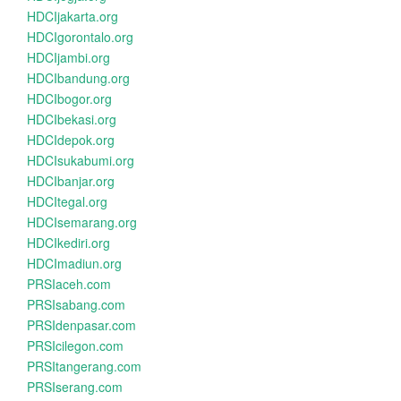
HDCIjakarta.org
HDCIgorontalo.org
HDCIjambi.org
HDCIbandung.org
HDCIbogor.org
HDCIbekasi.org
HDCIdepok.org
HDCIsukabumi.org
HDCIbanjar.org
HDCItegal.org
HDCIsemarang.org
HDCIkediri.org
HDCImadiun.org
PRSIaceh.com
PRSIsabang.com
PRSIdenpasar.com
PRSIcilegon.com
PRSItangerang.com
PRSIserang.com