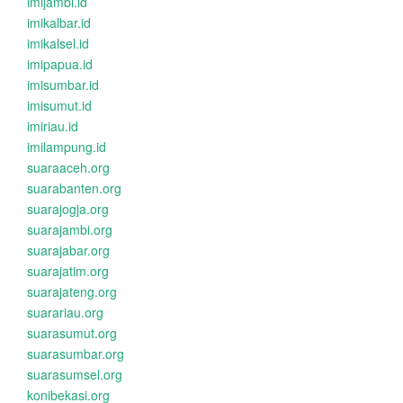
imijambi.id
imikalbar.id
imikalsel.id
imipapua.id
imisumbar.id
imisumut.id
imiriau.id
imilampung.id
suaraaceh.org
suarabanten.org
suarajogja.org
suarajambi.org
suarajabar.org
suarajatim.org
suarajateng.org
suarariau.org
suarasumut.org
suarasumbar.org
suarasumsel.org
konibekasi.org