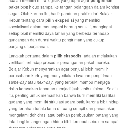
adalah memilih mitra logistik yang tepat agar
pengiriman
paket
bibit hidup sampai ke tangan pelanggan dalam kondisi
segar. Oleh karena itu, hadir panduan praktis dari Belajar
Kebun tentang cara
pilih ekspedisi
yang memiliki
spesialisasi dalam menangani barang sensitif, mengingat
setiap bibit memiliki daya tahan yang berbeda terhadap
guncangan dan durasi waktu pengiriman yang cukup
panjang di perjalanan.
Langkah pertama dalam
pilih ekspedisi
adalah melakukan
verifikasi terhadap prosedur penanganan paket mereka.
Belajar Kebun menyarankan agar penjual lebih memilih
perusahaan kurir yang menyediakan layanan pengiriman
same-day
atau
next-day
, yang terbukti mampu menjaga
risiko kerusakan tanaman menjadi jauh lebih minimal. Selain
itu, penting untuk memastikan bahwa kurir memiliki fasilitas
gudang yang memiliki sirkulasi udara baik, karena bibit hidup
yang tertahan terlalu lama di ruang sempit dan panas akan
mengalami dehidrasi atau bahkan pembusukan batang yang
fatal bagi kelangsungan hidup bibit tersebut sebelum sampai