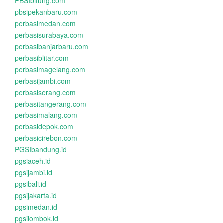
PBSIbitung.com
pbsipekanbaru.com
perbasimedan.com
perbasisurabaya.com
perbasibanjarbaru.com
perbasiblitar.com
perbasimagelang.com
perbasijambi.com
perbasiserang.com
perbasitangerang.com
perbasimalang.com
perbasidepok.com
perbasicirebon.com
PGSIbandung.id
pgsiaceh.id
pgsijambi.id
pgsibali.id
pgsijakarta.id
pgsimedan.id
pgsilombok.id