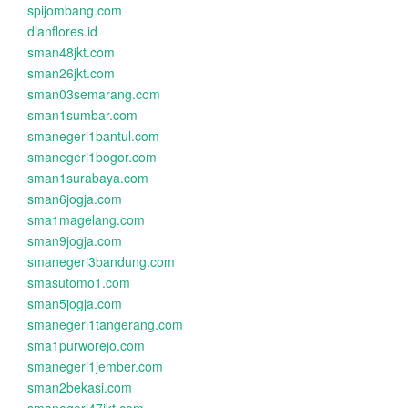
spijombang.com
dianflores.id
sman48jkt.com
sman26jkt.com
sman03semarang.com
sman1sumbar.com
smanegeri1bantul.com
smanegeri1bogor.com
sman1surabaya.com
sman6jogja.com
sma1magelang.com
sman9jogja.com
smanegeri3bandung.com
smasutomo1.com
sman5jogja.com
smanegeri1tangerang.com
sma1purworejo.com
smanegeri1jember.com
sman2bekasi.com