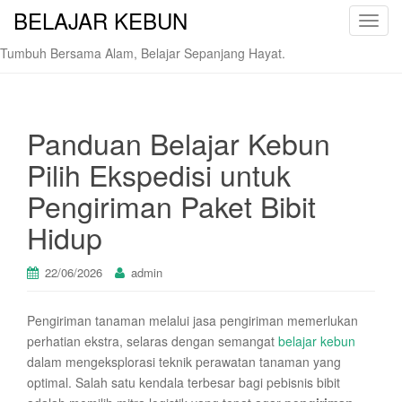
BELAJAR KEBUN
T
o
Tumbuh Bersama Alam, Belajar Sepanjang Hayat.
g
g
l
e
Panduan Belajar Kebun
n
Pilih Ekspedisi untuk
a
v
Pengiriman Paket Bibit
i
Hidup
g
a
t
22/06/2026
admin
i
o
Pengiriman tanaman melalui jasa pengiriman memerlukan
n
perhatian ekstra, selaras dengan semangat
belajar kebun
dalam mengeksplorasi teknik perawatan tanaman yang
optimal. Salah satu kendala terbesar bagi pebisnis bibit