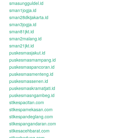
smasungguldel.id
sman1jogja.id
sman28dkijakarta.id
sman3jogja.id
sman81jkt.id
sman2malang.id
sman21jkt.id
puskesmasjakut.id
puskesmasmampang.id
puskesmaspancoran.id
puskesmasmenteng.id
puskesmassenen.id
puskesmaskramatjati.id
puskesmasngambeg.id
stikespacitan.com
stikespamekasan.com
stikespandeglang.com
stikespangandaran.com
stikesacehbarat.com
stikesbadung.com