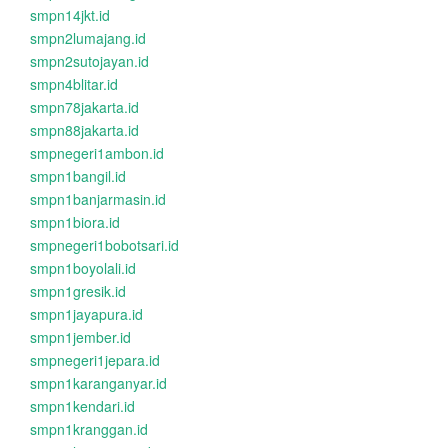
smpn14jkt.id
smpn2lumajang.id
smpn2sutojayan.id
smpn4blitar.id
smpn78jakarta.id
smpn88jakarta.id
smpnegeri1ambon.id
smpn1bangil.id
smpn1banjarmasin.id
smpn1biora.id
smpnegeri1bobotsari.id
smpn1boyolali.id
smpn1gresik.id
smpn1jayapura.id
smpn1jember.id
smpnegeri1jepara.id
smpn1karanganyar.id
smpn1kendari.id
smpn1kranggan.id