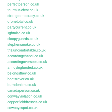
perfectperson.co.uk
tourmusicfest.co.uk
strongdemocracy.co.uk
dronetotal.co.uk
partycurrent.co.uk
lightalso.co.uk
sleepyguards.co.uk
stephensmoke.co.uk
trialuncomfortable.co.uk
accordingchapel.co.uk
accordingoversees.co.uk
annoyingfunded.co.uk
belongsthey.co.uk
bootsrover.co.uk
burndeniers.co.uk
canadaperson.co.uk
conwayviolation.co.uk
copperfielddresses.co.uk
cowboysspot.co.uk