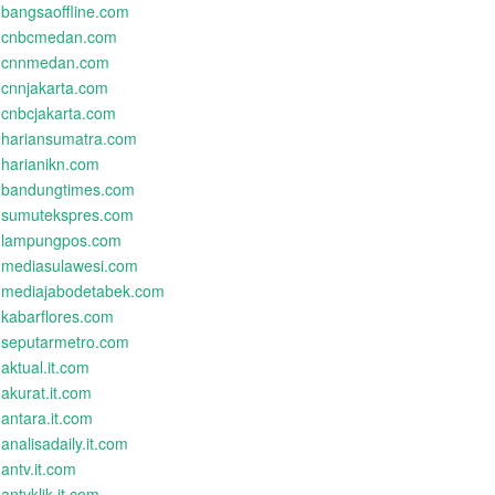
bangsaoffline.com
cnbcmedan.com
cnnmedan.com
cnnjakarta.com
cnbcjakarta.com
hariansumatra.com
harianikn.com
bandungtimes.com
sumutekspres.com
lampungpos.com
mediasulawesi.com
mediajabodetabek.com
kabarflores.com
seputarmetro.com
aktual.it.com
akurat.it.com
antara.it.com
analisadaily.it.com
antv.it.com
antvklik.it.com