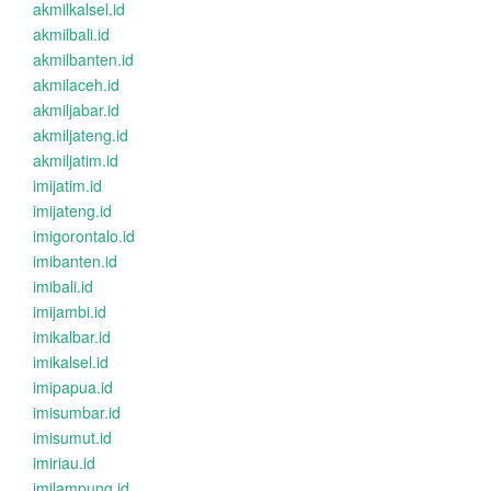
akmilkalsel.id
akmilbali.id
akmilbanten.id
akmilaceh.id
akmiljabar.id
akmiljateng.id
akmiljatim.id
imijatim.id
imijateng.id
imigorontalo.id
imibanten.id
imibali.id
imijambi.id
imikalbar.id
imikalsel.id
imipapua.id
imisumbar.id
imisumut.id
imiriau.id
imilampung.id