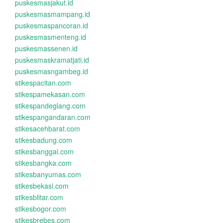
puskesmasjakut.id
puskesmasmampang.id
puskesmaspancoran.id
puskesmasmenteng.id
puskesmassenen.id
puskesmaskramatjati.id
puskesmasngambeg.id
stikespacitan.com
stikespamekasan.com
stikespandeglang.com
stikespangandaran.com
stikesacehbarat.com
stikesbadung.com
stikesbanggai.com
stikesbangka.com
stikesbanyumas.com
stikesbekasi.com
stikesblitar.com
stikesbogor.com
stikesbrebes.com