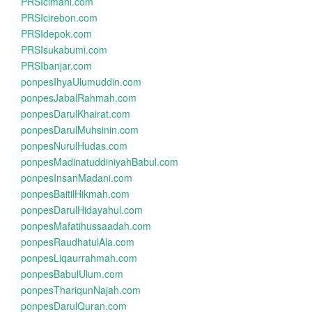
PRSIcimahi.com
PRSIcirebon.com
PRSIdepok.com
PRSIsukabumi.com
PRSIbanjar.com
ponpesIhyaUlumuddin.com
ponpesJabalRahmah.com
ponpesDarulKhairat.com
ponpesDarulMuhsinin.com
ponpesNurulHudas.com
ponpesMadinatuddiniyahBabul.com
ponpesInsanMadani.com
ponpesBaitilHikmah.com
ponpesDarulHidayahul.com
ponpesMafatihussaadah.com
ponpesRaudhatulAla.com
ponpesLiqaurrahmah.com
ponpesBabulUlum.com
ponpesThariqunNajah.com
ponpesDarulQuran.com