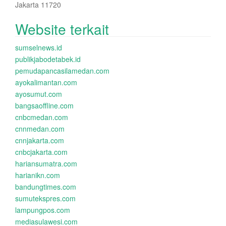
Jakarta 11720
Website terkait
sumselnews.id
publikjabodetabek.id
pemudapancasilamedan.com
ayokalimantan.com
ayosumut.com
bangsaoffline.com
cnbcmedan.com
cnnmedan.com
cnnjakarta.com
cnbcjakarta.com
hariansumatra.com
harianikn.com
bandungtimes.com
sumutekspres.com
lampungpos.com
mediasulawesi.com