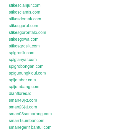
stikescianjur.com
stikesciamis.com
stikesdemak.com
stikesgarut.com
stikesgorontalo.com
stikesgowa.com
stikesgresik.com
spigresik.com
spigianyar.com
spigrobongan.com
spigunungkidul.com
spijember.com
spijombang.com
dianflores.id
sman48jkt.com
sman26jkt.com
sman03semarang.com
sman1sumbar.com
smanegeri1bantul.com