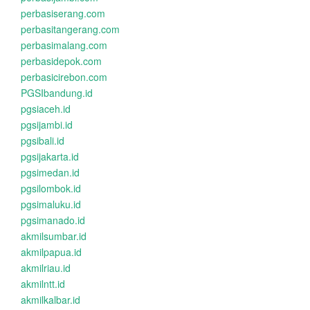
perbasiserang.com
perbasitangerang.com
perbasimalang.com
perbasidepok.com
perbasicirebon.com
PGSIbandung.id
pgsiaceh.id
pgsijambi.id
pgsibali.id
pgsijakarta.id
pgsimedan.id
pgsilombok.id
pgsimaluku.id
pgsimanado.id
akmilsumbar.id
akmilpapua.id
akmilriau.id
akmilntt.id
akmilkalbar.id