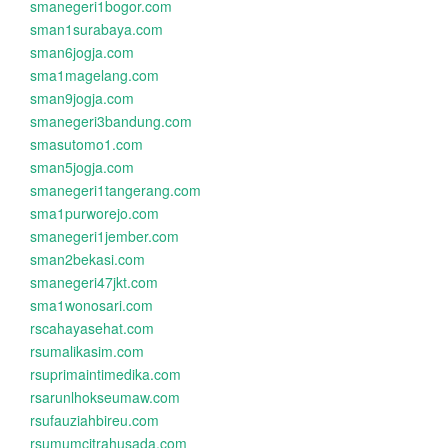
smanegeri1bogor.com
sman1surabaya.com
sman6jogja.com
sma1magelang.com
sman9jogja.com
smanegeri3bandung.com
smasutomo1.com
sman5jogja.com
smanegeri1tangerang.com
sma1purworejo.com
smanegeri1jember.com
sman2bekasi.com
smanegeri47jkt.com
sma1wonosari.com
rscahayasehat.com
rsumalikasim.com
rsuprimaintimedika.com
rsarunlhokseumaw.com
rsufauziahbireu.com
rsumumcitrahusada.com