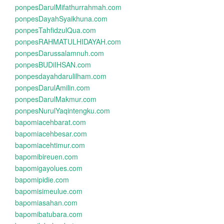
ponpesDarulMifathurrahmah.com
ponpesDayahSyaikhuna.com
ponpesTahfidzulQua.com
ponpesRAHMATULHIDAYAH.com
ponpesDarussalamnuh.com
ponpesBUDiIHSAN.com
ponpesdayahdarulilham.com
ponpesDarulAmilin.com
ponpesDarulMakmur.com
ponpesNurulYaqintengku.com
bapomiacehbarat.com
bapomiacehbesar.com
bapomiacehtimur.com
bapomibireuen.com
bapomigayolues.com
bapomipidie.com
bapomisimeulue.com
bapomiasahan.com
bapomibatubara.com