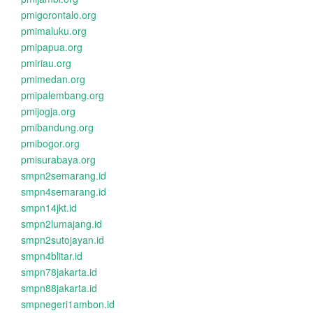
pmigorontalo.org
pmimaluku.org
pmipapua.org
pmiriau.org
pmimedan.org
pmipalembang.org
pmijogja.org
pmibandung.org
pmibogor.org
pmisurabaya.org
smpn2semarang.id
smpn4semarang.id
smpn14jkt.id
smpn2lumajang.id
smpn2sutojayan.id
smpn4blitar.id
smpn78jakarta.id
smpn88jakarta.id
smpnegeri1ambon.id