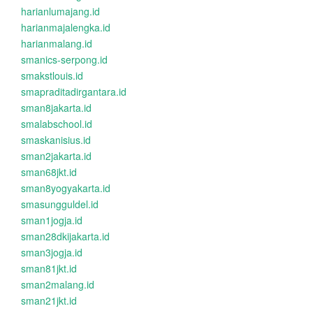
harianlumajang.id
harianmajalengka.id
harianmalang.id
smanics-serpong.id
smakstlouis.id
smapraditadirgantara.id
sman8jakarta.id
smalabschool.id
smaskanisius.id
sman2jakarta.id
sman68jkt.id
sman8yogyakarta.id
smasungguldel.id
sman1jogja.id
sman28dkijakarta.id
sman3jogja.id
sman81jkt.id
sman2malang.id
sman21jkt.id