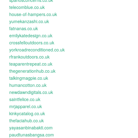
spanosconcerns.co.uk
telecomblue.co.uk
house-of-hampers.co.uk
yumekanzashi.co.uk
fatnanas.co.uk
emilykatedesign.co.uk
crossfelloutdoors.co.uk
yorkroadreconditioned.co.uk
rfrankoutdoors.co.uk
teaparentrepeat.co.uk
thegenerationhub.co.uk
talkingmagpie.co.uk
humancotton.co.uk
newdawndigitals.co.uk
saintfelice.co.uk
mrjapparel.co.uk
kinkycatalog.co.uk
thefaciahub.co.uk
yayasanbinabakti.com
paudtunasbangsa.com