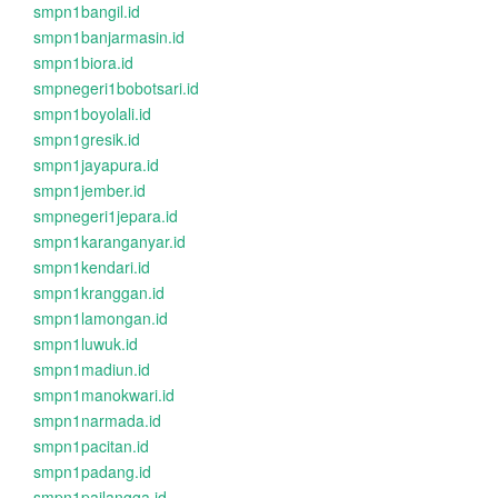
smpn1bangil.id
smpn1banjarmasin.id
smpn1biora.id
smpnegeri1bobotsari.id
smpn1boyolali.id
smpn1gresik.id
smpn1jayapura.id
smpn1jember.id
smpnegeri1jepara.id
smpn1karanganyar.id
smpn1kendari.id
smpn1kranggan.id
smpn1lamongan.id
smpn1luwuk.id
smpn1madiun.id
smpn1manokwari.id
smpn1narmada.id
smpn1pacitan.id
smpn1padang.id
smpn1pailangga.id