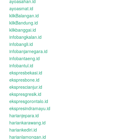
ayoasahan.id
ayoasmat.id
klikBalangan.id
klikBandung.id
klikbanggai.id
infobangkalan.id
infobangli.id
infobanjarnegara.id
infobantaeng.id
infobantul.id
ekspresbekasi.id
ekspresbone.id
eksprescianjur.id
ekspresgresik.id
ekspresgorontalo.id
ekspresindramayu.id
harianjepara.id
hariankarawang.id
hariankediri.id
harianlamongan.id