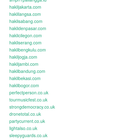
haklijakarta.com
haklilangsa.com
haklisabang.com
haklidenpasar.com
haklicilegon.com
hakliserang.com
haklibengkulu.com
haklijogja.com
haklijambi.com
haklibandung.com
haklibekasi.com
haklibogor.com
perfectperson.co.uk
tourmusicfest.co.uk
strongdemocracy.co.uk
dronetotal.co.uk
partycurrent.co.uk
lightalso.co.uk
sleepyguards.co.uk