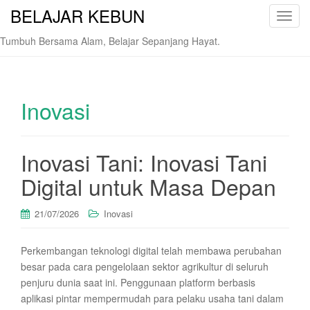
BELAJAR KEBUN
T
o
Tumbuh Bersama Alam, Belajar Sepanjang Hayat.
g
g
l
e
Inovasi
n
a
v
Inovasi Tani: Inovasi Tani
i
Digital untuk Masa Depan
g
a
t
21/07/2026
Inovasi
i
o
Perkembangan teknologi digital telah membawa perubahan
n
besar pada cara pengelolaan sektor agrikultur di seluruh
penjuru dunia saat ini. Penggunaan platform berbasis
aplikasi pintar mempermudah para pelaku usaha tani dalam