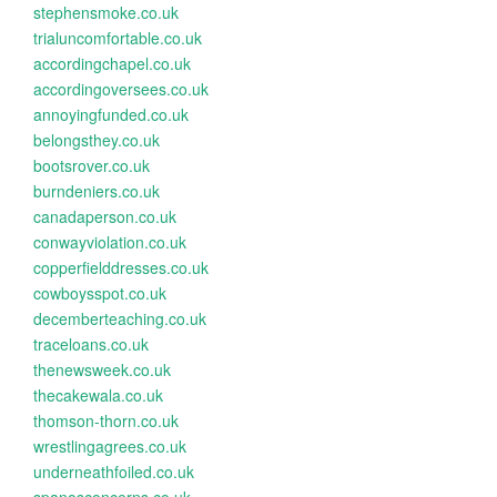
stephensmoke.co.uk
trialuncomfortable.co.uk
accordingchapel.co.uk
accordingoversees.co.uk
annoyingfunded.co.uk
belongsthey.co.uk
bootsrover.co.uk
burndeniers.co.uk
canadaperson.co.uk
conwayviolation.co.uk
copperfielddresses.co.uk
cowboysspot.co.uk
decemberteaching.co.uk
traceloans.co.uk
thenewsweek.co.uk
thecakewala.co.uk
thomson-thorn.co.uk
wrestlingagrees.co.uk
underneathfoiled.co.uk