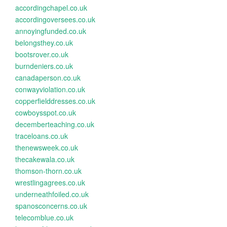
accordingchapel.co.uk
accordingoversees.co.uk
annoyingfunded.co.uk
belongsthey.co.uk
bootsrover.co.uk
burndeniers.co.uk
canadaperson.co.uk
conwayviolation.co.uk
copperfielddresses.co.uk
cowboysspot.co.uk
decemberteaching.co.uk
traceloans.co.uk
thenewsweek.co.uk
thecakewala.co.uk
thomson-thorn.co.uk
wrestlingagrees.co.uk
underneathfoiled.co.uk
spanosconcerns.co.uk
telecomblue.co.uk