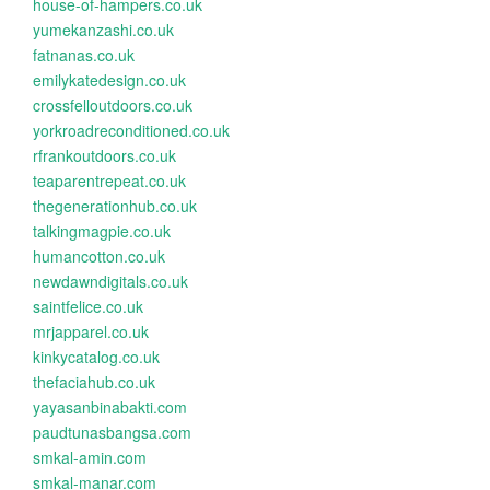
house-of-hampers.co.uk
yumekanzashi.co.uk
fatnanas.co.uk
emilykatedesign.co.uk
crossfelloutdoors.co.uk
yorkroadreconditioned.co.uk
rfrankoutdoors.co.uk
teaparentrepeat.co.uk
thegenerationhub.co.uk
talkingmagpie.co.uk
humancotton.co.uk
newdawndigitals.co.uk
saintfelice.co.uk
mrjapparel.co.uk
kinkycatalog.co.uk
thefaciahub.co.uk
yayasanbinabakti.com
paudtunasbangsa.com
smkal-amin.com
smkal-manar.com