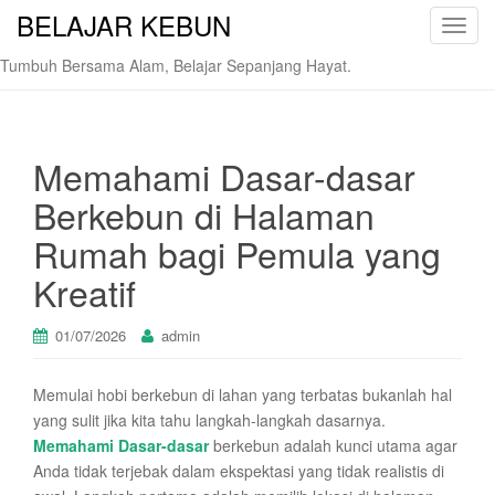
BELAJAR KEBUN
T
o
Tumbuh Bersama Alam, Belajar Sepanjang Hayat.
g
g
l
e
Memahami Dasar-dasar
n
Berkebun di Halaman
a
v
Rumah bagi Pemula yang
i
Kreatif
g
a
t
01/07/2026
admin
i
o
Memulai hobi berkebun di lahan yang terbatas bukanlah hal
n
yang sulit jika kita tahu langkah-langkah dasarnya.
Memahami Dasar-dasar
berkebun adalah kunci utama agar
Anda tidak terjebak dalam ekspektasi yang tidak realistis di