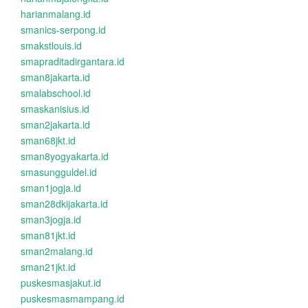
harianmalang.id
smanics-serpong.id
smakstlouis.id
smapraditadirgantara.id
sman8jakarta.id
smalabschool.id
smaskanisius.id
sman2jakarta.id
sman68jkt.id
sman8yogyakarta.id
smasungguldel.id
sman1jogja.id
sman28dkijakarta.id
sman3jogja.id
sman81jkt.id
sman2malang.id
sman21jkt.id
puskesmasjakut.id
puskesmasmampang.id