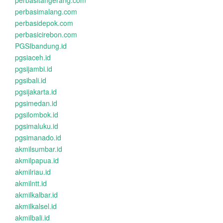
perbasitangerang.com
perbasimalang.com
perbasidepok.com
perbasicirebon.com
PGSIbandung.id
pgsiaceh.id
pgsijambi.id
pgsibali.id
pgsijakarta.id
pgsimedan.id
pgsilombok.id
pgsimaluku.id
pgsimanado.id
akmilsumbar.id
akmilpapua.id
akmilriau.id
akmilntt.id
akmilkalbar.id
akmilkalsel.id
akmilbali.id