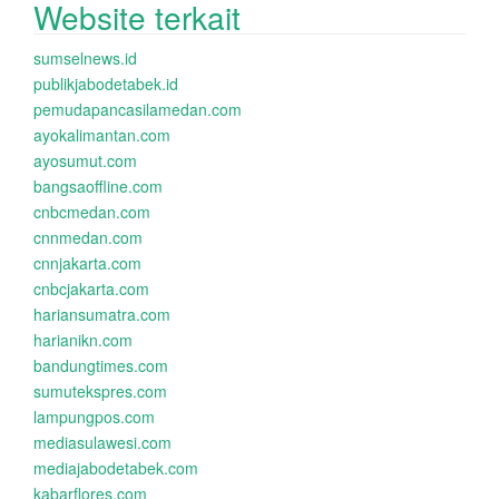
Website terkait
sumselnews.id
publikjabodetabek.id
pemudapancasilamedan.com
ayokalimantan.com
ayosumut.com
bangsaoffline.com
cnbcmedan.com
cnnmedan.com
cnnjakarta.com
cnbcjakarta.com
hariansumatra.com
harianikn.com
bandungtimes.com
sumutekspres.com
lampungpos.com
mediasulawesi.com
mediajabodetabek.com
kabarflores.com