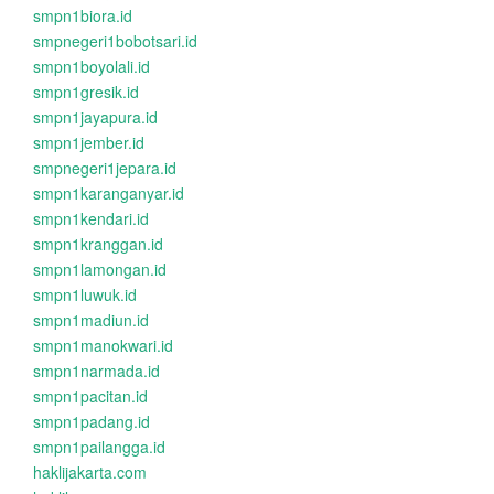
smpn1biora.id
smpnegeri1bobotsari.id
smpn1boyolali.id
smpn1gresik.id
smpn1jayapura.id
smpn1jember.id
smpnegeri1jepara.id
smpn1karanganyar.id
smpn1kendari.id
smpn1kranggan.id
smpn1lamongan.id
smpn1luwuk.id
smpn1madiun.id
smpn1manokwari.id
smpn1narmada.id
smpn1pacitan.id
smpn1padang.id
smpn1pailangga.id
haklijakarta.com