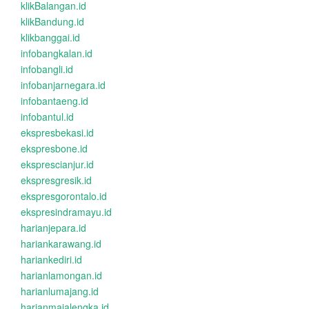
klikBalangan.id
klikBandung.id
klikbanggai.id
infobangkalan.id
infobangli.id
infobanjarnegara.id
infobantaeng.id
infobantul.id
ekspresbekasi.id
ekspresbone.id
eksprescianjur.id
ekspresgresik.id
ekspresgorontalo.id
ekspresindramayu.id
harianjepara.id
hariankarawang.id
hariankediri.id
harianlamongan.id
harianlumajang.id
harianmajalengka.id