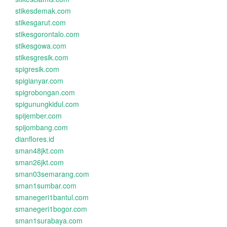
stikesdemak.com
stikesgarut.com
stikesgorontalo.com
stikesgowa.com
stikesgresik.com
spigresik.com
spigianyar.com
spigrobongan.com
spigunungkidul.com
spijember.com
spijombang.com
dianflores.id
sman48jkt.com
sman26jkt.com
sman03semarang.com
sman1sumbar.com
smanegeri1bantul.com
smanegeri1bogor.com
sman1surabaya.com