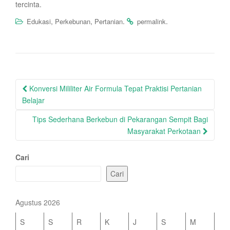
tercinta.
,
,
.
.
Edukasi
Perkebunan
Pertanian
permalink
Post
Konversi Mililiter Air Formula Tepat Praktisi Pertanian
navigation
Belajar
Tips Sederhana Berkebun di Pekarangan Sempit Bagi
Masyarakat Perkotaan
Cari
Cari
Agustus 2026
S
S
R
K
J
S
M