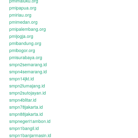
pmimaluku.org
pmipapua.org
pmiriau.org
pmimedan.org
pmipalembang.org
pmijogja.org
pmibandung.org
pmibogor.org
pmisurabaya.org
smpn2semarang.id
smpn4semarang.id
smpn14jkt.id
smpn2lumajang.id
smpn2sutojayan.id
smpn4blitar.id
smpn78jakarta.id
smpn88jakarta.id
smpnegeri1ambon.id
smpn1bangil.id
smpn1banjarmasin.id