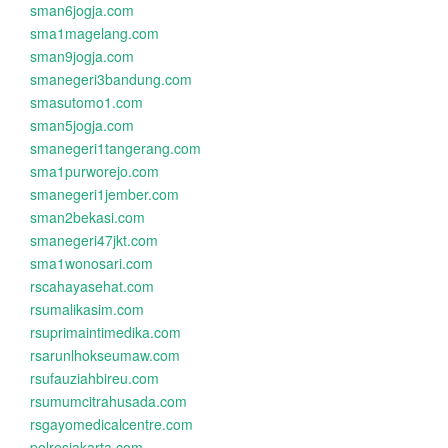
sman6jogja.com
sma1magelang.com
sman9jogja.com
smanegeri3bandung.com
smasutomo1.com
sman5jogja.com
smanegeri1tangerang.com
sma1purworejo.com
smanegeri1jember.com
sman2bekasi.com
smanegeri47jkt.com
sma1wonosari.com
rscahayasehat.com
rsumalikasim.com
rsuprimaintimedika.com
rsarunlhokseumaw.com
rsufauziahbireu.com
rsumumcitrahusada.com
rsgayomedicalcentre.com
polresjakarta.com