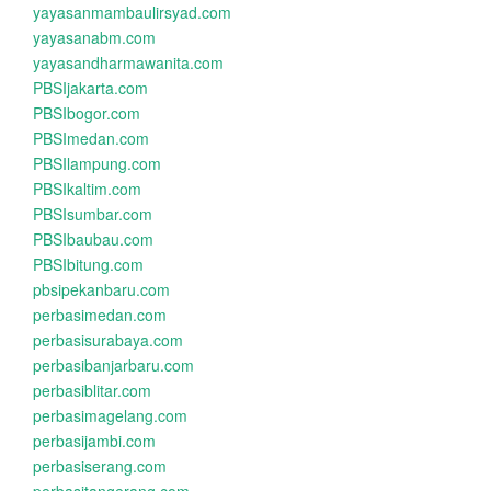
yayasanmambaulirsyad.com
yayasanabm.com
yayasandharmawanita.com
PBSIjakarta.com
PBSIbogor.com
PBSImedan.com
PBSIlampung.com
PBSIkaltim.com
PBSIsumbar.com
PBSIbaubau.com
PBSIbitung.com
pbsipekanbaru.com
perbasimedan.com
perbasisurabaya.com
perbasibanjarbaru.com
perbasiblitar.com
perbasimagelang.com
perbasijambi.com
perbasiserang.com