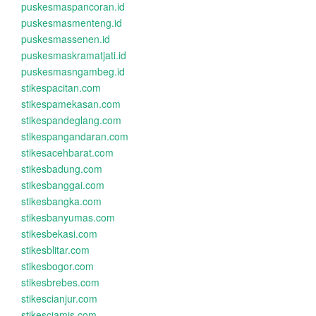
puskesmaspancoran.id
puskesmasmenteng.id
puskesmassenen.id
puskesmaskramatjati.id
puskesmasngambeg.id
stikespacitan.com
stikespamekasan.com
stikespandeglang.com
stikespangandaran.com
stikesacehbarat.com
stikesbadung.com
stikesbanggai.com
stikesbangka.com
stikesbanyumas.com
stikesbekasi.com
stikesblitar.com
stikesbogor.com
stikesbrebes.com
stikescianjur.com
stikesciamis.com