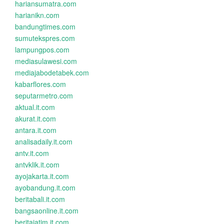
hariansumatra.com
harianikn.com
bandungtimes.com
sumutekspres.com
lampungpos.com
mediasulawesi.com
mediajabodetabek.com
kabarflores.com
seputarmetro.com
aktual.it.com
akurat.it.com
antara.it.com
analisadaily.it.com
antv.it.com
antvklik.it.com
ayojakarta.it.com
ayobandung.it.com
beritabali.it.com
bangsaonline.it.com
beritajatim.it.com