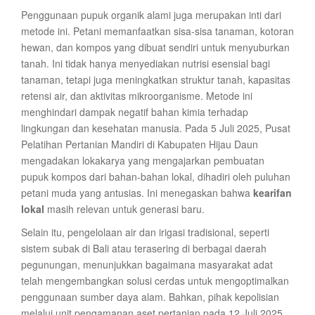
Penggunaan pupuk organik alami juga merupakan inti dari
metode ini. Petani memanfaatkan sisa-sisa tanaman, kotoran
hewan, dan kompos yang dibuat sendiri untuk menyuburkan
tanah. Ini tidak hanya menyediakan nutrisi esensial bagi
tanaman, tetapi juga meningkatkan struktur tanah, kapasitas
retensi air, dan aktivitas mikroorganisme. Metode ini
menghindari dampak negatif bahan kimia terhadap
lingkungan dan kesehatan manusia. Pada 5 Juli 2025, Pusat
Pelatihan Pertanian Mandiri di Kabupaten Hijau Daun
mengadakan lokakarya yang mengajarkan pembuatan
pupuk kompos dari bahan-bahan lokal, dihadiri oleh puluhan
petani muda yang antusias. Ini menegaskan bahwa
kearifan
lokal
masih relevan untuk generasi baru.
Selain itu, pengelolaan air dan irigasi tradisional, seperti
sistem subak di Bali atau terasering di berbagai daerah
pegunungan, menunjukkan bagaimana masyarakat adat
telah mengembangkan solusi cerdas untuk mengoptimalkan
penggunaan sumber daya alam. Bahkan, pihak kepolisian
melalui unit pengamanan aset pertanian pada 12 Juli 2025