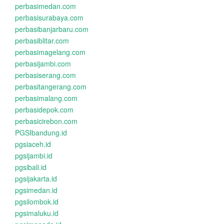
perbasimedan.com
perbasisurabaya.com
perbasibanjarbaru.com
perbasiblitar.com
perbasimagelang.com
perbasijambi.com
perbasiserang.com
perbasitangerang.com
perbasimalang.com
perbasidepok.com
perbasicirebon.com
PGSIbandung.id
pgsiaceh.id
pgsijambi.id
pgsibali.id
pgsijakarta.id
pgsimedan.id
pgsilombok.id
pgsimaluku.id