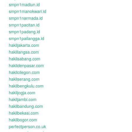
smpn1madiun.id
smpn1manokwari.id
smpn1narmada.id
smpn1pacitan.id
smpn1padang.id
smpn1pailangga.id
haklijakarta.com
haklilangsa.com
haklisabang.com
haklidenpasar.com
haklicilegon.com
hakliserang.com
haklibengkulu.com
haklijogja.com
haklijambi.com
haklibandung.com
haklibekasi.com
haklibogor.com
perfectperson.co.uk