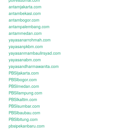
polresdumai.com
antamjakarta.com
antambekasi.com
antambogor.com
antampalembang.com
antammedan.com
yayasanarrohmah.com
yayasanpkbm.com
yayasanmambaulirsyad.com
yayasanabm.com
yayasandharmawanita.com
PBSIjakarta.com
PBSIbogor.com
PBSImedan.com
PBSIlampung.com
PBSIkaltim.com
PBSIsumbar.com
PBSIbaubau.com
PBSIbitung.com
pbsipekanbaru.com