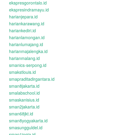
ekspresgorontalo.id
ekspresindramayu.id
harianjepara.id
hariankarawang.id
hariankediri.id
harianlamongan.id
harianlumajang.id
harianmajalengka.id
harianmalang.id
smanics-serpong.id
smakstlouis.id
smapraditadirgantara.id
sman8jakarta.id
smalabschool.id
smaskanisius.id
sman2jakarta.id
sman68jkt.id
sman8yogyakarta.id
smasungguldel.id
sman1jogja.id