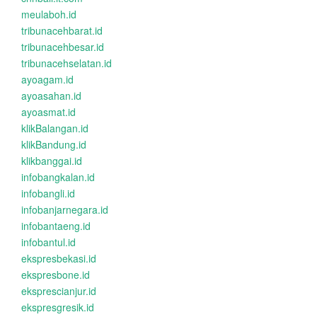
meulaboh.id
tribunacehbarat.id
tribunacehbesar.id
tribunacehselatan.id
ayoagam.id
ayoasahan.id
ayoasmat.id
klikBalangan.id
klikBandung.id
klikbanggai.id
infobangkalan.id
infobangli.id
infobanjarnegara.id
infobantaeng.id
infobantul.id
ekspresbekasi.id
ekspresbone.id
eksprescianjur.id
ekspresgresik.id