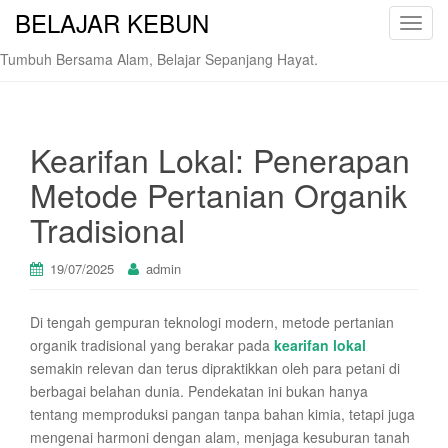
BELAJAR KEBUN
T
o
Tumbuh Bersama Alam, Belajar Sepanjang Hayat.
g
g
l
e
Kearifan Lokal: Penerapan
n
Metode Pertanian Organik
a
v
Tradisional
i
g
19/07/2025
admin
a
t
Di tengah gempuran teknologi modern, metode pertanian
i
organik tradisional yang berakar pada
kearifan lokal
o
semakin relevan dan terus dipraktikkan oleh para petani di
n
berbagai belahan dunia. Pendekatan ini bukan hanya
tentang memproduksi pangan tanpa bahan kimia, tetapi juga
mengenai harmoni dengan alam, menjaga kesuburan tanah