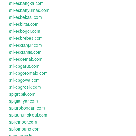
stikesbangka.com
stikesbanyumas.com
stikesbekasi.com
stikesblitar.com
stikesbogor.com
stikesbrebes.com
stikescianjur.com
stikesciamis.com
stikesdemak.com
stikesgarut.com
stikesgorontalo.com
stikesgowa.com
stikesgresik.com
spigresik.com
spigianyar.com
spigrobongan.com
spigunungkidul.com
spijember.com
spijombang.com
dianflores.id