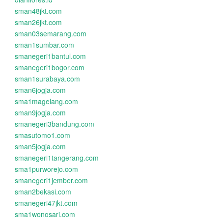
sman48jkt.com
sman26jkt.com
sman03semarang.com
sman1sumbar.com
smanegeri1bantul.com
smanegeri1bogor.com
sman1surabaya.com
sman6jogja.com
sma1magelang.com
sman9jogja.com
smanegeri3bandung.com
smasutomo1.com
sman5jogja.com
smanegeri1tangerang.com
sma1purworejo.com
smanegeri1jember.com
sman2bekasi.com
smanegeri47jkt.com
sma1wonosari.com