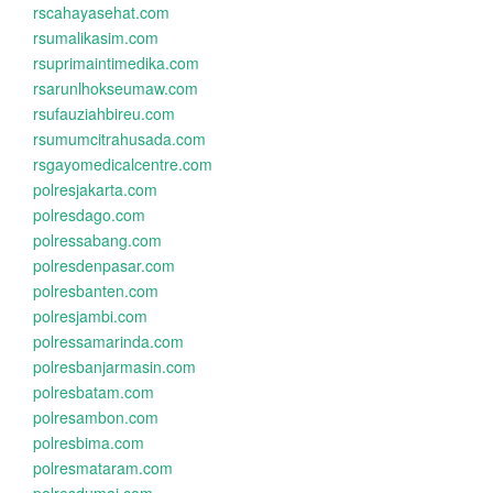
rscahayasehat.com
rsumalikasim.com
rsuprimaintimedika.com
rsarunlhokseumaw.com
rsufauziahbireu.com
rsumumcitrahusada.com
rsgayomedicalcentre.com
polresjakarta.com
polresdago.com
polressabang.com
polresdenpasar.com
polresbanten.com
polresjambi.com
polressamarinda.com
polresbanjarmasin.com
polresbatam.com
polresambon.com
polresbima.com
polresmataram.com