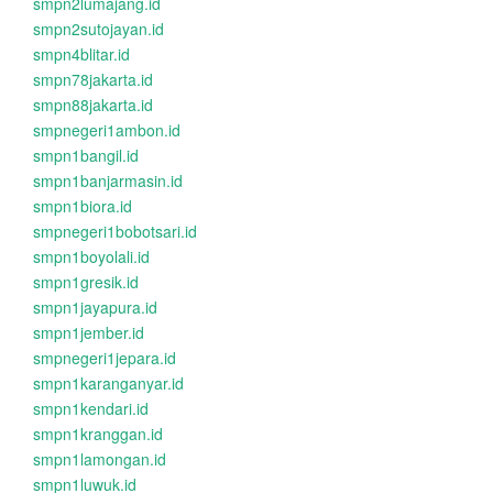
smpn2lumajang.id
smpn2sutojayan.id
smpn4blitar.id
smpn78jakarta.id
smpn88jakarta.id
smpnegeri1ambon.id
smpn1bangil.id
smpn1banjarmasin.id
smpn1biora.id
smpnegeri1bobotsari.id
smpn1boyolali.id
smpn1gresik.id
smpn1jayapura.id
smpn1jember.id
smpnegeri1jepara.id
smpn1karanganyar.id
smpn1kendari.id
smpn1kranggan.id
smpn1lamongan.id
smpn1luwuk.id