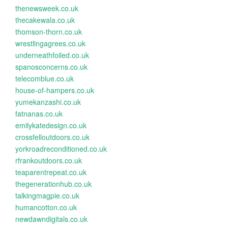
thenewsweek.co.uk
thecakewala.co.uk
thomson-thorn.co.uk
wrestlingagrees.co.uk
underneathfoiled.co.uk
spanosconcerns.co.uk
telecomblue.co.uk
house-of-hampers.co.uk
yumekanzashi.co.uk
fatnanas.co.uk
emilykatedesign.co.uk
crossfelloutdoors.co.uk
yorkroadreconditioned.co.uk
rfrankoutdoors.co.uk
teaparentrepeat.co.uk
thegenerationhub.co.uk
talkingmagpie.co.uk
humancotton.co.uk
newdawndigitals.co.uk