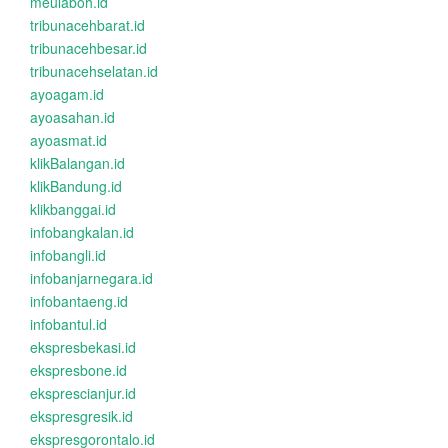
meulaboh.id
tribunacehbarat.id
tribunacehbesar.id
tribunacehselatan.id
ayoagam.id
ayoasahan.id
ayoasmat.id
klikBalangan.id
klikBandung.id
klikbanggai.id
infobangkalan.id
infobangli.id
infobanjarnegara.id
infobantaeng.id
infobantul.id
ekspresbekasi.id
ekspresbone.id
eksprescianjur.id
ekspresgresik.id
ekspresgorontalo.id