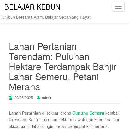
BELAJAR KEBUN
T
o
Tumbuh Bersama Alam, Belajar Sepanjang Hayat.
g
g
l
e
Lahan Pertanian
n
Terendam: Puluhan
a
v
Hektare Terdampak Banjir
i
Lahar Semeru, Petani
g
a
Merana
t
i
30/06/2025
admin
o
n
Lahan Pertanian
di sekitar lereng
Gunung Semeru
kembali
terendam. Kali ini, puluhan hektare sawah dan kebun hancur
akibat banjir lahar dingin. Petani setempat kini merana,