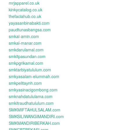
mrjapparel.co.uk
kinkycatalog.co.uk
thefaciahub.co.uk
yayasanbinabakti.com
paudtunasbangsa.com
smkal-amin.com
smkal-manar.com
smkdarulamal.com
smkitpasundan.com
smkpgrikamal.com
smktarbiyatululum.com
smkyasalam-elummah.com
smkpelitaynh.com
smkyasinacigombong.com
smknahdatululama.com
smkitraudhatululum.com
SMKMIFTAHULSALAM.com
SMKSILIWANGIMANDIRI.com
SMKMANDIRIBERKAH.com
SMKCBTBEKASI.com