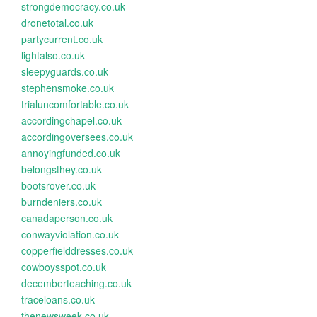
strongdemocracy.co.uk
dronetotal.co.uk
partycurrent.co.uk
lightalso.co.uk
sleepyguards.co.uk
stephensmoke.co.uk
trialuncomfortable.co.uk
accordingchapel.co.uk
accordingoversees.co.uk
annoyingfunded.co.uk
belongsthey.co.uk
bootsrover.co.uk
burndeniers.co.uk
canadaperson.co.uk
conwayviolation.co.uk
copperfielddresses.co.uk
cowboysspot.co.uk
decemberteaching.co.uk
traceloans.co.uk
thenewsweek.co.uk