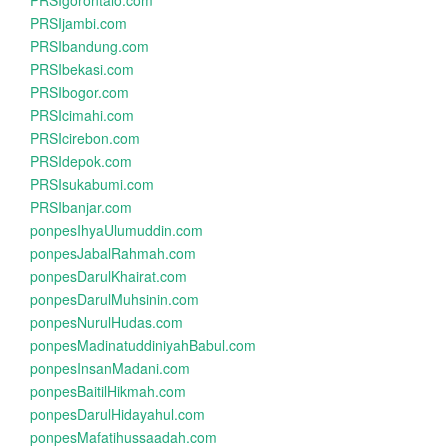
PRSIgorontalo.com
PRSIjambi.com
PRSIbandung.com
PRSIbekasi.com
PRSIbogor.com
PRSIcimahi.com
PRSIcirebon.com
PRSIdepok.com
PRSIsukabumi.com
PRSIbanjar.com
ponpesIhyaUlumuddin.com
ponpesJabalRahmah.com
ponpesDarulKhairat.com
ponpesDarulMuhsinin.com
ponpesNurulHudas.com
ponpesMadinatuddiniyahBabul.com
ponpesInsanMadani.com
ponpesBaitilHikmah.com
ponpesDarulHidayahul.com
ponpesMafatihussaadah.com