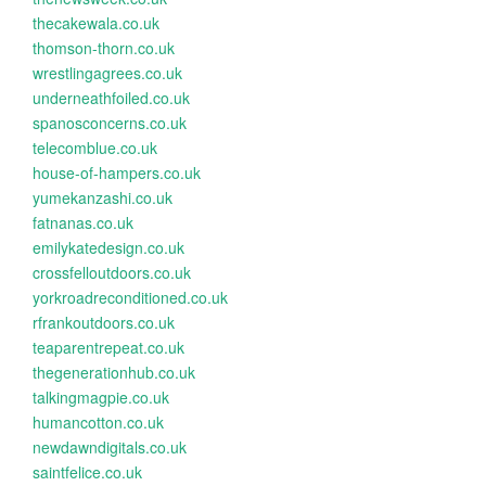
thecakewala.co.uk
thomson-thorn.co.uk
wrestlingagrees.co.uk
underneathfoiled.co.uk
spanosconcerns.co.uk
telecomblue.co.uk
house-of-hampers.co.uk
yumekanzashi.co.uk
fatnanas.co.uk
emilykatedesign.co.uk
crossfelloutdoors.co.uk
yorkroadreconditioned.co.uk
rfrankoutdoors.co.uk
teaparentrepeat.co.uk
thegenerationhub.co.uk
talkingmagpie.co.uk
humancotton.co.uk
newdawndigitals.co.uk
saintfelice.co.uk