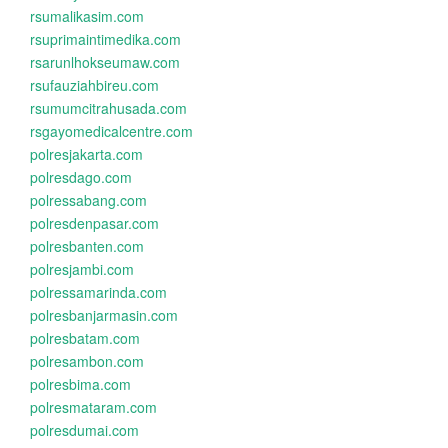
rsumalikasim.com
rsuprimaintimedika.com
rsarunlhokseumaw.com
rsufauziahbireu.com
rsumumcitrahusada.com
rsgayomedicalcentre.com
polresjakarta.com
polresdago.com
polressabang.com
polresdenpasar.com
polresbanten.com
polresjambi.com
polressamarinda.com
polresbanjarmasin.com
polresbatam.com
polresambon.com
polresbima.com
polresmataram.com
polresdumai.com