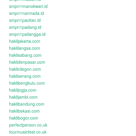
smpn1manokwari.id
smpn1narmada.id
smpn1pacitan.id
smpn1padang.id
smpn1pailangga.id
haklijakarta.com
haklilangsa.com
haklisabang.com
haklidenpasar.com
haklicilegon.com
hakliserang.com
haklibengkulu.com
haklijogja.com
haklijambi.com
haklibandung.com
haklibekasi.com
haklibogor.com
perfectperson.co.uk
tourmusicfest.co.uk