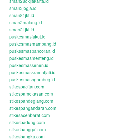
sman28dkijakarta.id
sman3jogja.id
sman81jkt.id
sman2malang.id
sman21jkt.id
puskesmasjakut.id
puskesmasmampang.id
puskesmaspancoran.id
puskesmasmenteng.id
puskesmassenen.id
puskesmaskramatjati.id
puskesmasngambeg.id
stikespacitan.com
stikespamekasan.com
stikespandeglang.com
stikespangandaran.com
stikesacehbarat.com
stikesbadung.com
stikesbanggai.com
stikesbangka.com