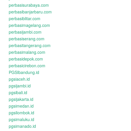
perbasisurabaya.com
perbasibanjarbaru.com
perbasiblitar.com
perbasimagelang.com
perbasijambi.com
perbasiserang.com
perbasitangerang.com
perbasimalang.com
perbasidepok.com
perbasicirebon.com
PGSIbandung.id
pgsiaceh.id
pgsijambi.id
pgsibali.id
pgsijakarta.id
pgsimedan.id
pgsilombok.id
pgsimaluku.id
pgsimanado.id