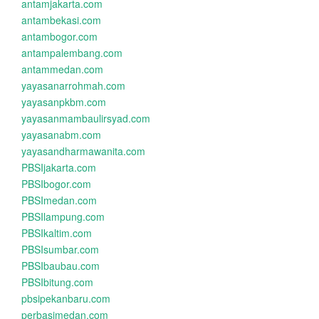
antamjakarta.com
antambekasi.com
antambogor.com
antampalembang.com
antammedan.com
yayasanarrohmah.com
yayasanpkbm.com
yayasanmambaulirsyad.com
yayasanabm.com
yayasandharmawanita.com
PBSIjakarta.com
PBSIbogor.com
PBSImedan.com
PBSIlampung.com
PBSIkaltim.com
PBSIsumbar.com
PBSIbaubau.com
PBSIbitung.com
pbsipekanbaru.com
perbasimedan.com