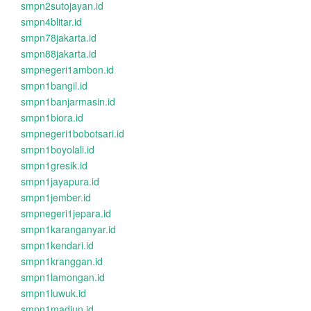
smpn2sutojayan.id
smpn4blitar.id
smpn78jakarta.id
smpn88jakarta.id
smpnegeri1ambon.id
smpn1bangil.id
smpn1banjarmasin.id
smpn1biora.id
smpnegeri1bobotsari.id
smpn1boyolali.id
smpn1gresik.id
smpn1jayapura.id
smpn1jember.id
smpnegeri1jepara.id
smpn1karanganyar.id
smpn1kendari.id
smpn1kranggan.id
smpn1lamongan.id
smpn1luwuk.id
smpn1madiun.id