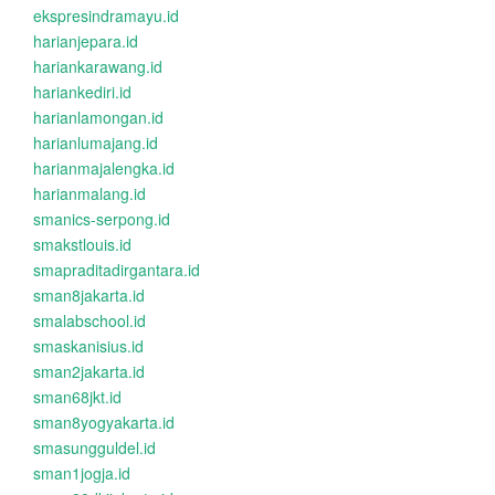
ekspresindramayu.id
harianjepara.id
hariankarawang.id
hariankediri.id
harianlamongan.id
harianlumajang.id
harianmajalengka.id
harianmalang.id
smanics-serpong.id
smakstlouis.id
smapraditadirgantara.id
sman8jakarta.id
smalabschool.id
smaskanisius.id
sman2jakarta.id
sman68jkt.id
sman8yogyakarta.id
smasungguldel.id
sman1jogja.id