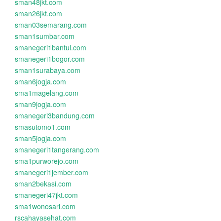
sman48jkt.com
sman26jkt.com
sman03semarang.com
sman1sumbar.com
smanegeri1bantul.com
smanegeri1bogor.com
sman1surabaya.com
sman6jogja.com
sma1magelang.com
sman9jogja.com
smanegeri3bandung.com
smasutomo1.com
sman5jogja.com
smanegeri1tangerang.com
sma1purworejo.com
smanegeri1jember.com
sman2bekasi.com
smanegeri47jkt.com
sma1wonosari.com
rscahayasehat.com