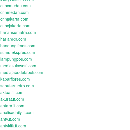
cnbcmedan.com
cnnmedan.com
cnnjakarta.com
cnbcjakarta.com
hariansumatra.com
harianikn.com
bandungtimes.com
sumutekspres.com
lampungpos.com
mediasulawesi.com
mediajabodetabek.com
kabarflores.com
seputarmetro.com
aktual.it.com
akurat.it.com
antara.it.com
analisadaily.it.com
antv.it.com
antvklik.it.com