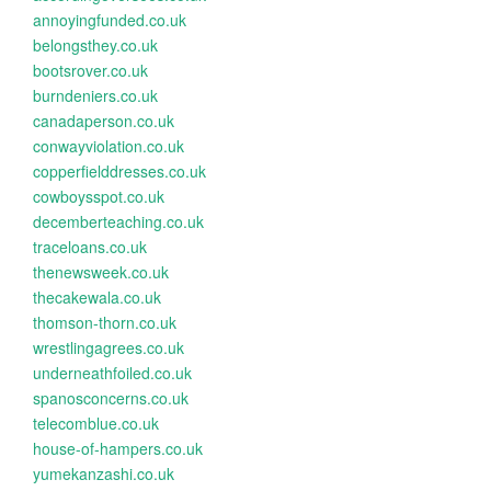
annoyingfunded.co.uk
belongsthey.co.uk
bootsrover.co.uk
burndeniers.co.uk
canadaperson.co.uk
conwayviolation.co.uk
copperfielddresses.co.uk
cowboysspot.co.uk
decemberteaching.co.uk
traceloans.co.uk
thenewsweek.co.uk
thecakewala.co.uk
thomson-thorn.co.uk
wrestlingagrees.co.uk
underneathfoiled.co.uk
spanosconcerns.co.uk
telecomblue.co.uk
house-of-hampers.co.uk
yumekanzashi.co.uk