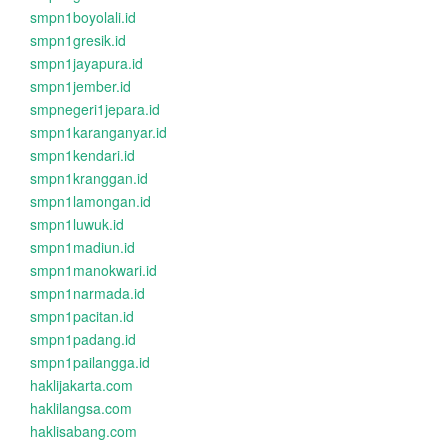
smpn1boyolali.id
smpn1gresik.id
smpn1jayapura.id
smpn1jember.id
smpnegeri1jepara.id
smpn1karanganyar.id
smpn1kendari.id
smpn1kranggan.id
smpn1lamongan.id
smpn1luwuk.id
smpn1madiun.id
smpn1manokwari.id
smpn1narmada.id
smpn1pacitan.id
smpn1padang.id
smpn1pailangga.id
haklijakarta.com
haklilangsa.com
haklisabang.com