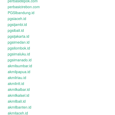
perbasidepok.com
perbasicirebon.com
PGSIbandung.id
pgsiaceh.id
pgsijambi.id
pgsibali.id
pgsijakarta.id
pgsimedan.id
pgsilombok.id
pgsimaluku.id
pgsimanado.id
akmilsumbar.id
akmilpapua.id
akmilriau.id
akmilntt.id
akmilkalbar.id
akmilkalsel.id
akmilbali.id
akmilbanten.id
akmilaceh.id