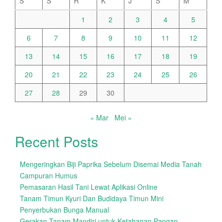
S
S
R
K
J
S
M
1
2
3
4
5
6
7
8
9
10
11
12
13
14
15
16
17
18
19
20
21
22
23
24
25
26
27
28
29
30
« Mar
Mei »
Recent Posts
Mengeringkan Biji Paprika Sebelum Disemai Media Tanah
Campuran Humus
Pemasaran Hasil Tani Lewat Aplikasi Online
Tanam Timun Kyuri Dan Budidaya Timun Mini
Penyerbukan Bunga Manual
Gerakan Tanam Mandiri untuk Ketahanan Pangan