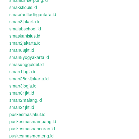
smanics-serpong.id
smakstlouis.id
smapraditadirgantara.id
sman8jakarta.id
smalabschool.id
smaskanisius.id
sman2jakarta.id
sman68jkt.id
sman8yogyakarta.id
smasungguldel.id
sman1jogja.id
sman28dkijakarta.id
sman3jogja.id
sman81jkt.id
sman2malang.id
sman21jkt.id
puskesmasjakut.id
puskesmasmampang.id
puskesmaspancoran.id
puskesmasmenteng.id