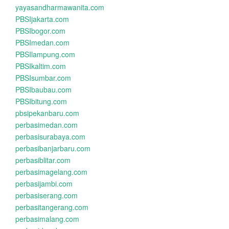
yayasandharmawanita.com
PBSIjakarta.com
PBSIbogor.com
PBSImedan.com
PBSIlampung.com
PBSIkaltim.com
PBSIsumbar.com
PBSIbaubau.com
PBSIbitung.com
pbsipekanbaru.com
perbasimedan.com
perbasisurabaya.com
perbasibanjarbaru.com
perbasiblitar.com
perbasimagelang.com
perbasijambi.com
perbasiserang.com
perbasitangerang.com
perbasimalang.com