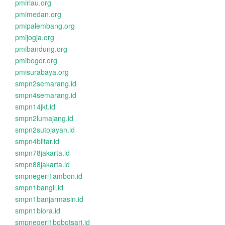
pmiriau.org
pmimedan.org
pmipalembang.org
pmijogja.org
pmibandung.org
pmibogor.org
pmisurabaya.org
smpn2semarang.id
smpn4semarang.id
smpn14jkt.id
smpn2lumajang.id
smpn2sutojayan.id
smpn4blitar.id
smpn78jakarta.id
smpn88jakarta.id
smpnegeri1ambon.id
smpn1bangil.id
smpn1banjarmasin.id
smpn1biora.id
smpnegeri1bobotsari.id