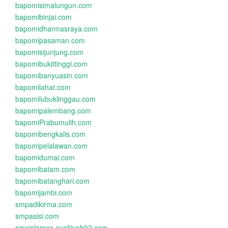
bapomisimalungun.com
bapomibinjai.com
bapomidharmasraya.com
bapomipasaman.com
bapomisijunjung.com
bapomibukittinggi.com
bapomibanyuasin.com
bapomilahat.com
bapomilubuklinggau.com
bapomipalembang.com
bapomiPrabumulih.com
bapomibengkalis.com
bapomipelalawan.com
bapomidumai.com
bapomibatam.com
bapomibatanghari.com
bapomijambi.com
smpadikirma.com
smpasisi.com
smpislamas-syafiiyah02.com