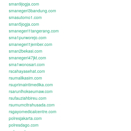
sman9jogja.com
smanegeri3bandung.com
smasutomo1.com
sman5jogja.com
smanegeri1tangerang.com
sma1purworejo.com
smanegeri1jember.com
sman2bekasi.com
smanegeri47jkt.com
sma1wonosari.com
rscahayasehat.com
rsumalikasim.com
rsuprimaintimedika.com
rsarunlhokseumaw.com
rsufauziahbireu.com
rsumumcitrahusada.com
rsgayomedicalcentre.com
polresjakarta.com
polresdago.com