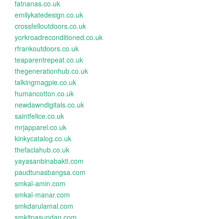
fatnanas.co.uk
emilykatedesign.co.uk
crossfelloutdoors.co.uk
yorkroadreconditioned.co.uk
rfrankoutdoors.co.uk
teaparentrepeat.co.uk
thegenerationhub.co.uk
talkingmagpie.co.uk
humancotton.co.uk
newdawndigitals.co.uk
saintfelice.co.uk
mrjapparel.co.uk
kinkycatalog.co.uk
thefaciahub.co.uk
yayasanbinabakti.com
paudtunasbangsa.com
smkal-amin.com
smkal-manar.com
smkdarulamal.com
smkitpasundan.com