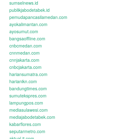
sumselnews.id
publikjabodetabek.id
pemudapancasilamedan.com
ayokalimantan.com
ayosumut.com
bangsaoffline.com
cnbcmedan.com
cnnmedan.com
cnnjakarta.com
cnbcjakarta.com
hariansumatra.com
harianikn.com
bandungtimes.com
sumutekspres.com
lampungpos.com
mediasulawesi.com
mediajabodetabek.com
kabarflores.com
seputarmetro.com
aktual.it.com