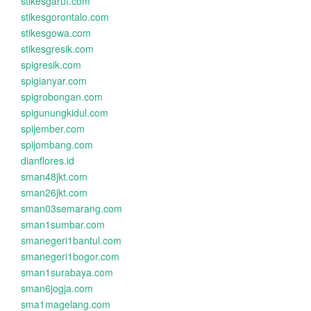
stikesgarut.com
stikesgorontalo.com
stikesgowa.com
stikesgresik.com
spigresik.com
spigianyar.com
spigrobongan.com
spigunungkidul.com
spijember.com
spijombang.com
dianflores.id
sman48jkt.com
sman26jkt.com
sman03semarang.com
sman1sumbar.com
smanegeri1bantul.com
smanegeri1bogor.com
sman1surabaya.com
sman6jogja.com
sma1magelang.com