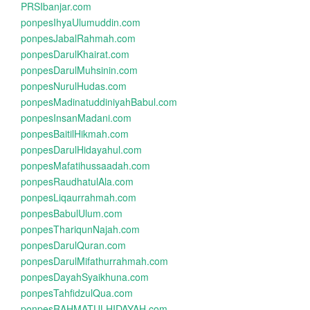
PRSIbanjar.com
ponpesIhyaUlumuddin.com
ponpesJabalRahmah.com
ponpesDarulKhairat.com
ponpesDarulMuhsinin.com
ponpesNurulHudas.com
ponpesMadinatuddiniyahBabul.com
ponpesInsanMadani.com
ponpesBaitilHikmah.com
ponpesDarulHidayahul.com
ponpesMafatihussaadah.com
ponpesRaudhatulAla.com
ponpesLiqaurrahmah.com
ponpesBabulUlum.com
ponpesThariqunNajah.com
ponpesDarulQuran.com
ponpesDarulMifathurrahmah.com
ponpesDayahSyaikhuna.com
ponpesTahfidzulQua.com
ponpesRAHMATULHIDAYAH.com