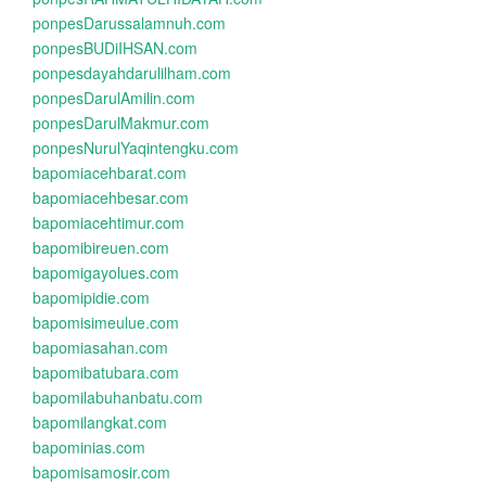
ponpesDarussalamnuh.com
ponpesBUDiIHSAN.com
ponpesdayahdarulilham.com
ponpesDarulAmilin.com
ponpesDarulMakmur.com
ponpesNurulYaqintengku.com
bapomiacehbarat.com
bapomiacehbesar.com
bapomiacehtimur.com
bapomibireuen.com
bapomigayolues.com
bapomipidie.com
bapomisimeulue.com
bapomiasahan.com
bapomibatubara.com
bapomilabuhanbatu.com
bapomilangkat.com
bapominias.com
bapomisamosir.com