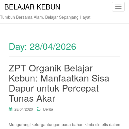
BELAJAR KEBUN
T
o
Tumbuh Bersama Alam, Belajar Sepanjang Hayat.
g
g
l
e
Day:
28/04/2026
n
a
v
ZPT Organik Belajar
i
Kebun: Manfaatkan Sisa
g
a
Dapur untuk Percepat
t
i
Tunas Akar
o
n
28/04/2026
Berita
Mengurangi ketergantungan pada bahan kimia sintetis dalam