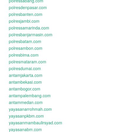
polressabang.com
polresdenpasar.com
polresbanten.com
polresjambi.com
polressamarinda.com
polresbanjarmasin.com
polresbatam.com
polresambon.com
polresbima.com
polresmataram.com
polresdumai.com
antamjakarta.com
antambekasi.com
antambogor.com
antampalembang.com
antammedan.com
yayasanarrohmah.com
yayasanpkbm.com
yayasanmambaulirsyad.com
yayasanabm.com