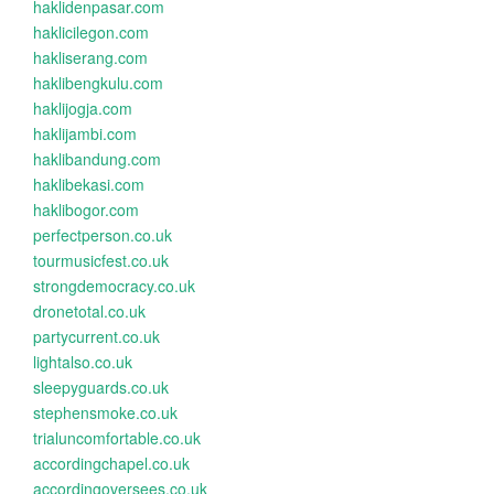
haklidenpasar.com
haklicilegon.com
hakliserang.com
haklibengkulu.com
haklijogja.com
haklijambi.com
haklibandung.com
haklibekasi.com
haklibogor.com
perfectperson.co.uk
tourmusicfest.co.uk
strongdemocracy.co.uk
dronetotal.co.uk
partycurrent.co.uk
lightalso.co.uk
sleepyguards.co.uk
stephensmoke.co.uk
trialuncomfortable.co.uk
accordingchapel.co.uk
accordingoversees.co.uk