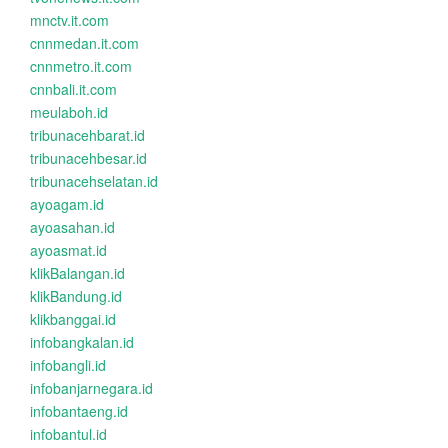
mnctv.it.com
cnnmedan.it.com
cnnmetro.it.com
cnnbali.it.com
meulaboh.id
tribunacehbarat.id
tribunacehbesar.id
tribunacehselatan.id
ayoagam.id
ayoasahan.id
ayoasmat.id
klikBalangan.id
klikBandung.id
klikbanggai.id
infobangkalan.id
infobangli.id
infobanjarnegara.id
infobantaeng.id
infobantul.id