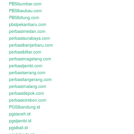
PBSIsumbar.com
PBSIbaubau.com
PBSIbitung.com
pbsipekanbaru.com
perbasimedan.com
perbasisurabaya.com
perbasibanjarbaru.com
perbasiblitar.com
perbasimagelang.com
perbasijambi.com
perbasiserang.com
perbasitangerang.com
perbasimalang.com
perbasidepok.com
perbasicirebon.com
PGSIbandung.id
pgsiaceh.id
pgsijambi.id
pgsibali.id