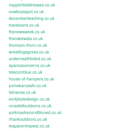
copperfielddresses.co.uk
cowboysspot.co.uk
decemberteaching.co.uk
traceloans.co.uk
thenewsweek.co.uk
thecakewala.co.uk
thomson-thorn.co.uk
wrestlingagrees.co.uk
underneathfoiled.co.uk
spanosconcerns.co.uk
telecomblue.co.uk
house-of-hampers.co.uk
yumekanzashi.co.uk
fatnanas.co.uk
emilykatedesign.co.uk
crossfelloutdoors.co.uk
yorkroadreconditioned.co.uk
rfrankoutdoors.co.uk
teaparentrepeat.co.uk