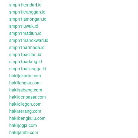
smpn1kendari.id
smpn1kranggan.id
smpn1lamongan.id
smpn1luwuk.id
smpn1madiun.id
smpn1manokwari.id
smpn1narmada.id
smpn1pacitan.id
smpn1padang.id
smpn1pailangga.id
haklijakarta.com
haklilangsa.com
haklisabang.com
haklidenpasar.com
haklicilegon.com
hakliserang.com
haklibengkulu.com
haklijogja.com
haklijambi.com