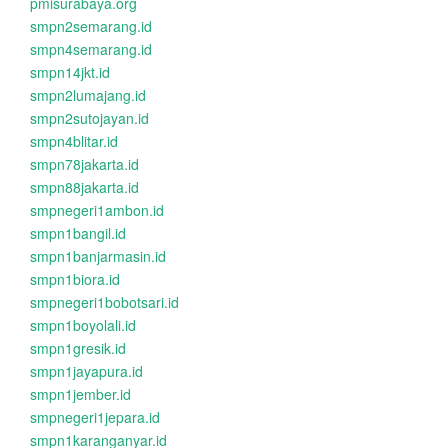
pmisurabaya.org
smpn2semarang.id
smpn4semarang.id
smpn14jkt.id
smpn2lumajang.id
smpn2sutojayan.id
smpn4blitar.id
smpn78jakarta.id
smpn88jakarta.id
smpnegeri1ambon.id
smpn1bangil.id
smpn1banjarmasin.id
smpn1biora.id
smpnegeri1bobotsari.id
smpn1boyolali.id
smpn1gresik.id
smpn1jayapura.id
smpn1jember.id
smpnegeri1jepara.id
smpn1karanganyar.id