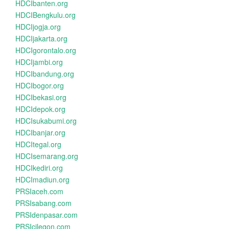
HDCIbanten.org
HDCIBengkulu.org
HDCIjogja.org
HDCIjakarta.org
HDCIgorontalo.org
HDCIjambi.org
HDCIbandung.org
HDCIbogor.org
HDCIbekasi.org
HDCIdepok.org
HDCIsukabumi.org
HDCIbanjar.org
HDCItegal.org
HDCIsemarang.org
HDCIkediri.org
HDCImadiun.org
PRSIaceh.com
PRSIsabang.com
PRSIdenpasar.com
PRSIcilegon.com