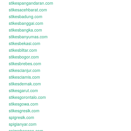
stikespangandaran.com
stikesacehbarat.com
stikesbadung.com
stikesbanggai.com
stikesbangka.com
stikesbanyumas.com
stikesbekasi.com
stikesblitar.com
stikesbogor.com
stikesbrebes.com
stikescianjur.com
stikesciamis.com
stikesdemak.com
stikesgarut.com
stikesgorontalo.com
stikesgowa.com
stikesgresik.com
spigresik.com
spigianyar.com
spigrobongan.com