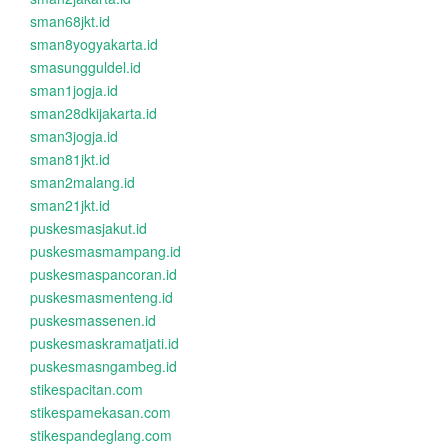
sman68jkt.id
sman8yogyakarta.id
smasungguldel.id
sman1jogja.id
sman28dkijakarta.id
sman3jogja.id
sman81jkt.id
sman2malang.id
sman21jkt.id
puskesmasjakut.id
puskesmasmampang.id
puskesmaspancoran.id
puskesmasmenteng.id
puskesmassenen.id
puskesmaskramatjati.id
puskesmasngambeg.id
stikespacitan.com
stikespamekasan.com
stikespandeglang.com