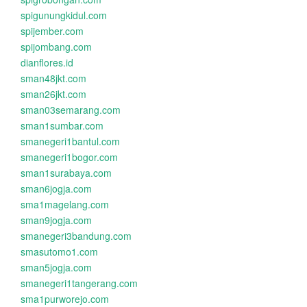
spigunungkidul.com
spijember.com
spijombang.com
dianflores.id
sman48jkt.com
sman26jkt.com
sman03semarang.com
sman1sumbar.com
smanegeri1bantul.com
smanegeri1bogor.com
sman1surabaya.com
sman6jogja.com
sma1magelang.com
sman9jogja.com
smanegeri3bandung.com
smasutomo1.com
sman5jogja.com
smanegeri1tangerang.com
sma1purworejo.com