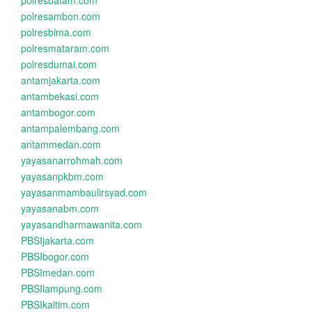
polresbatam.com
polresambon.com
polresbima.com
polresmataram.com
polresdumai.com
antamjakarta.com
antambekasi.com
antambogor.com
antampalembang.com
antammedan.com
yayasanarrohmah.com
yayasanpkbm.com
yayasanmambaulirsyad.com
yayasanabm.com
yayasandharmawanita.com
PBSIjakarta.com
PBSIbogor.com
PBSImedan.com
PBSIlampung.com
PBSIkaltim.com