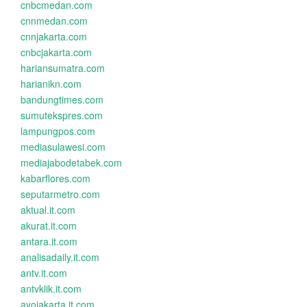
cnbcmedan.com
cnnmedan.com
cnnjakarta.com
cnbcjakarta.com
hariansumatra.com
harianikn.com
bandungtimes.com
sumutekspres.com
lampungpos.com
mediasulawesi.com
mediajabodetabek.com
kabarflores.com
seputarmetro.com
aktual.it.com
akurat.it.com
antara.it.com
analisadaily.it.com
antv.it.com
antvklik.it.com
ayojakarta.it.com