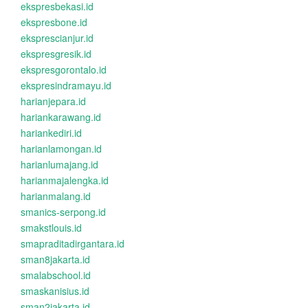
ekspresbekasi.id
ekspresbone.id
eksprescianjur.id
ekspresgresik.id
ekspresgorontalo.id
ekspresindramayu.id
harianjepara.id
hariankarawang.id
hariankediri.id
harianlamongan.id
harianlumajang.id
harianmajalengka.id
harianmalang.id
smanics-serpong.id
smakstlouis.id
smapraditadirgantara.id
sman8jakarta.id
smalabschool.id
smaskanisius.id
sman2jakarta.id