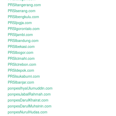
PRSItangerang.com
PRSIserang.com
PRSIbengkulu.com
PRSIjogja.com
PRSIgorontalo.com
PRSIjambi.com
PRSIbandung.com
PRSIbekasi.com
PRSIbogor.com
PRSIcimahi.com
PRSIcirebon.com
PRSIdepok.com
PRSIsukabumi.com
PRSIbanjar.com
ponpesIhyaUlumuddin.com
ponpesJabalRahmah.com
ponpesDarulKhairat.com
ponpesDarulMuhsinin.com
ponpesNurulHudas.com