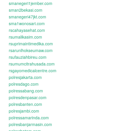
smanegeri1jember.com
sman2bekasi.com
smanegeri47jkt.com
sma1wonosari.com
rscahayasehat.com
rsumalikasim.com
rsuprimaintimedika.com
rsarunlhokseumaw.com
rsufauziahbireu.com
rsumumcitrahusada.com
rsgayomedicalcentre.com
polresjakarta.com
polresdago.com
polressabang.com
polresdenpasar.com
polresbanten.com
polresjambi.com
polressamarinda.com
polresbanjarmasin.com