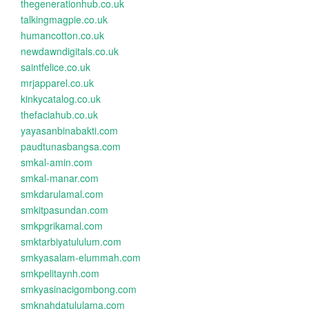
thegenerationhub.co.uk
talkingmagpie.co.uk
humancotton.co.uk
newdawndigitals.co.uk
saintfelice.co.uk
mrjapparel.co.uk
kinkycatalog.co.uk
thefaciahub.co.uk
yayasanbinabakti.com
paudtunasbangsa.com
smkal-amin.com
smkal-manar.com
smkdarulamal.com
smkitpasundan.com
smkpgrikamal.com
smktarbiyatululum.com
smkyasalam-elummah.com
smkpelitaynh.com
smkyasinacigombong.com
smknahdatululama.com