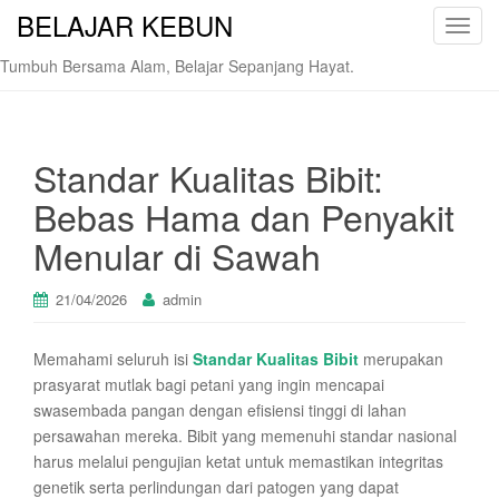
BELAJAR KEBUN
T
o
Tumbuh Bersama Alam, Belajar Sepanjang Hayat.
g
g
l
e
Standar Kualitas Bibit:
n
Bebas Hama dan Penyakit
a
v
Menular di Sawah
i
g
21/04/2026
admin
a
t
Memahami seluruh isi
Standar Kualitas Bibit
merupakan
i
prasyarat mutlak bagi petani yang ingin mencapai
o
swasembada pangan dengan efisiensi tinggi di lahan
n
persawahan mereka. Bibit yang memenuhi standar nasional
harus melalui pengujian ketat untuk memastikan integritas
genetik serta perlindungan dari patogen yang dapat