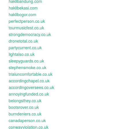
haklibandung.com
haklibekasi.com
haklibogor.com
perfectperson.co.uk
tourmusicfest.co.uk
strongdemocracy.co.uk
dronetotal.co.uk
partycurrent.co.uk
lightalso.co.uk
sleepyguards.co.uk
stephensmoke.co.uk
trialuncomfortable.co.uk
accordingchapel.co.uk
accordingoversees.co.uk
annoyingfunded.co.uk
belongsthey.co.uk
bootsrover.co.uk
burndeniers.co.uk
canadaperson.co.uk
conwayviolation.co.uk