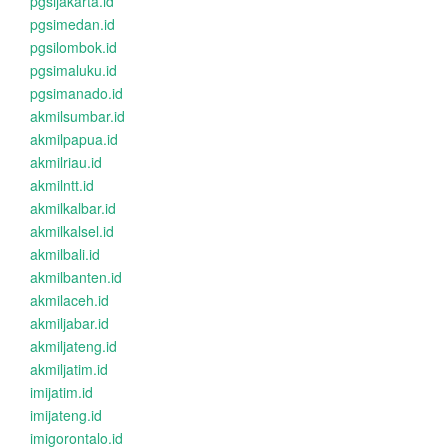
pgsijakarta.id
pgsimedan.id
pgsilombok.id
pgsimaluku.id
pgsimanado.id
akmilsumbar.id
akmilpapua.id
akmilriau.id
akmilntt.id
akmilkalbar.id
akmilkalsel.id
akmilbali.id
akmilbanten.id
akmilaceh.id
akmiljabar.id
akmiljateng.id
akmiljatim.id
imijatim.id
imijateng.id
imigorontalo.id