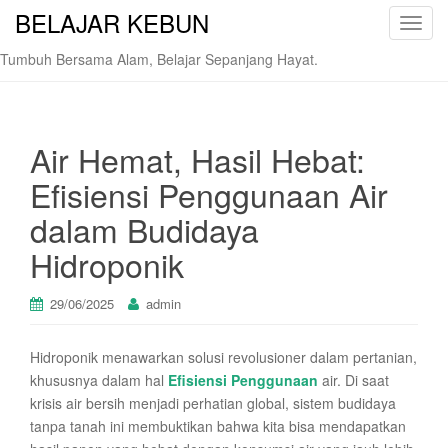
BELAJAR KEBUN
T
o
Tumbuh Bersama Alam, Belajar Sepanjang Hayat.
g
g
l
e
Air Hemat, Hasil Hebat:
n
Efisiensi Penggunaan Air
a
v
dalam Budidaya
i
Hidroponik
g
a
t
29/06/2025
admin
i
o
Hidroponik menawarkan solusi revolusioner dalam pertanian,
n
khususnya dalam hal
Efisiensi Penggunaan
air. Di saat
krisis air bersih menjadi perhatian global, sistem budidaya
tanpa tanah ini membuktikan bahwa kita bisa mendapatkan