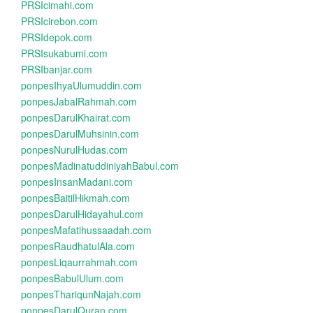
PRSIcimahi.com
PRSIcirebon.com
PRSIdepok.com
PRSIsukabumi.com
PRSIbanjar.com
ponpesIhyaUlumuddin.com
ponpesJabalRahmah.com
ponpesDarulKhairat.com
ponpesDarulMuhsinin.com
ponpesNurulHudas.com
ponpesMadinatuddiniyahBabul.com
ponpesInsanMadani.com
ponpesBaitilHikmah.com
ponpesDarulHidayahul.com
ponpesMafatihussaadah.com
ponpesRaudhatulAla.com
ponpesLiqaurrahmah.com
ponpesBabulUlum.com
ponpesThariqunNajah.com
ponpesDarulQuran.com