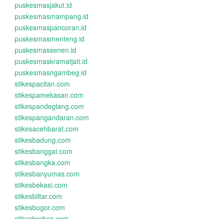
puskesmasjakut.id
puskesmasmampang.id
puskesmaspancoran.id
puskesmasmenteng.id
puskesmassenen.id
puskesmaskramatjati.id
puskesmasngambeg.id
stikespacitan.com
stikespamekasan.com
stikespandeglang.com
stikespangandaran.com
stikesacehbarat.com
stikesbadung.com
stikesbanggai.com
stikesbangka.com
stikesbanyumas.com
stikesbekasi.com
stikesblitar.com
stikesbogor.com
stikesbrebes.com