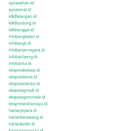
ayoasahan.id
ayoasmat.id
klikBalangan.id
klikBandung.id
klikbanggai.id
infobangkalan.id
infobangli.id
infobanjarnegara.id
infobantaeng.id
infobantul.id
ekspresbekasi.id
ekspresbone.id
eksprescianjur.id
ekspresgresik.id
ekspresgorontalo.id
ekspresindramayu.id
harianjepara.id
hariankarawang.id
hariankediri.id
harianlamongan.id