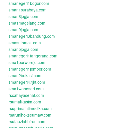
smanegeri1bogor.com
sman1surabaya.com
sman6jogja.com
sma1magelang.com
sman9jogja.com
smanegeri3bandung.com
smasutomo1.com
sman5jogja.com
smanegeri1tangerang.com
sma1purworejo.com
smanegeri1jember.com
sman2bekasi.com
smanegeri47jkt.com
sma1wonosari.com
rscahayasehat.com
rsumalikasim.com
rsuprimaintimedika.com
rsarunlhokseumaw.com
rsufauziahbireu.com