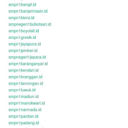
smpn1bangil.id
smpn1banjarmasin.id
smpn1biora.id
smpnegeri1bobotsari.id
smpn1boyolali.id
smpn1gresik.id
smpn1jayapura.id
smpn1jember.id
smpnegeri1jepara.id
smpn1karanganyar.id
smpn1kendari.id
smpn1kranggan.id
smpn1lamongan.id
smpn1luwuk.id
smpn1madiun.id
smpn1manokwari.id
smpn1narmada.id
smpn1pacitan.id
smpn1padang.id