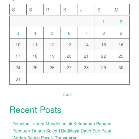
S
S
R
K
J
S
M
1
2
3
4
5
6
7
8
9
10
11
12
13
14
15
16
17
18
19
20
21
22
23
24
25
26
27
28
29
30
31
« Jul
Recent Posts
Gerakan Tanam Mandiri untuk Ketahanan Pangan
Panduan Tanam Seledri Budidaya Daun Sup Pakai
Wadah Semai Plastik Transparan