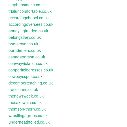
stephensmoke.co.uk
trialuncomfortable.co.uk
accordingchapel.co.uk
accordingoversees.co.uk
annoyingfunded.co.uk
belongsthey.co.uk
bootsrover.co.uk
burndeniers.co.uk
canadaperson.co.uk
conwayviolation.co.uk
copperfielddresses.co.uk
cowboysspot.co.uk
decemberteaching.co.uk
traceloans.co.uk
thenewsweek.co.uk
thecakewala.co.uk
thomson-thorn.co.uk
wrestlingagrees.co.uk
underneathfoiled.co.uk