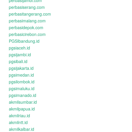
perbasijambi.com
perbasiserang.com
perbasitangerang.com
perbasimalang.com
perbasidepok.com
perbasicirebon.com
PGSIbandung.id
pgsiaceh.id
pgsijambi.id
pgsibali.id
pgsijakarta.id
pgsimedan.id
pgsilombok.id
pgsimaluku.id
pgsimanado.id
akmilsumbar.id
akmilpapua.id
akmilriau.id
akmilntt.id
akmilkalbar.id