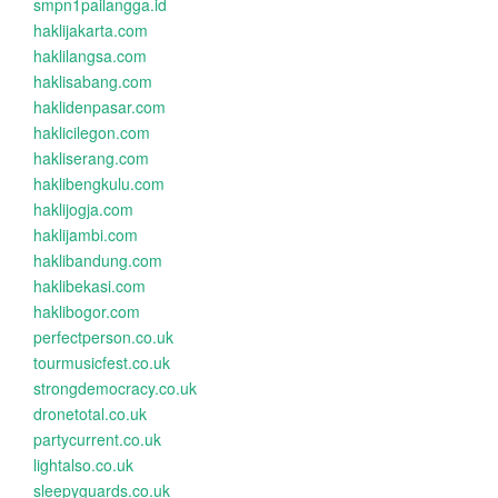
smpn1pailangga.id
haklijakarta.com
haklilangsa.com
haklisabang.com
haklidenpasar.com
haklicilegon.com
hakliserang.com
haklibengkulu.com
haklijogja.com
haklijambi.com
haklibandung.com
haklibekasi.com
haklibogor.com
perfectperson.co.uk
tourmusicfest.co.uk
strongdemocracy.co.uk
dronetotal.co.uk
partycurrent.co.uk
lightalso.co.uk
sleepyguards.co.uk