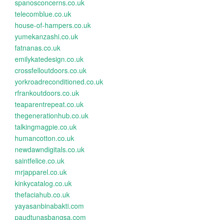
spanosconcerns.co.uk
telecomblue.co.uk
house-of-hampers.co.uk
yumekanzashi.co.uk
fatnanas.co.uk
emilykatedesign.co.uk
crossfelloutdoors.co.uk
yorkroadreconditioned.co.uk
rfrankoutdoors.co.uk
teaparentrepeat.co.uk
thegenerationhub.co.uk
talkingmagpie.co.uk
humancotton.co.uk
newdawndigitals.co.uk
saintfelice.co.uk
mrjapparel.co.uk
kinkycatalog.co.uk
thefaciahub.co.uk
yayasanbinabakti.com
paudtunasbangsa.com