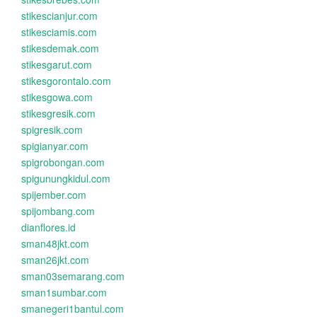
stikescianjur.com
stikesciamis.com
stikesdemak.com
stikesgarut.com
stikesgorontalo.com
stikesgowa.com
stikesgresik.com
spigresik.com
spigianyar.com
spigrobongan.com
spigunungkidul.com
spijember.com
spijombang.com
dianflores.id
sman48jkt.com
sman26jkt.com
sman03semarang.com
sman1sumbar.com
smanegeri1bantul.com