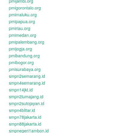
pmijambi.org
pmigorontalo.org
pmimaluku.org
pmipapua.org
pmiriau.org
pmimedan.org
pmipalembang.org
pmijogja.org
pmibandung.org
pmibogor.org
pmisurabaya.org
smpn2semarang.id
smpn4semarang.id
smpn14jkt.id
smpn2lumajang.id
smpn2sutojayan.id
smpn4blitar.id
smpn78jakarta.id
smpn88jakarta.id
smpnegeri1ambon.id