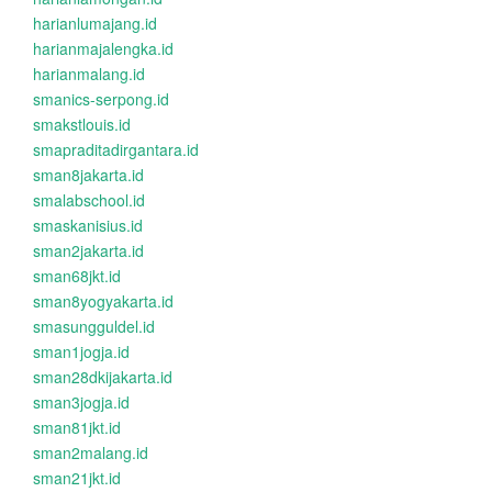
harianlumajang.id
harianmajalengka.id
harianmalang.id
smanics-serpong.id
smakstlouis.id
smapraditadirgantara.id
sman8jakarta.id
smalabschool.id
smaskanisius.id
sman2jakarta.id
sman68jkt.id
sman8yogyakarta.id
smasungguldel.id
sman1jogja.id
sman28dkijakarta.id
sman3jogja.id
sman81jkt.id
sman2malang.id
sman21jkt.id