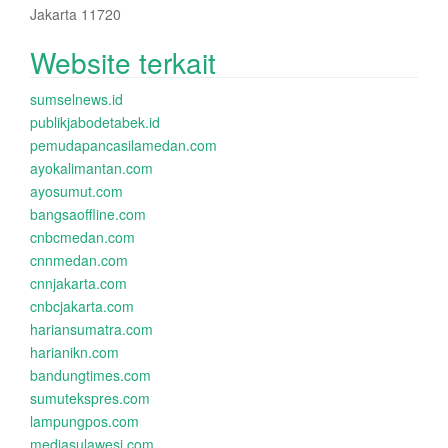
Jakarta 11720
Website terkait
sumselnews.id
publikjabodetabek.id
pemudapancasilamedan.com
ayokalimantan.com
ayosumut.com
bangsaoffline.com
cnbcmedan.com
cnnmedan.com
cnnjakarta.com
cnbcjakarta.com
hariansumatra.com
harianikn.com
bandungtimes.com
sumutekspres.com
lampungpos.com
mediasulawesi.com