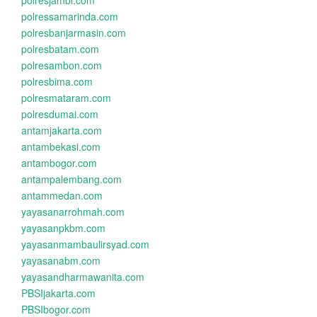
polresjambi.com
polressamarinda.com
polresbanjarmasin.com
polresbatam.com
polresambon.com
polresbima.com
polresmataram.com
polresdumai.com
antamjakarta.com
antambekasi.com
antambogor.com
antampalembang.com
antammedan.com
yayasanarrohmah.com
yayasanpkbm.com
yayasanmambaulirsyad.com
yayasanabm.com
yayasandharmawanita.com
PBSIjakarta.com
PBSIbogor.com