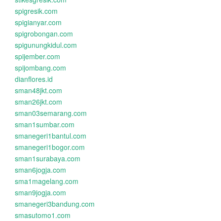
spigresik.com
spigianyar.com
spigrobongan.com
spigunungkidul.com
spijember.com
spijombang.com
dianflores.id
sman48jkt.com
sman26jkt.com
sman03semarang.com
sman1sumbar.com
smanegeri1bantul.com
smanegeri1bogor.com
sman1surabaya.com
sman6jogja.com
sma1magelang.com
sman9jogja.com
smanegeri3bandung.com
smasutomo1.com