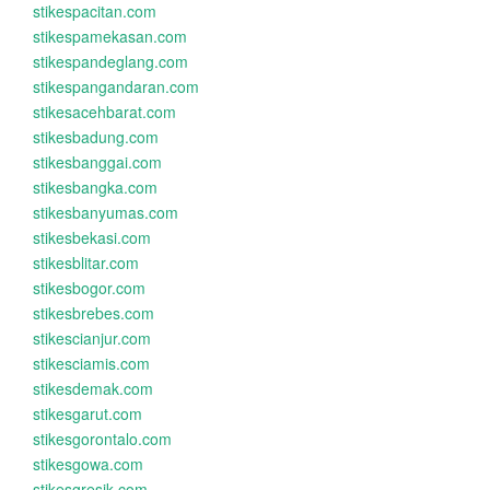
stikespacitan.com
stikespamekasan.com
stikespandeglang.com
stikespangandaran.com
stikesacehbarat.com
stikesbadung.com
stikesbanggai.com
stikesbangka.com
stikesbanyumas.com
stikesbekasi.com
stikesblitar.com
stikesbogor.com
stikesbrebes.com
stikescianjur.com
stikesciamis.com
stikesdemak.com
stikesgarut.com
stikesgorontalo.com
stikesgowa.com
stikesgresik.com