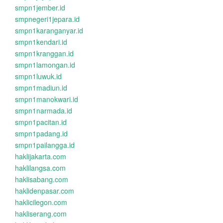
smpn1jember.id
smpnegeri1jepara.id
smpn1karanganyar.id
smpn1kendari.id
smpn1kranggan.id
smpn1lamongan.id
smpn1luwuk.id
smpn1madiun.id
smpn1manokwari.id
smpn1narmada.id
smpn1pacitan.id
smpn1padang.id
smpn1pailangga.id
haklijakarta.com
haklilangsa.com
haklisabang.com
haklidenpasar.com
haklicilegon.com
hakliserang.com