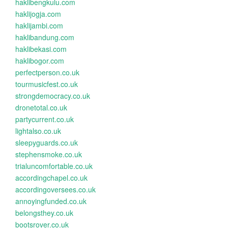
haklibengkulu.com
haklijogja.com
haklijambi.com
haklibandung.com
haklibekasi.com
haklibogor.com
perfectperson.co.uk
tourmusicfest.co.uk
strongdemocracy.co.uk
dronetotal.co.uk
partycurrent.co.uk
lightalso.co.uk
sleepyguards.co.uk
stephensmoke.co.uk
trialuncomfortable.co.uk
accordingchapel.co.uk
accordingoversees.co.uk
annoyingfunded.co.uk
belongsthey.co.uk
bootsrover.co.uk