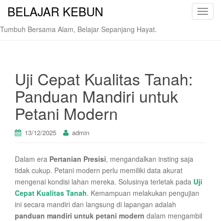
BELAJAR KEBUN
T
o
Tumbuh Bersama Alam, Belajar Sepanjang Hayat.
g
g
l
e
Uji Cepat Kualitas Tanah:
n
Panduan Mandiri untuk
a
v
Petani Modern
i
g
13/12/2025
admin
a
t
Dalam era
Pertanian Presisi
, mengandalkan insting saja
i
tidak cukup. Petani modern perlu memiliki data akurat
o
mengenai kondisi lahan mereka. Solusinya terletak pada
Uji
n
Cepat Kualitas Tanah
. Kemampuan melakukan pengujian
ini secara mandiri dan langsung di lapangan adalah
panduan mandiri untuk petani modern
dalam mengambil