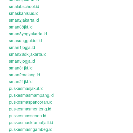
smalabschool.id
smaskanisius.id
sman2jakarta.id
sman68jkt.id
sman8yogyakarta.id
smasungguldel.id
sman1jogja.id
sman28dkijakarta.id
sman3jogja.id
sman81jkt.id
sman2malang.id
sman21jkt.id
puskesmasjakut.id
puskesmasmampang.id
puskesmaspancoran.id
puskesmasmenteng.id
puskesmassenen.id
puskesmaskramatjati.id
puskesmasngambeg.id