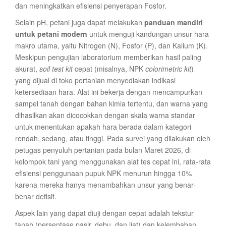
dan meningkatkan efisiensi penyerapan Fosfor.
Selain pH, petani juga dapat melakukan
panduan mandiri
untuk petani modern
untuk menguji kandungan unsur hara
makro utama, yaitu Nitrogen (N), Fosfor (P), dan Kalium (K).
Meskipun pengujian laboratorium memberikan hasil paling
akurat,
soil test kit
cepat (misalnya, NPK
colorimetric kit
)
yang dijual di toko pertanian menyediakan indikasi
ketersediaan hara. Alat ini bekerja dengan mencampurkan
sampel tanah dengan bahan kimia tertentu, dan warna yang
dihasilkan akan dicocokkan dengan skala warna standar
untuk menentukan apakah hara berada dalam kategori
rendah, sedang, atau tinggi. Pada survei yang dilakukan oleh
petugas penyuluh pertanian pada bulan Maret 2026, di
kelompok tani yang menggunakan alat tes cepat ini, rata-rata
efisiensi penggunaan pupuk NPK menurun hingga 10%
karena mereka hanya menambahkan unsur yang benar-
benar defisit.
Aspek lain yang dapat diuji dengan cepat adalah tekstur
tanah (persentase pasir, debu, dan liat) dan kelembaban