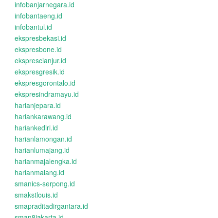
infobanjarnegara.id
infobantaeng.id
infobantul.id
ekspresbekasi.id
ekspresbone.id
eksprescianjur.id
ekspresgresik.id
ekspresgorontalo.id
ekspresindramayu.id
harianjepara.id
hariankarawang.id
hariankediri.id
harianlamongan.id
harianlumajang.id
harianmajalengka.id
harianmalang.id
smanics-serpong.id
smakstlouis.id
smapraditadirgantara.id
sman8jakarta.id