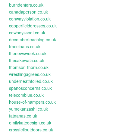
burndeniers.co.uk
canadaperson.co.uk
conwayviolation.co.uk
copperfielddresses.co.uk
cowboysspot.co.uk
decemberteaching.co.uk
traceloans.co.uk
thenewsweek.co.uk
thecakewala.co.uk
thomson-thorn.co.uk
wrestlingagrees.co.uk
underneathfoiled.co.uk
spanosconcerns.co.uk
telecomblue.co.uk
house-of-hampers.co.uk
yumekanzashi.co.uk
fatnanas.co.uk
emilykatedesign.co.uk
crossfelloutdoors.co.uk