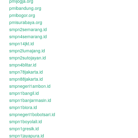
pmijogja.org
pmibandung.org
pmibogor.org
pmisurabaya.org
smpn2semarang.id
smpn4semarang.id
smpn14jkt.id
smpn2lumajang.id
smpn2sutojayan.id
smpn4blitar.id
smpn78jakarta.id
smpn88jakarta.id
smpnegeri1ambon.id
smpn1bangil.id
smpn1banjarmasin.id
smpn1biora.id
smpnegeri1bobotsari.id
smpn1boyolali.id
smpn1gresik.id
smpn1jayapura.id