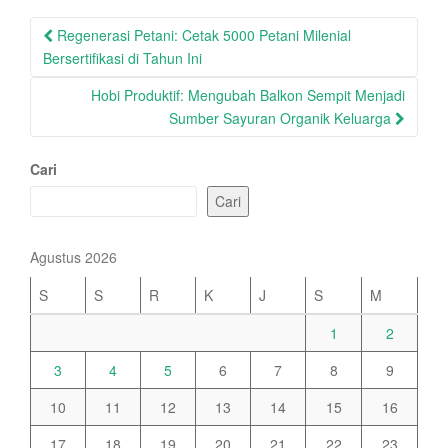
Post
Regenerasi Petani: Cetak 5000 Petani Milenial
navigation
Bersertifikasi di Tahun Ini
Hobi Produktif: Mengubah Balkon Sempit Menjadi
Sumber Sayuran Organik Keluarga
Cari
Cari
Agustus 2026
S
S
R
K
J
S
M
1
2
3
4
5
6
7
8
9
10
11
12
13
14
15
16
17
18
19
20
21
22
23