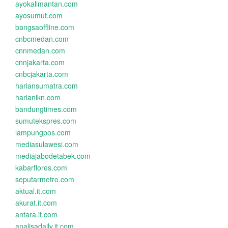
ayokalimantan.com
ayosumut.com
bangsaoffline.com
cnbcmedan.com
cnnmedan.com
cnnjakarta.com
cnbcjakarta.com
hariansumatra.com
harianikn.com
bandungtimes.com
sumutekspres.com
lampungpos.com
mediasulawesi.com
mediajabodetabek.com
kabarflores.com
seputarmetro.com
aktual.it.com
akurat.it.com
antara.it.com
analisadaily.it.com