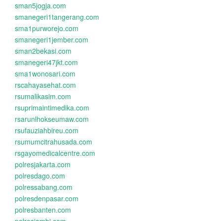
sman5jogja.com
smanegeri1tangerang.com
sma1purworejo.com
smanegeri1jember.com
sman2bekasi.com
smanegeri47jkt.com
sma1wonosari.com
rscahayasehat.com
rsumalikasim.com
rsuprimaintimedika.com
rsarunlhokseumaw.com
rsufauziahbireu.com
rsumumcitrahusada.com
rsgayomedicalcentre.com
polresjakarta.com
polresdago.com
polressabang.com
polresdenpasar.com
polresbanten.com