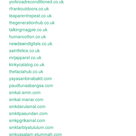
yorkroadreconditioned.co.uk
rfrankoutdoors.co.uk
teaparentrepeat.co.uk
thegenerationhub.co.uk
talkingmagpie.co.uk
humancotton.co.uk
newdawndigitals.co.uk
saintfelice.co.uk
mrjapparel.co.uk
kinkycatalog.co.uk
thefaciahub.co.uk
yayasanbinabakti.com
paudtunasbangsa.com
smkal-amin.com
smkal-manar.com
smkdarulamal.com
smkitpasundan.com
smkpgrikamal.com
smktarbiyatululum.com
smkyasalam-elummah.com