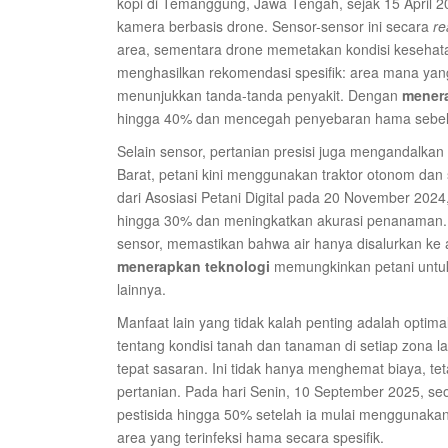
kopi di Temanggung, Jawa Tengah, sejak 15 April 
kamera berbasis drone. Sensor-sensor ini secara
re
area, sementara drone memetakan kondisi kesehatan
menghasilkan rekomendasi spesifik: area mana ya
menunjukkan tanda-tanda penyakit. Dengan
menera
hingga 40% dan mencegah penyebaran hama sebel
Selain sensor, pertanian presisi juga mengandalkan 
Barat, petani kini menggunakan traktor otonom dan si
dari Asosiasi Petani Digital pada 20 November 202
hingga 30% dan meningkatkan akurasi penanaman. Sis
sensor, memastikan bahwa air hanya disalurkan ke 
menerapkan teknologi
memungkinkan petani untuk 
lainnya.
Manfaat lain yang tidak kalah penting adalah optim
tentang kondisi tanah dan tanaman di setiap zona l
tepat sasaran. Ini tidak hanya menghemat biaya, te
pertanian. Pada hari Senin, 10 September 2025, 
pestisida hingga 50% setelah ia mulai menggunakan 
area yang terinfeksi hama secara spesifik.