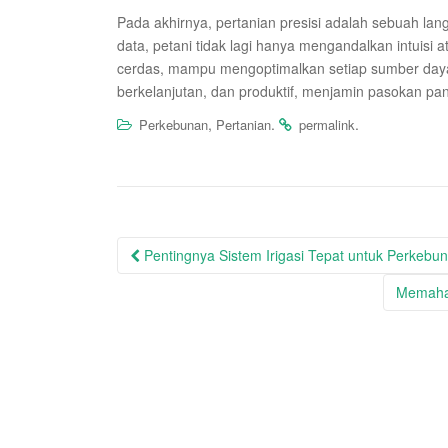
Pada akhirnya, pertanian presisi adalah sebuah la
data, petani tidak lagi hanya mengandalkan intuisi
cerdas, mampu mengoptimalkan setiap sumber daya y
berkelanjutan, dan produktif, menjamin pasokan pan
,
.
.
Perkebunan
Pertanian
permalink
Post
Pentingnya Sistem Irigasi Tepat untuk Perkebun
navigation
Memaha