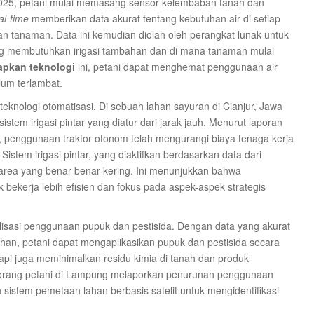
2025, petani mulai memasang sensor kelembaban tanah dan
al-time
memberikan data akurat tentang kebutuhan air di setiap
 tanaman. Data ini kemudian diolah oleh perangkat lunak untuk
ng membutuhkan irigasi tambahan dan di mana tanaman mulai
pkan teknologi
ini, petani dapat menghemat penggunaan air
um terlambat.
teknologi otomatisasi. Di sebuah lahan sayuran di Cianjur, Jawa
stem irigasi pintar yang diatur dari jarak jauh. Menurut laporan
4, penggunaan traktor otonom telah mengurangi biaya tenaga kerja
tem irigasi pintar, yang diaktifkan berdasarkan data dari
area yang benar-benar kering. Ini menunjukkan bahwa
bekerja lebih efisien dan fokus pada aspek-aspek strategis
alisasi penggunaan pupuk dan pestisida. Dengan data yang akurat
ahan, petani dapat mengaplikasikan pupuk dan pestisida secara
tapi juga meminimalkan residu kimia di tanah dan produk
seorang petani di Lampung melaporkan penurunan penggunaan
sistem pemetaan lahan berbasis satelit untuk mengidentifikasi