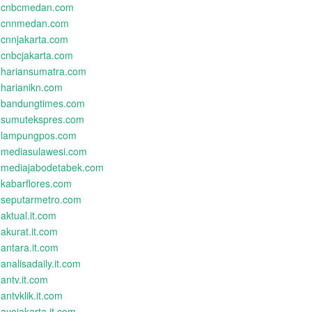
cnbcmedan.com
cnnmedan.com
cnnjakarta.com
cnbcjakarta.com
hariansumatra.com
harianikn.com
bandungtimes.com
sumutekspres.com
lampungpos.com
mediasulawesi.com
mediajabodetabek.com
kabarflores.com
seputarmetro.com
aktual.it.com
akurat.it.com
antara.it.com
analisadaily.it.com
antv.it.com
antvklik.it.com
ayojakarta.it.com