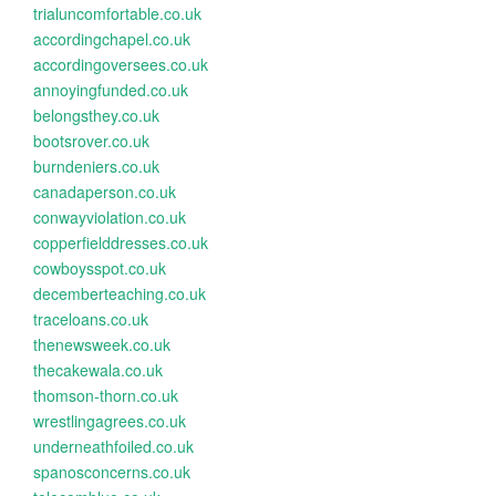
trialuncomfortable.co.uk
accordingchapel.co.uk
accordingoversees.co.uk
annoyingfunded.co.uk
belongsthey.co.uk
bootsrover.co.uk
burndeniers.co.uk
canadaperson.co.uk
conwayviolation.co.uk
copperfielddresses.co.uk
cowboysspot.co.uk
decemberteaching.co.uk
traceloans.co.uk
thenewsweek.co.uk
thecakewala.co.uk
thomson-thorn.co.uk
wrestlingagrees.co.uk
underneathfoiled.co.uk
spanosconcerns.co.uk