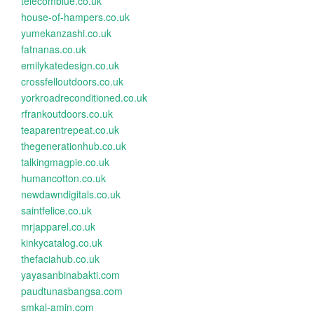
telecomblue.co.uk
house-of-hampers.co.uk
yumekanzashi.co.uk
fatnanas.co.uk
emilykatedesign.co.uk
crossfelloutdoors.co.uk
yorkroadreconditioned.co.uk
rfrankoutdoors.co.uk
teaparentrepeat.co.uk
thegenerationhub.co.uk
talkingmagpie.co.uk
humancotton.co.uk
newdawndigitals.co.uk
saintfelice.co.uk
mrjapparel.co.uk
kinkycatalog.co.uk
thefaciahub.co.uk
yayasanbinabakti.com
paudtunasbangsa.com
smkal-amin.com