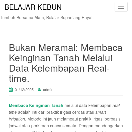
BELAJAR KEBUN
T
o
Tumbuh Bersama Alam, Belajar Sepanjang Hayat.
g
g
l
e
Bukan Meramal: Membaca
n
Keinginan Tanah Melalui
a
v
Data Kelembapan Real-
i
time.
g
a
t
01/12/2025
admin
i
o
Membaca Keinginan Tanah
melalui data kelembapan
real-
n
time
adalah inti dari praktik irigasi cerdas atau
smart
irrigation
. Metode ini jauh melampaui praktik irigasi berbasis
jadwal atau perkiraan cuaca semata. Dengan mendengarkan