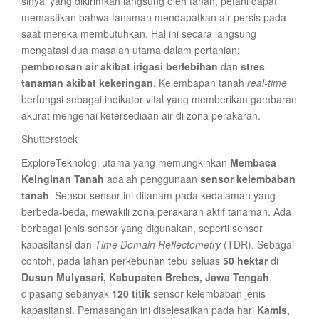
sinyal yang dikirimkan langsung oleh tanah, petani dapat
memastikan bahwa tanaman mendapatkan air persis pada
saat mereka membutuhkan. Hal ini secara langsung
mengatasi dua masalah utama dalam pertanian:
pemborosan air akibat irigasi berlebihan
dan
stres
tanaman akibat kekeringan
. Kelembapan tanah
real-time
berfungsi sebagai indikator vital yang memberikan gambaran
akurat mengenai ketersediaan air di zona perakaran.
Shutterstock
ExploreTeknologi utama yang memungkinkan
Membaca
Keinginan Tanah
adalah penggunaan
sensor kelembaban
tanah
. Sensor-sensor ini ditanam pada kedalaman yang
berbeda-beda, mewakili zona perakaran aktif tanaman. Ada
berbagai jenis sensor yang digunakan, seperti sensor
kapasitansi dan
Time Domain Reflectometry
(TDR). Sebagai
contoh, pada lahan perkebunan tebu seluas
50 hektar
di
Dusun Mulyasari, Kabupaten Brebes, Jawa Tengah
,
dipasang sebanyak
120 titik
sensor kelembaban jenis
kapasitansi. Pemasangan ini diselesaikan pada hari
Kamis,