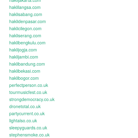
haklijakarta.com
haklilangsa.com
haklisabang.com
haklidenpasar.com
haklicilegon.com
hakliserang.com
haklibengkulu.com
haklijogja.com
haklijambi.com
haklibandung.com
haklibekasi.com
haklibogor.com
perfectperson.co.uk
tourmusicfest.co.uk
strongdemocracy.co.uk
dronetotal.co.uk
partycurrent.co.uk
lightalso.co.uk
sleepyguards.co.uk
stephensmoke.co.uk