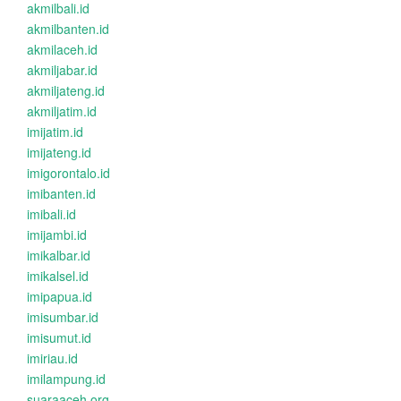
akmilbali.id
akmilbanten.id
akmilaceh.id
akmiljabar.id
akmiljateng.id
akmiljatim.id
imijatim.id
imijateng.id
imigorontalo.id
imibanten.id
imibali.id
imijambi.id
imikalbar.id
imikalsel.id
imipapua.id
imisumbar.id
imisumut.id
imiriau.id
imilampung.id
suaraaceh.org