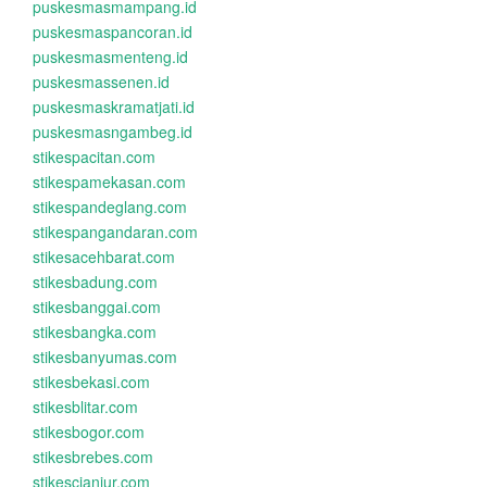
puskesmasmampang.id
puskesmaspancoran.id
puskesmasmenteng.id
puskesmassenen.id
puskesmaskramatjati.id
puskesmasngambeg.id
stikespacitan.com
stikespamekasan.com
stikespandeglang.com
stikespangandaran.com
stikesacehbarat.com
stikesbadung.com
stikesbanggai.com
stikesbangka.com
stikesbanyumas.com
stikesbekasi.com
stikesblitar.com
stikesbogor.com
stikesbrebes.com
stikescianjur.com