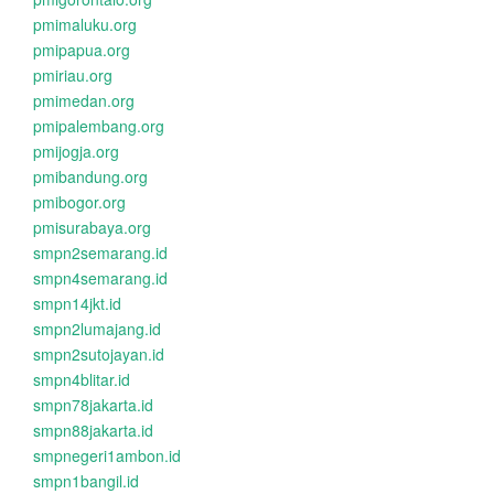
pmimaluku.org
pmipapua.org
pmiriau.org
pmimedan.org
pmipalembang.org
pmijogja.org
pmibandung.org
pmibogor.org
pmisurabaya.org
smpn2semarang.id
smpn4semarang.id
smpn14jkt.id
smpn2lumajang.id
smpn2sutojayan.id
smpn4blitar.id
smpn78jakarta.id
smpn88jakarta.id
smpnegeri1ambon.id
smpn1bangil.id