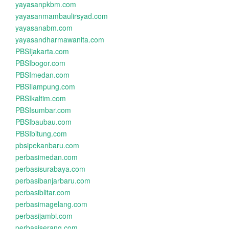
yayasanpkbm.com
yayasanmambaulirsyad.com
yayasanabm.com
yayasandharmawanita.com
PBSIjakarta.com
PBSIbogor.com
PBSImedan.com
PBSIlampung.com
PBSIkaltim.com
PBSIsumbar.com
PBSIbaubau.com
PBSIbitung.com
pbsipekanbaru.com
perbasimedan.com
perbasisurabaya.com
perbasibanjarbaru.com
perbasiblitar.com
perbasimagelang.com
perbasijambi.com
perbasiserang.com