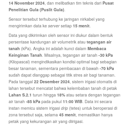
14 November 2024
, dan melibatkan tim teknis dari
Pusat
Penelitian Gula (Puslit Gula)
.
Sensor tersebut terhubung ke jaringan nirkabel yang
mengirimkan data ke
server
setiap
15 menit
.
Data yang dikirimkan oleh sensor ini diukur dalam bentuk
persentase kandungan air volumetrik atau
tegangan air
tanah
(kPa). Angka ini adalah kunci dalam
Membaca
Keinginan Tanah
. Misalnya, tegangan air tanah
-30 kPa
(Kilopascal) mengindikasikan kondisi optimal bagi sebagian
besar tanaman, sementara pembacaan di bawah
-70 kPa
sudah dapat dianggap sebagai titik stres air bagi tanaman.
Pada tanggal
22 Desember 2024
, sistem irigasi otomatis di
lahan tersebut mencatat bahwa kelembaban tanah di petak
Lahan S.2.1
turun hingga
18%
atau setara dengan tegangan
air tanah
-85 kPa
pada pukul
11:00 WIB
. Data ini secara
instan memicu sistem irigasi
drip
(tetes) untuk beroperasi di
zona tersebut saja, selama
45 menit
, memastikan hanya
petak yang kekurangan air yang diirigasi.