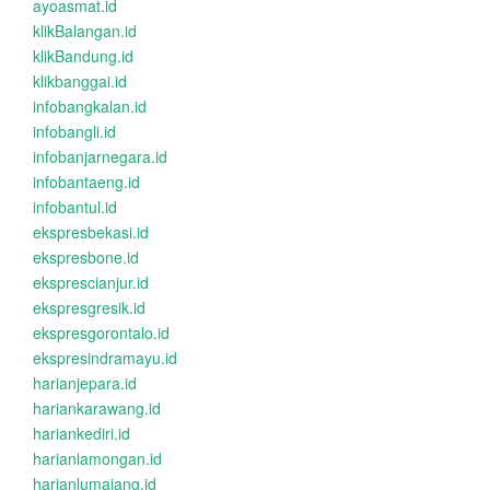
ayoasmat.id
klikBalangan.id
klikBandung.id
klikbanggai.id
infobangkalan.id
infobangli.id
infobanjarnegara.id
infobantaeng.id
infobantul.id
ekspresbekasi.id
ekspresbone.id
eksprescianjur.id
ekspresgresik.id
ekspresgorontalo.id
ekspresindramayu.id
harianjepara.id
hariankarawang.id
hariankediri.id
harianlamongan.id
harianlumajang.id