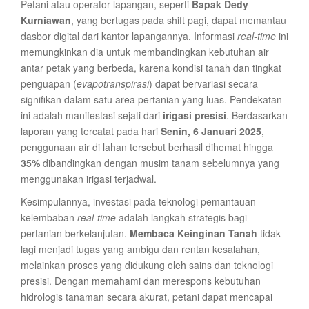
Petani atau operator lapangan, seperti
Bapak Dedy
Kurniawan
, yang bertugas pada shift pagi, dapat memantau
dasbor digital dari kantor lapangannya. Informasi
real-time
ini
memungkinkan dia untuk membandingkan kebutuhan air
antar petak yang berbeda, karena kondisi tanah dan tingkat
penguapan (
evapotranspirasi
) dapat bervariasi secara
signifikan dalam satu area pertanian yang luas. Pendekatan
ini adalah manifestasi sejati dari
irigasi presisi
. Berdasarkan
laporan yang tercatat pada hari
Senin, 6 Januari 2025
,
penggunaan air di lahan tersebut berhasil dihemat hingga
35%
dibandingkan dengan musim tanam sebelumnya yang
menggunakan irigasi terjadwal.
Kesimpulannya, investasi pada teknologi pemantauan
kelembaban
real-time
adalah langkah strategis bagi
pertanian berkelanjutan.
Membaca Keinginan Tanah
tidak
lagi menjadi tugas yang ambigu dan rentan kesalahan,
melainkan proses yang didukung oleh sains dan teknologi
presisi. Dengan memahami dan merespons kebutuhan
hidrologis tanaman secara akurat, petani dapat mencapai