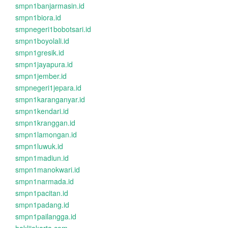
smpn1banjarmasin.id
smpn1biora.id
smpnegeri1bobotsari.id
smpn1boyolali.id
smpn1gresik.id
smpn1jayapura.id
smpn1jember.id
smpnegeri1jepara.id
smpn1karanganyar.id
smpn1kendari.id
smpn1kranggan.id
smpn1lamongan.id
smpn1luwuk.id
smpn1madiun.id
smpn1manokwari.id
smpn1narmada.id
smpn1pacitan.id
smpn1padang.id
smpn1pailangga.id