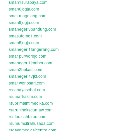
sman1surabaya.com
sman6jogja.com
sma1magelang.com
sman9jogja.com
smanegeri3bandung.com
smasutomo1.com
sman5jogja.com
smanegeri1tangerang.com
sma1purworejo.com
smanegeri1jember.com
sman2bekasi.com
smanegeri47jkt.com
sma1wonosari.com
rscahayasehat.com
rsumalikasim.com
rsuprimaintimedika.com
rsarunlhokseumaw.com
rsufauziahbireu.com
rsumumcitrahusada.com
rsgayomedicalcentre.com