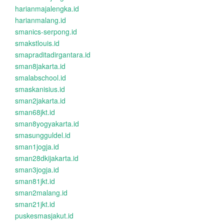
harianmajalengka.id
harianmalang.id
smanics-serpong.id
smakstlouis.id
smapraditadirgantara.id
sman8jakarta.id
smalabschool.id
smaskanisius.id
sman2jakarta.id
sman68jkt.id
sman8yogyakarta.id
smasungguldel.id
sman1jogja.id
sman28dkijakarta.id
sman3jogja.id
sman81jkt.id
sman2malang.id
sman21jkt.id
puskesmasjakut.id