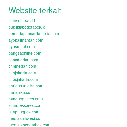
Website terkait
sumselnews.id
publikjabodetabek.id
pemudapancasilamedan.com
ayokalimantan.com
ayosumut.com
bangsaoffline.com
cnbcmedan.com
cnnmedan.com
cnnjakarta.com
cnbcjakarta.com
hariansumatra.com
harianikn.com
bandungtimes.com
sumutekspres.com
lampungpos.com
mediasulawesi.com
mediajabodetabek.com