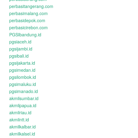
perbasitangerang.com
perbasimalang.com
perbasidepok.com
perbasicirebon.com
PGSIbandung.id
pgsiaceh.id
pgsijambi.id
pgsibali.id
pgsijakarta.id
pgsimedan.id
pgsilombok.id
pgsimaluku.id
pgsimanado.id
akmilsumbar.id
akmilpapua.id
akmilriau.id
akmilntt.id
akmilkalbar.id
akmilkalsel.id