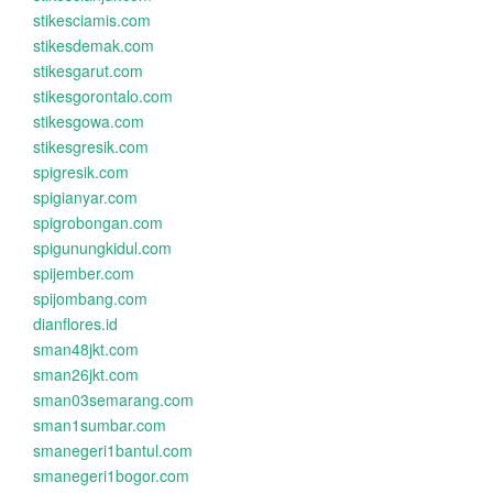
stikesciamis.com
stikesdemak.com
stikesgarut.com
stikesgorontalo.com
stikesgowa.com
stikesgresik.com
spigresik.com
spigianyar.com
spigrobongan.com
spigunungkidul.com
spijember.com
spijombang.com
dianflores.id
sman48jkt.com
sman26jkt.com
sman03semarang.com
sman1sumbar.com
smanegeri1bantul.com
smanegeri1bogor.com