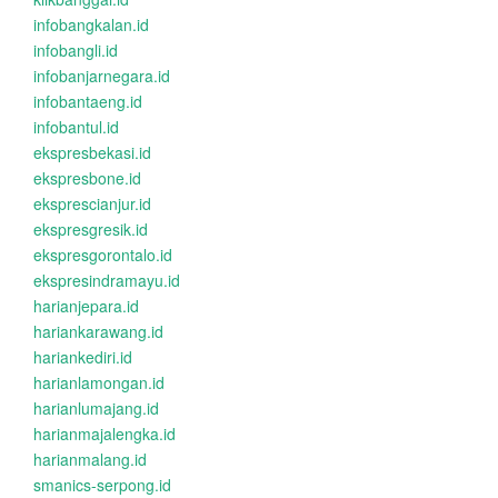
infobangkalan.id
infobangli.id
infobanjarnegara.id
infobantaeng.id
infobantul.id
ekspresbekasi.id
ekspresbone.id
eksprescianjur.id
ekspresgresik.id
ekspresgorontalo.id
ekspresindramayu.id
harianjepara.id
hariankarawang.id
hariankediri.id
harianlamongan.id
harianlumajang.id
harianmajalengka.id
harianmalang.id
smanics-serpong.id