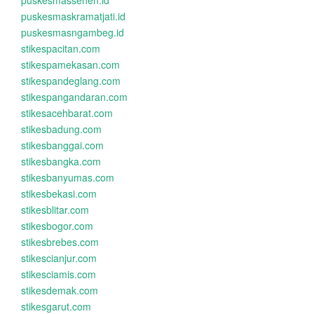
puskesmassenen.id
puskesmaskramatjati.id
puskesmasngambeg.id
stikespacitan.com
stikespamekasan.com
stikespandeglang.com
stikespangandaran.com
stikesacehbarat.com
stikesbadung.com
stikesbanggai.com
stikesbangka.com
stikesbanyumas.com
stikesbekasi.com
stikesblitar.com
stikesbogor.com
stikesbrebes.com
stikescianjur.com
stikesciamis.com
stikesdemak.com
stikesgarut.com