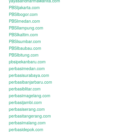
yayasandharmawanita.com
PBSIjakarta.com
PBSIbogor.com
PBSImedan.com
PBSIlampung.com
PBSIkaltim.com
PBSIsumbar.com
PBSIbaubau.com
PBSIbitung.com
pbsipekanbaru.com
perbasimedan.com
perbasisurabaya.com
perbasibanjarbaru.com
perbasiblitar.com
perbasimagelang.com
perbasijambi.com
perbasiserang.com
perbasitangerang.com
perbasimalang.com
perbasidepok.com