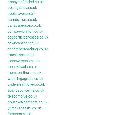
annoyingfunded.co.uk
belongsthey.co.uk
bootsrover.co.uk
burndeniers.co.uk
canadaperson.co.uk
conwayviolation.co.uk
copperfielddresses.co.uk
cowboysspot.co.uk
decemberteaching.co.uk
traceloans.co.uk
thenewsweek.co.uk
thecakewala.co.uk
thomson-thorn.co.uk
wrestlingagrees.co.uk
underneathfoiled.co.uk
spanosconcerns.co.uk
telecomblue.co.uk
house-of-hampers.co.uk
yumekanzashi.co.uk
fatnanas.co.uk