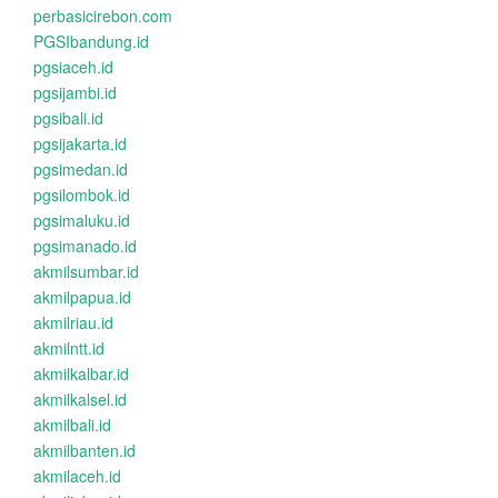
perbasicirebon.com
PGSIbandung.id
pgsiaceh.id
pgsijambi.id
pgsibali.id
pgsijakarta.id
pgsimedan.id
pgsilombok.id
pgsimaluku.id
pgsimanado.id
akmilsumbar.id
akmilpapua.id
akmilriau.id
akmilntt.id
akmilkalbar.id
akmilkalsel.id
akmilbali.id
akmilbanten.id
akmilaceh.id