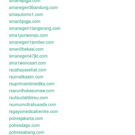
sman9jogja.com
smanegeri3bandung.com
smasutomo1.com
sman5jogja.com
smanegeri1tangerang.com
sma1purworejo.com
smanegeri1jember.com
sman2bekasi.com
smanegeri47jkt.com
sma1wonosari.com
rscahayasehat.com
rsumalikasim.com
rsuprimaintimedika.com
rsarunlhokseumaw.com
rsufauziahbireu.com
rsumumcitrahusada.com
rsgayomedicalcentre.com
polresjakarta.com
polresdago.com
polressabang.com