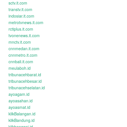
sctv.it.com
transtv.it.com
indosiar.it.com
metrotvnews.it.com
rctiplus.it.com
tvonenews.it.com
mnctv.it.com
cnnmedan.it.com
cnnmetro.it.com
cnnbali.it.com
meulaboh.id
tribunacehbarat.id
tribunacehbesar.id
tribunacehselatan.id
ayoagam.id
ayoasahan.id
ayoasmat.id
klikBalangan.id
klikBandung.id
klikbanggai.id