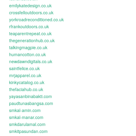
emilykatedesign.co.uk
crossfelloutdoors.co.uk
yorkroadreconditioned.co.uk
rfrankoutdoors.co.uk
teaparentrepeat.co.uk
thegenerationhub.co.uk
talkingmagpie.co.uk
humancotton.co.uk
newdawndigitals.co.uk
saintfelice.co.uk
mrjapparel.co.uk
kinkycatalog.co.uk
thefaciahub.co.uk
yayasanbinabakti.com
paudtunasbangsa.com
smkal-amin.com
smkal-manar.com
smkdarulamal.com
smkitpasundan.com