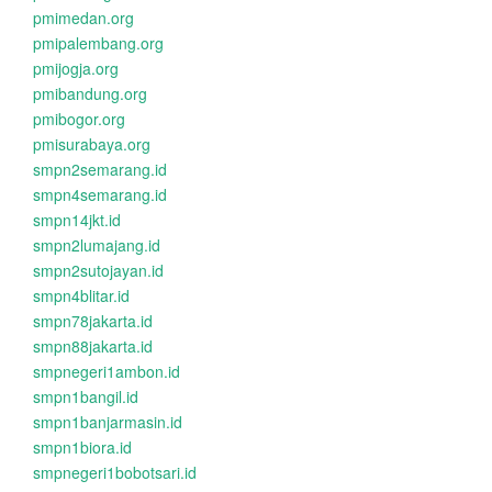
pmimedan.org
pmipalembang.org
pmijogja.org
pmibandung.org
pmibogor.org
pmisurabaya.org
smpn2semarang.id
smpn4semarang.id
smpn14jkt.id
smpn2lumajang.id
smpn2sutojayan.id
smpn4blitar.id
smpn78jakarta.id
smpn88jakarta.id
smpnegeri1ambon.id
smpn1bangil.id
smpn1banjarmasin.id
smpn1biora.id
smpnegeri1bobotsari.id