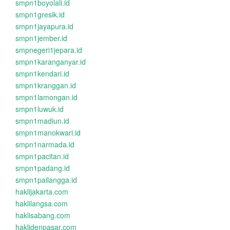
smpn1boyolali.id
smpn1gresik.id
smpn1jayapura.id
smpn1jember.id
smpnegeri1jepara.id
smpn1karanganyar.id
smpn1kendari.id
smpn1kranggan.id
smpn1lamongan.id
smpn1luwuk.id
smpn1madiun.id
smpn1manokwari.id
smpn1narmada.id
smpn1pacitan.id
smpn1padang.id
smpn1pailangga.id
haklijakarta.com
haklilangsa.com
haklisabang.com
haklidenpasar.com