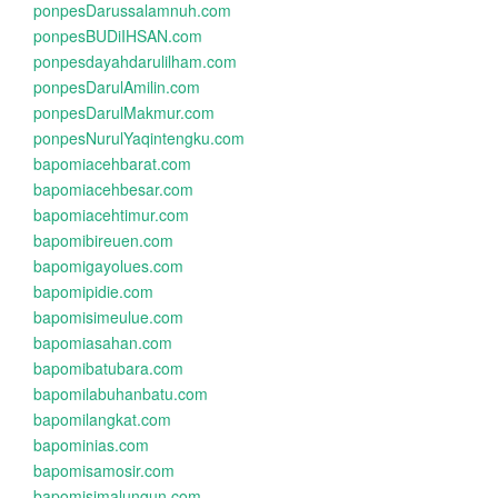
ponpesDarussalamnuh.com
ponpesBUDiIHSAN.com
ponpesdayahdarulilham.com
ponpesDarulAmilin.com
ponpesDarulMakmur.com
ponpesNurulYaqintengku.com
bapomiacehbarat.com
bapomiacehbesar.com
bapomiacehtimur.com
bapomibireuen.com
bapomigayolues.com
bapomipidie.com
bapomisimeulue.com
bapomiasahan.com
bapomibatubara.com
bapomilabuhanbatu.com
bapomilangkat.com
bapominias.com
bapomisamosir.com
bapomisimalungun.com