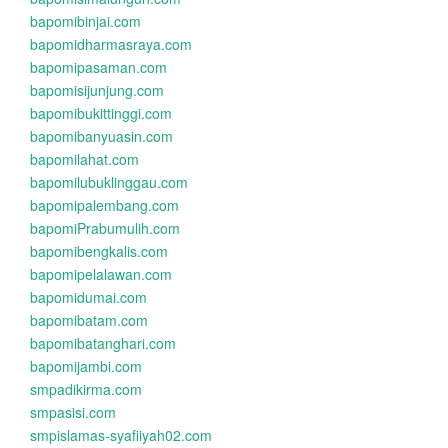
bapomibinjai.com
bapomidharmasraya.com
bapomipasaman.com
bapomisijunjung.com
bapomibukittinggi.com
bapomibanyuasin.com
bapomilahat.com
bapomilubuklinggau.com
bapomipalembang.com
bapomiPrabumulih.com
bapomibengkalis.com
bapomipelalawan.com
bapomidumai.com
bapomibatam.com
bapomibatanghari.com
bapomijambi.com
smpadikirma.com
smpasisi.com
smpislamas-syafiiyah02.com