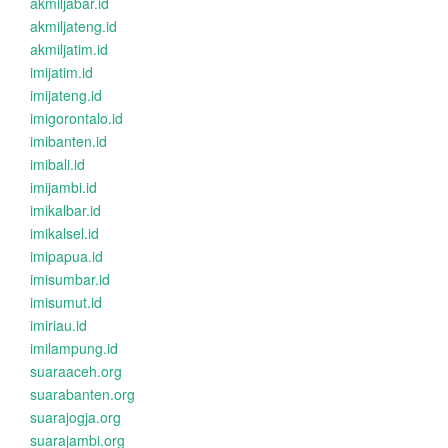
akmiljabar.id
akmiljateng.id
akmiljatim.id
imijatim.id
imijateng.id
imigorontalo.id
imibanten.id
imibali.id
imijambi.id
imikalbar.id
imikalsel.id
imipapua.id
imisumbar.id
imisumut.id
imiriau.id
imilampung.id
suaraaceh.org
suarabanten.org
suarajogja.org
suarajambi.org