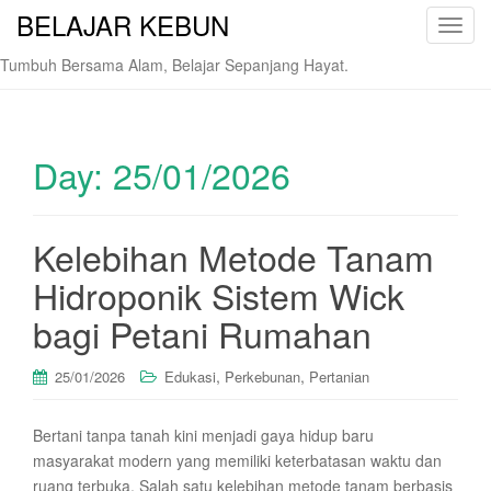
BELAJAR KEBUN
T
o
Tumbuh Bersama Alam, Belajar Sepanjang Hayat.
g
g
l
e
Day:
25/01/2026
n
a
v
Kelebihan Metode Tanam
i
Hidroponik Sistem Wick
g
a
bagi Petani Rumahan
t
i
,
,
25/01/2026
Edukasi
Perkebunan
Pertanian
o
n
Bertani tanpa tanah kini menjadi gaya hidup baru
masyarakat modern yang memiliki keterbatasan waktu dan
ruang terbuka. Salah satu kelebihan metode tanam berbasis