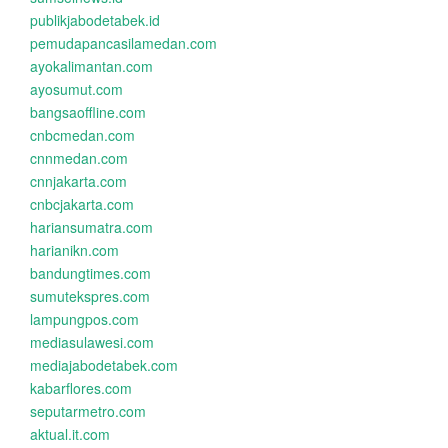
publikjabodetabek.id
pemudapancasilamedan.com
ayokalimantan.com
ayosumut.com
bangsaoffline.com
cnbcmedan.com
cnnmedan.com
cnnjakarta.com
cnbcjakarta.com
hariansumatra.com
harianikn.com
bandungtimes.com
sumutekspres.com
lampungpos.com
mediasulawesi.com
mediajabodetabek.com
kabarflores.com
seputarmetro.com
aktual.it.com