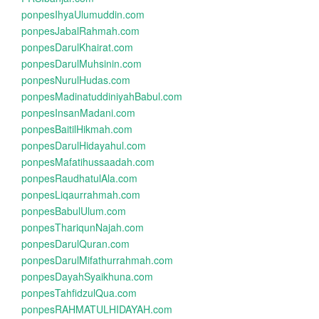
ponpesIhyaUlumuddin.com
ponpesJabalRahmah.com
ponpesDarulKhairat.com
ponpesDarulMuhsinin.com
ponpesNurulHudas.com
ponpesMadinatuddiniyahBabul.com
ponpesInsanMadani.com
ponpesBaitilHikmah.com
ponpesDarulHidayahul.com
ponpesMafatihussaadah.com
ponpesRaudhatulAla.com
ponpesLiqaurrahmah.com
ponpesBabulUlum.com
ponpesThariqunNajah.com
ponpesDarulQuran.com
ponpesDarulMifathurrahmah.com
ponpesDayahSyaikhuna.com
ponpesTahfidzulQua.com
ponpesRAHMATULHIDAYAH.com