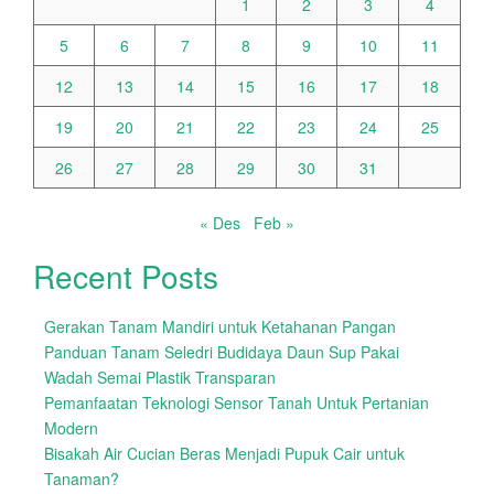
1
2
3
4
5
6
7
8
9
10
11
12
13
14
15
16
17
18
19
20
21
22
23
24
25
26
27
28
29
30
31
« Des
Feb »
Recent Posts
Gerakan Tanam Mandiri untuk Ketahanan Pangan
Panduan Tanam Seledri Budidaya Daun Sup Pakai
Wadah Semai Plastik Transparan
Pemanfaatan Teknologi Sensor Tanah Untuk Pertanian
Modern
Bisakah Air Cucian Beras Menjadi Pupuk Cair untuk
Tanaman?