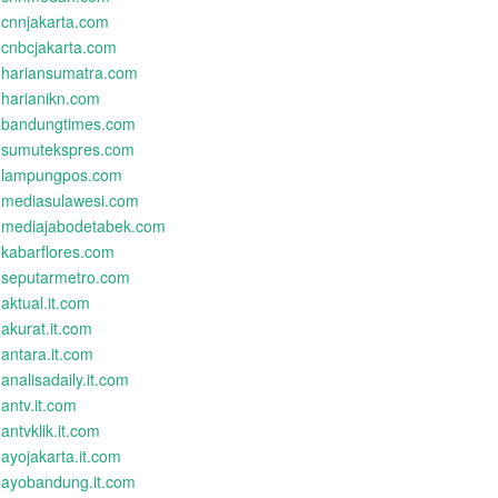
cnnjakarta.com
cnbcjakarta.com
hariansumatra.com
harianikn.com
bandungtimes.com
sumutekspres.com
lampungpos.com
mediasulawesi.com
mediajabodetabek.com
kabarflores.com
seputarmetro.com
aktual.it.com
akurat.it.com
antara.it.com
analisadaily.it.com
antv.it.com
antvklik.it.com
ayojakarta.it.com
ayobandung.it.com