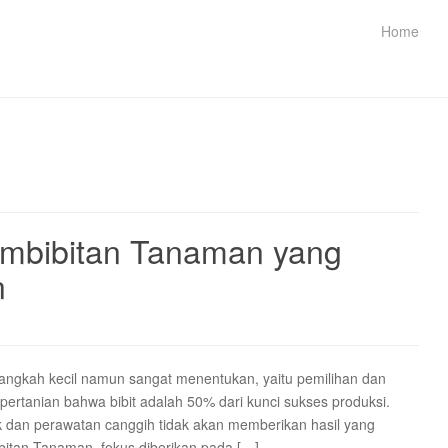
Home
mbibitan Tanaman yang
n
langkah kecil namun sangat menentukan, yaitu pemilihan dan
 pertanian bahwa bibit adalah 50% dari kunci sukses produksi.
puk dan perawatan canggih tidak akan memberikan hasil yang
bitan Tanaman, fokus diberikan pada […]