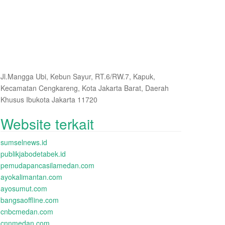
Jl.Mangga Ubi, Kebun Sayur, RT.6/RW.7, Kapuk,
Kecamatan Cengkareng, Kota Jakarta Barat, Daerah
Khusus Ibukota Jakarta 11720
Website terkait
sumselnews.id
publikjabodetabek.id
pemudapancasilamedan.com
ayokalimantan.com
ayosumut.com
bangsaoffline.com
cnbcmedan.com
cnnmedan.com