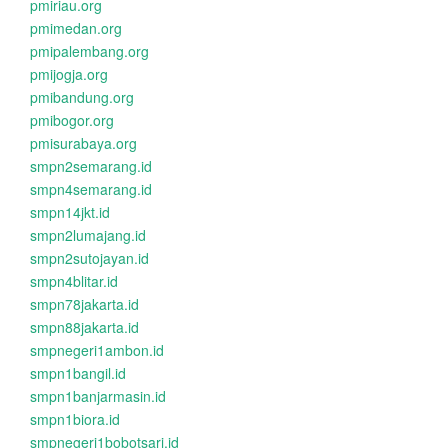
pmiriau.org
pmimedan.org
pmipalembang.org
pmijogja.org
pmibandung.org
pmibogor.org
pmisurabaya.org
smpn2semarang.id
smpn4semarang.id
smpn14jkt.id
smpn2lumajang.id
smpn2sutojayan.id
smpn4blitar.id
smpn78jakarta.id
smpn88jakarta.id
smpnegeri1ambon.id
smpn1bangil.id
smpn1banjarmasin.id
smpn1biora.id
smpnegeri1bobotsari.id