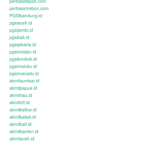
perbasidepok.com
perbasicirebon.com
PGSIbandung.id
pgsiaceh.id
pgsijambi.id
pgsibali.id
pgsijakarta.id
pgsimedan.id
pgsilombok.id
pgsimaluku.id
pgsimanado.id
akmilsumbar.id
akmilpapua.id
akmilriau.id
akmilntt.id
akmilkalbar.id
akmilkalsel.id
akmilbali.id
akmilbanten.id
akmilaceh.id