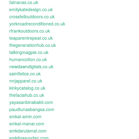
fatnanas.co.uk
emilykatedesign.co.uk
crossfelloutdoors.co.uk
yorkroadreconditioned.co.uk
rfrankoutdoors.co.uk
teaparentrepeat.co.uk
thegenerationhub.co.uk
talkingmagpie.co.uk
humancotton.co.uk
newdawndigitals.co.uk
saintfelice.co.uk
mrjapparel.co.uk
kinkycatalog.co.uk
thefaciahub.co.uk
yayasanbinabakti.com
paudtunasbangsa.com
smkal-amin.com
smkal-manar.com
smkdarulamal.com
smkitpasundan.com