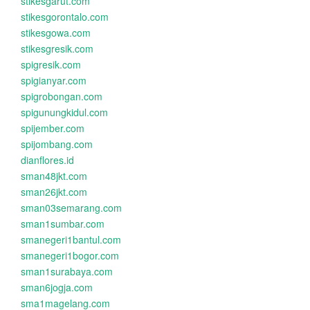
stikesgarut.com
stikesgorontalo.com
stikesgowa.com
stikesgresik.com
spigresik.com
spigianyar.com
spigrobongan.com
spigunungkidul.com
spijember.com
spijombang.com
dianflores.id
sman48jkt.com
sman26jkt.com
sman03semarang.com
sman1sumbar.com
smanegeri1bantul.com
smanegeri1bogor.com
sman1surabaya.com
sman6jogja.com
sma1magelang.com