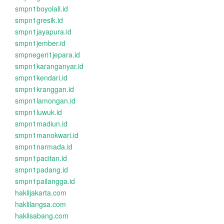
smpn1boyolali.id
smpn1gresik.id
smpn1jayapura.id
smpn1jember.id
smpnegeri1jepara.id
smpn1karanganyar.id
smpn1kendari.id
smpn1kranggan.id
smpn1lamongan.id
smpn1luwuk.id
smpn1madiun.id
smpn1manokwari.id
smpn1narmada.id
smpn1pacitan.id
smpn1padang.id
smpn1pailangga.id
haklijakarta.com
haklilangsa.com
haklisabang.com