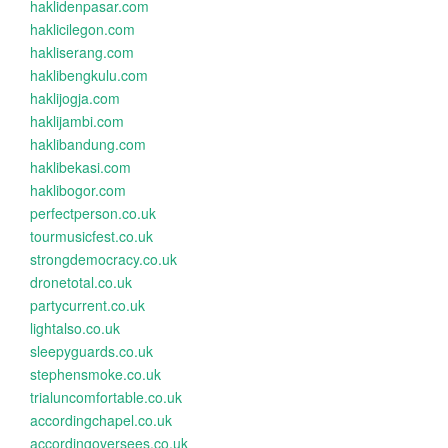
haklidenpasar.com
haklicilegon.com
hakliserang.com
haklibengkulu.com
haklijogja.com
haklijambi.com
haklibandung.com
haklibekasi.com
haklibogor.com
perfectperson.co.uk
tourmusicfest.co.uk
strongdemocracy.co.uk
dronetotal.co.uk
partycurrent.co.uk
lightalso.co.uk
sleepyguards.co.uk
stephensmoke.co.uk
trialuncomfortable.co.uk
accordingchapel.co.uk
accordingoversees.co.uk