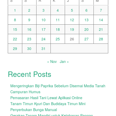
S
S
R
K
J
S
M
1
2
3
4
5
6
7
8
9
10
11
12
13
14
15
16
17
18
19
20
21
22
23
24
25
26
27
28
29
30
31
« Nov
Jan »
Recent Posts
Mengeringkan Biji Paprika Sebelum Disemai Media Tanah
Campuran Humus
Pemasaran Hasil Tani Lewat Aplikasi Online
Tanam Timun Kyuri Dan Budidaya Timun Mini
Penyerbukan Bunga Manual
Gerakan Tanam Mandiri untuk Ketahanan Pangan