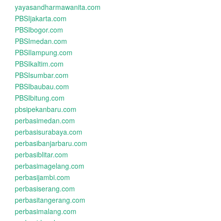
yayasandharmawanita.com
PBSIjakarta.com
PBSIbogor.com
PBSImedan.com
PBSIlampung.com
PBSIkaltim.com
PBSIsumbar.com
PBSIbaubau.com
PBSIbitung.com
pbsipekanbaru.com
perbasimedan.com
perbasisurabaya.com
perbasibanjarbaru.com
perbasiblitar.com
perbasimagelang.com
perbasijambi.com
perbasiserang.com
perbasitangerang.com
perbasimalang.com