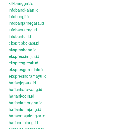
klikbanggai.id
infobangkalan.id
infobangli.id
infobanjarnegara.id
infobantaeng.id
infobantul.id
ekspresbekasi.id
ekspresbone.id
eksprescianjur.id
ekspresgresik.id
ekspresgorontalo.id
ekspresindramayu.id
harianjepara.id
hariankarawang.id
hariankediri.id
harianlamongan.id
harianlumajang.id
harianmajalengka.id
harianmalang.id