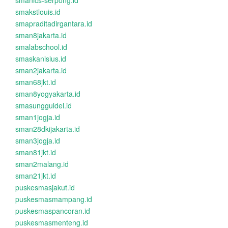
smanics-serpong.id
smakstlouis.id
smapraditadirgantara.id
sman8jakarta.id
smalabschool.id
smaskanisius.id
sman2jakarta.id
sman68jkt.id
sman8yogyakarta.id
smasungguldel.id
sman1jogja.id
sman28dkijakarta.id
sman3jogja.id
sman81jkt.id
sman2malang.id
sman21jkt.id
puskesmasjakut.id
puskesmasmampang.id
puskesmaspancoran.id
puskesmasmenteng.id