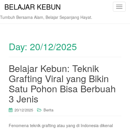
BELAJAR KEBUN
T
o
Tumbuh Bersama Alam, Belajar Sepanjang Hayat.
g
g
l
e
Day:
20/12/2025
n
a
v
Belajar Kebun: Teknik
i
Grafting Viral yang Bikin
g
a
Satu Pohon Bisa Berbuah
t
i
3 Jenis
o
n
20/12/2025
Berita
Fenomena teknik grafting atau yang di Indonesia dikenal