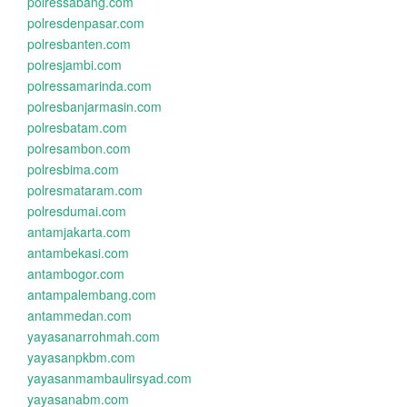
polressabang.com
polresdenpasar.com
polresbanten.com
polresjambi.com
polressamarinda.com
polresbanjarmasin.com
polresbatam.com
polresambon.com
polresbima.com
polresmataram.com
polresdumai.com
antamjakarta.com
antambekasi.com
antambogor.com
antampalembang.com
antammedan.com
yayasanarrohmah.com
yayasanpkbm.com
yayasanmambaulirsyad.com
yayasanabm.com