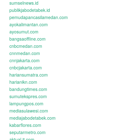
sumselnews.id
publikjabodetabek.id
pemudapancasilamedan.com
ayokalimantan.com
ayosumut.com
bangsaoffline.com
cnbcmedan.com
cnnmedan.com
cnnjakarta.com
cnbcjakarta.com
hariansumatra.com
harianikn.com
bandungtimes.com
sumutekspres.com
lampungpos.com
mediasulawesi.com
mediajabodetabek.com
kabarflores.com
seputarmetro.com
aktual.it.com