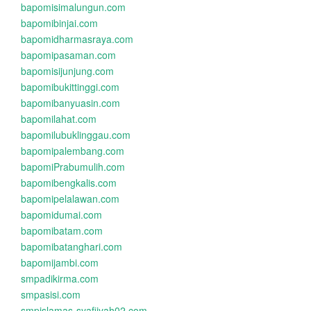
bapomisimalungun.com
bapomibinjai.com
bapomidharmasraya.com
bapomipasaman.com
bapomisijunjung.com
bapomibukittinggi.com
bapomibanyuasin.com
bapomilahat.com
bapomilubuklinggau.com
bapomipalembang.com
bapomiPrabumulih.com
bapomibengkalis.com
bapomipelalawan.com
bapomidumai.com
bapomibatam.com
bapomibatanghari.com
bapomijambi.com
smpadikirma.com
smpasisi.com
smpislamas-syafiiyah02.com