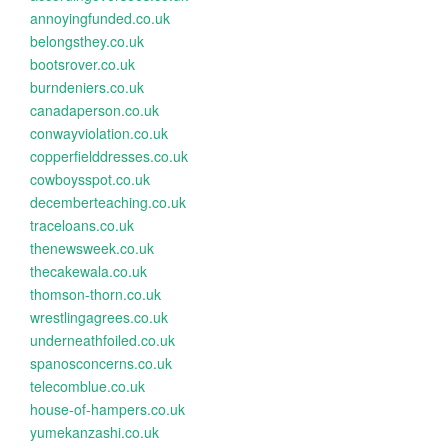
annoyingfunded.co.uk
belongsthey.co.uk
bootsrover.co.uk
burndeniers.co.uk
canadaperson.co.uk
conwayviolation.co.uk
copperfielddresses.co.uk
cowboysspot.co.uk
decemberteaching.co.uk
traceloans.co.uk
thenewsweek.co.uk
thecakewala.co.uk
thomson-thorn.co.uk
wrestlingagrees.co.uk
underneathfoiled.co.uk
spanosconcerns.co.uk
telecomblue.co.uk
house-of-hampers.co.uk
yumekanzashi.co.uk