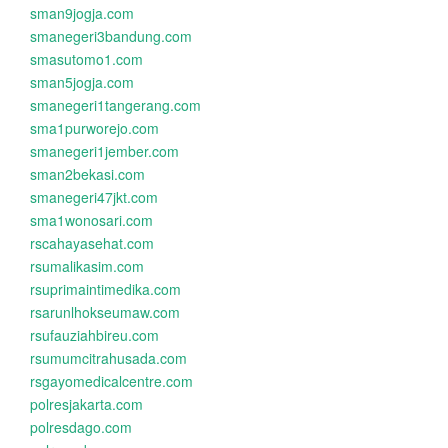
sman9jogja.com
smanegeri3bandung.com
smasutomo1.com
sman5jogja.com
smanegeri1tangerang.com
sma1purworejo.com
smanegeri1jember.com
sman2bekasi.com
smanegeri47jkt.com
sma1wonosari.com
rscahayasehat.com
rsumalikasim.com
rsuprimaintimedika.com
rsarunlhokseumaw.com
rsufauziahbireu.com
rsumumcitrahusada.com
rsgayomedicalcentre.com
polresjakarta.com
polresdago.com