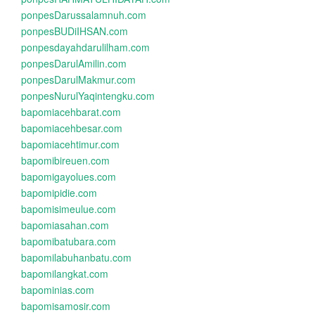
ponpesDarussalamnuh.com
ponpesBUDiIHSAN.com
ponpesdayahdarulilham.com
ponpesDarulAmilin.com
ponpesDarulMakmur.com
ponpesNurulYaqintengku.com
bapomiacehbarat.com
bapomiacehbesar.com
bapomiacehtimur.com
bapomibireuen.com
bapomigayolues.com
bapomipidie.com
bapomisimeulue.com
bapomiasahan.com
bapomibatubara.com
bapomilabuhanbatu.com
bapomilangkat.com
bapominias.com
bapomisamosir.com