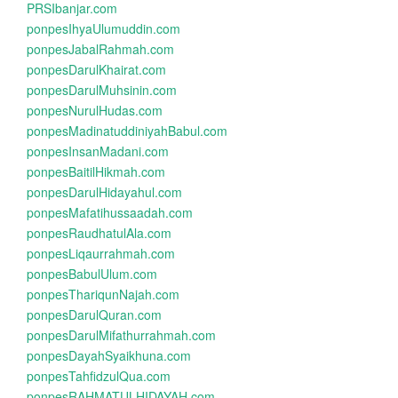
PRSIbanjar.com
ponpesIhyaUlumuddin.com
ponpesJabalRahmah.com
ponpesDarulKhairat.com
ponpesDarulMuhsinin.com
ponpesNurulHudas.com
ponpesMadinatuddiniyahBabul.com
ponpesInsanMadani.com
ponpesBaitilHikmah.com
ponpesDarulHidayahul.com
ponpesMafatihussaadah.com
ponpesRaudhatulAla.com
ponpesLiqaurrahmah.com
ponpesBabulUlum.com
ponpesThariqunNajah.com
ponpesDarulQuran.com
ponpesDarulMifathurrahmah.com
ponpesDayahSyaikhuna.com
ponpesTahfidzulQua.com
ponpesRAHMATULHIDAYAH.com