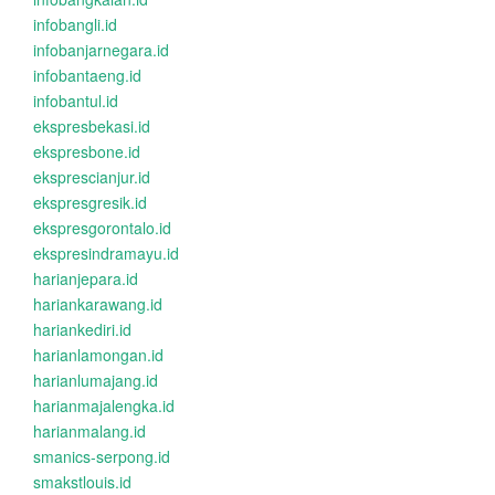
infobangli.id
infobanjarnegara.id
infobantaeng.id
infobantul.id
ekspresbekasi.id
ekspresbone.id
eksprescianjur.id
ekspresgresik.id
ekspresgorontalo.id
ekspresindramayu.id
harianjepara.id
hariankarawang.id
hariankediri.id
harianlamongan.id
harianlumajang.id
harianmajalengka.id
harianmalang.id
smanics-serpong.id
smakstlouis.id