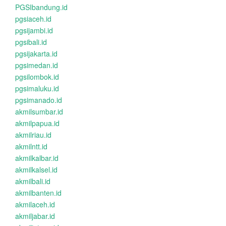
PGSIbandung.id
pgsiaceh.id
pgsijambi.id
pgsibali.id
pgsijakarta.id
pgsimedan.id
pgsilombok.id
pgsimaluku.id
pgsimanado.id
akmilsumbar.id
akmilpapua.id
akmilriau.id
akmilntt.id
akmilkalbar.id
akmilkalsel.id
akmilbali.id
akmilbanten.id
akmilaceh.id
akmiljabar.id