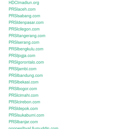
HDCImadiun.org
PRSIaceh.com
PRSIsabang.com
PRSIdenpasar.com
PRSIcilegon.com
PRSItangerang.com
PRSIserang.com
PRSIbengkulu.com
PRSIjogja.com
PRSIgorontalo.com
PRSIjambi.com
PRSIbandung.com
PRSIbekasi.com
PRSIbogor.com
PRSIcimahi.com
PRSIcirebon.com
PRSIdepok.com
PRSIsukabumi.com
PRSIbanjar.com
ponpesIhyaUlumuddin.com