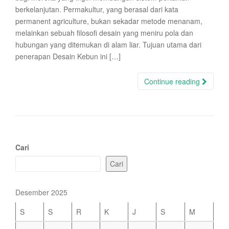
berkelanjutan. Permakultur, yang berasal dari kata
permanent agriculture, bukan sekadar metode menanam,
melainkan sebuah filosofi desain yang meniru pola dan
hubungan yang ditemukan di alam liar. Tujuan utama dari
penerapan Desain Kebun ini […]
Continue reading
Cari
Cari
Desember 2025
S
S
R
K
J
S
M