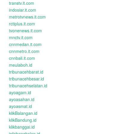
transtv.it.com
indosiar.it.com
metrotvnews.it.com
rctiplus.it.com
tvonenews.it.com
mnctv.it.com
cnnmedan.it.com
cnnmetro.it.com
cnnbali.it.com
meulaboh.id
tribunacehbarat.id
tribunacehbesar.id
tribunacehselatan.id
ayoagam.id
ayoasahan.id
ayoasmat.id
klikBalangan.id
klikBandung.id
klikbanggai.id
infobangkalan.id