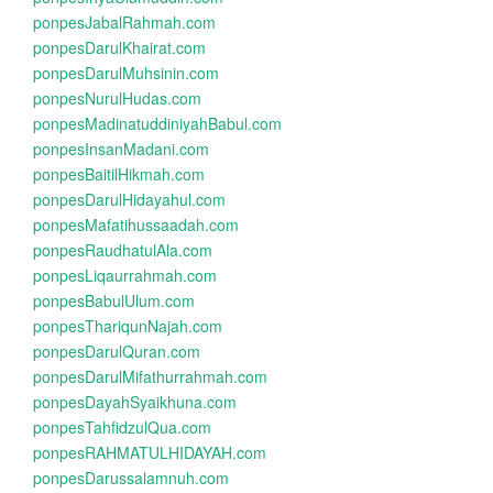
ponpesJabalRahmah.com
ponpesDarulKhairat.com
ponpesDarulMuhsinin.com
ponpesNurulHudas.com
ponpesMadinatuddiniyahBabul.com
ponpesInsanMadani.com
ponpesBaitilHikmah.com
ponpesDarulHidayahul.com
ponpesMafatihussaadah.com
ponpesRaudhatulAla.com
ponpesLiqaurrahmah.com
ponpesBabulUlum.com
ponpesThariqunNajah.com
ponpesDarulQuran.com
ponpesDarulMifathurrahmah.com
ponpesDayahSyaikhuna.com
ponpesTahfidzulQua.com
ponpesRAHMATULHIDAYAH.com
ponpesDarussalamnuh.com