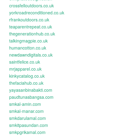
crossfelloutdoors.co.uk
yorkroadreconditioned.co.uk
rfrankoutdoors.co.uk
teaparentrepeat.co.uk
thegenerationhub.co.uk
talkingmagpie.co.uk
humancotton.co.uk
newdawndigitals.co.uk
saintfelice.co.uk
mrjapparel.co.uk
kinkycatalog.co.uk
thefaciahub.co.uk
yayasanbinabakti.com
paudtunasbangsa.com
smkal-amin.com
smkal-manar.com
smkdarulamal.com
smkitpasundan.com
smkpgrikamal.com