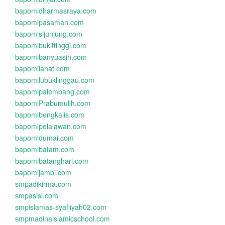
bapomidharmasraya.com
bapomipasaman.com
bapomisijunjung.com
bapomibukittinggi.com
bapomibanyuasin.com
bapomilahat.com
bapomilubuklinggau.com
bapomipalembang.com
bapomiPrabumulih.com
bapomibengkalis.com
bapomipelalawan.com
bapomidumai.com
bapomibatam.com
bapomibatanghari.com
bapomijambi.com
smpadikirma.com
smpasisi.com
smpislamas-syafiiyah02.com
smpmadinaislamicschool.com