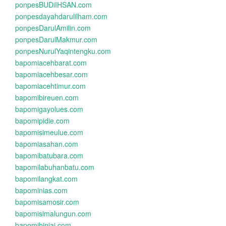
ponpesBUDiIHSAN.com
ponpesdayahdarulilham.com
ponpesDarulAmilin.com
ponpesDarulMakmur.com
ponpesNurulYaqintengku.com
bapomiacehbarat.com
bapomiacehbesar.com
bapomiacehtimur.com
bapomibireuen.com
bapomigayolues.com
bapomipidie.com
bapomisimeulue.com
bapomiasahan.com
bapomibatubara.com
bapomilabuhanbatu.com
bapomilangkat.com
bapominias.com
bapomisamosir.com
bapomisimalungun.com
bapomibinjai.com