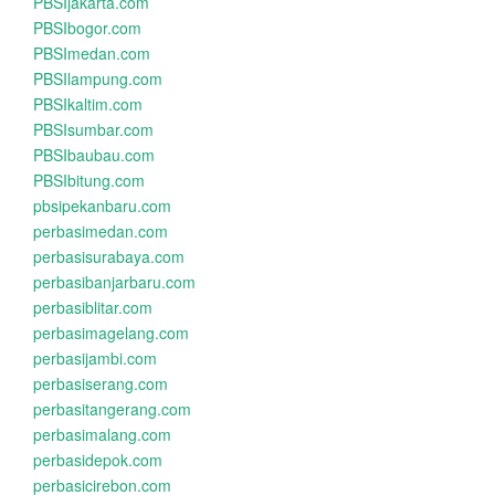
PBSIjakarta.com
PBSIbogor.com
PBSImedan.com
PBSIlampung.com
PBSIkaltim.com
PBSIsumbar.com
PBSIbaubau.com
PBSIbitung.com
pbsipekanbaru.com
perbasimedan.com
perbasisurabaya.com
perbasibanjarbaru.com
perbasiblitar.com
perbasimagelang.com
perbasijambi.com
perbasiserang.com
perbasitangerang.com
perbasimalang.com
perbasidepok.com
perbasicirebon.com