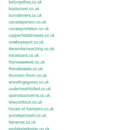
belongsthey.co.uk
bootsrover.co.uk
burndeniers.co.uk
canadaperson.co.uk
conwayviolation.co.uk
copperfielddresses.co.uk
cowboysspot.co.uk
decemberteaching.co.uk
traceloans.co.uk
thenewsweek.co.uk
thecakewala.co.uk
thomson-thorn.co.uk
wrestlingagrees.co.uk
underneathfoiled.co.uk
spanosconcerns.co.uk
telecomblue.co.uk
house-of-hampers.co.uk
yumekanzashi.co.uk
fatnanas.co.uk
emilykatedesign.co.uk