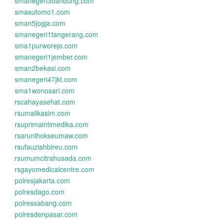
smanegeri3bandung.com
smasutomo1.com
sman5jogja.com
smanegeri1tangerang.com
sma1purworejo.com
smanegeri1jember.com
sman2bekasi.com
smanegeri47jkt.com
sma1wonosari.com
rscahayasehat.com
rsumalikasim.com
rsuprimaintimedika.com
rsarunlhokseumaw.com
rsufauziahbireu.com
rsumumcitrahusada.com
rsgayomedicalcentre.com
polresjakarta.com
polresdago.com
polressabang.com
polresdenpasar.com