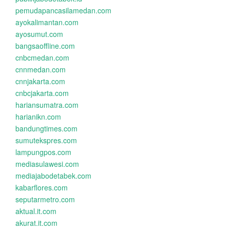
pemudapancasilamedan.com
ayokalimantan.com
ayosumut.com
bangsaoffline.com
cnbcmedan.com
cnnmedan.com
cnnjakarta.com
cnbcjakarta.com
hariansumatra.com
harianikn.com
bandungtimes.com
sumutekspres.com
lampungpos.com
mediasulawesi.com
mediajabodetabek.com
kabarflores.com
seputarmetro.com
aktual.it.com
akurat.it.com