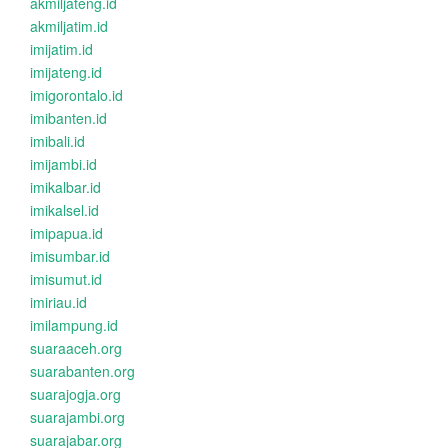
akmiljateng.id
akmiljatim.id
imijatim.id
imijateng.id
imigorontalo.id
imibanten.id
imibali.id
imijambi.id
imikalbar.id
imikalsel.id
imipapua.id
imisumbar.id
imisumut.id
imiriau.id
imilampung.id
suaraaceh.org
suarabanten.org
suarajogja.org
suarajambi.org
suarajabar.org