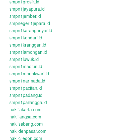
smpn1gresik.id
smpn1jayapura.id
smpn1jember.id
smpnegeri1jepara.id
smpn1karanganyar.id
smpn1kendari.id
smpn1kranggan.id
smpn1lamongan.id
smpn1luwuk.id
smpn1madiun.id
smpn1manokwari.id
smpn1narmada.id
smpn1pacitan.id
smpn1padang.id
smpn1pailangga.id
haklijakarta.com
haklilangsa.com
haklisabang.com
haklidenpasar.com
haklicilegon.com