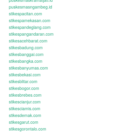
puskesmaskramatjati.id
puskesmasngambeg.id
stikespacitan.com
stikespamekasan.com
stikespandeglang.com
stikespangandaran.com
stikesacehbarat.com
stikesbadung.com
stikesbanggai.com
stikesbangka.com
stikesbanyumas.com
stikesbekasi.com
stikesblitar.com
stikesbogor.com
stikesbrebes.com
stikescianjur.com
stikesciamis.com
stikesdemak.com
stikesgarut.com
stikesgorontalo.com