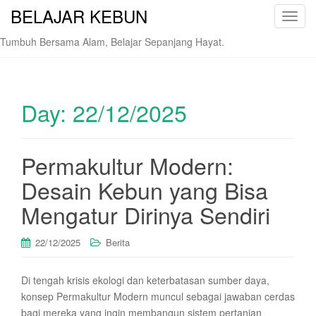
BELAJAR KEBUN
T
o
Tumbuh Bersama Alam, Belajar Sepanjang Hayat.
g
g
l
e
Day:
22/12/2025
n
a
v
Permakultur Modern:
i
Desain Kebun yang Bisa
g
a
Mengatur Dirinya Sendiri
t
i
22/12/2025
Berita
o
n
Di tengah krisis ekologi dan keterbatasan sumber daya,
konsep Permakultur Modern muncul sebagai jawaban cerdas
bagi mereka yang ingin membangun sistem pertanian