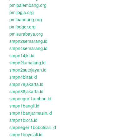
pmipalembang.org
pmijogja.org
pmibandung.org
pmibogor.org
pmisurabaya.org
smpn2semarang.id
smpn4semarang.id
smpn14jkt.id
smpn2lumajang.id
smpn2sutojayan.id
smpn4blitar.id
smpn78jakarta.id
smpn88jakarta.id
smpnegeri1ambon.id
smpn1bangil.id
smpn1banjarmasin.id
smpn1biora.id
smpnegeri1bobotsari.id
smpn1boyolali.id