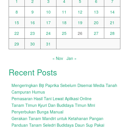
1
2
3
4
5
6
7
8
9
10
11
12
13
14
15
16
17
18
19
20
21
22
23
24
25
26
27
28
29
30
31
« Nov
Jan »
Recent Posts
Mengeringkan Biji Paprika Sebelum Disemai Media Tanah
Campuran Humus
Pemasaran Hasil Tani Lewat Aplikasi Online
Tanam Timun Kyuri Dan Budidaya Timun Mini
Penyerbukan Bunga Manual
Gerakan Tanam Mandiri untuk Ketahanan Pangan
Panduan Tanam Seledri Budidaya Daun Sup Pakai