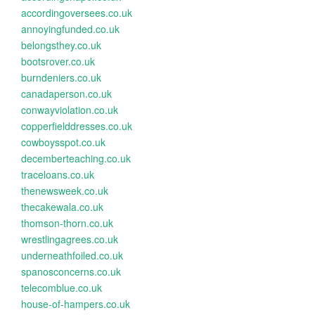
accordingoversees.co.uk
annoyingfunded.co.uk
belongsthey.co.uk
bootsrover.co.uk
burndeniers.co.uk
canadaperson.co.uk
conwayviolation.co.uk
copperfielddresses.co.uk
cowboysspot.co.uk
decemberteaching.co.uk
traceloans.co.uk
thenewsweek.co.uk
thecakewala.co.uk
thomson-thorn.co.uk
wrestlingagrees.co.uk
underneathfoiled.co.uk
spanosconcerns.co.uk
telecomblue.co.uk
house-of-hampers.co.uk