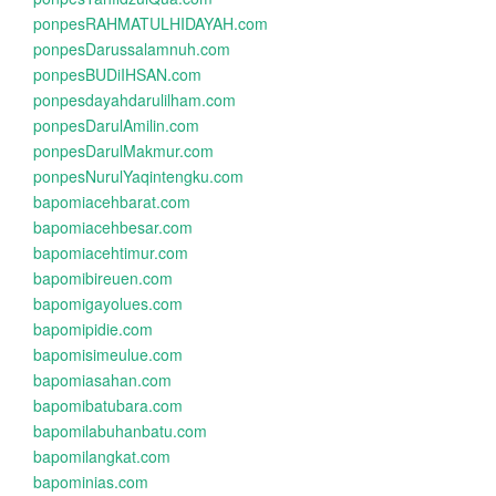
ponpesRAHMATULHIDAYAH.com
ponpesDarussalamnuh.com
ponpesBUDiIHSAN.com
ponpesdayahdarulilham.com
ponpesDarulAmilin.com
ponpesDarulMakmur.com
ponpesNurulYaqintengku.com
bapomiacehbarat.com
bapomiacehbesar.com
bapomiacehtimur.com
bapomibireuen.com
bapomigayolues.com
bapomipidie.com
bapomisimeulue.com
bapomiasahan.com
bapomibatubara.com
bapomilabuhanbatu.com
bapomilangkat.com
bapominias.com