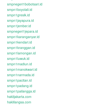
smpnegeri1bobotsari.id
smpn1boyolali.id
smpn1gresik.id
smpn1jayapura.id
smpn1jember.id
smpnegeri1jepara.id
smpn1karanganyar.id
smpn1kendari.id
smpn1kranggan.id
smpn1lamongan.id
smpn1luwuk.id
smpn1madiun.id
smpn1manokwari.id
smpn1narmada.id
smpn1pacitan.id
smpn1padang.id
smpn1pailangga.id
haklijakarta.com
haklilangsa.com