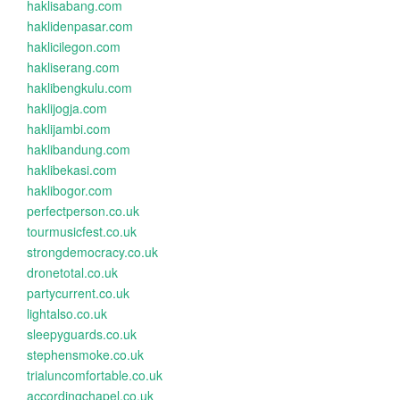
haklisabang.com
haklidenpasar.com
haklicilegon.com
hakliserang.com
haklibengkulu.com
haklijogja.com
haklijambi.com
haklibandung.com
haklibekasi.com
haklibogor.com
perfectperson.co.uk
tourmusicfest.co.uk
strongdemocracy.co.uk
dronetotal.co.uk
partycurrent.co.uk
lightalso.co.uk
sleepyguards.co.uk
stephensmoke.co.uk
trialuncomfortable.co.uk
accordingchapel.co.uk