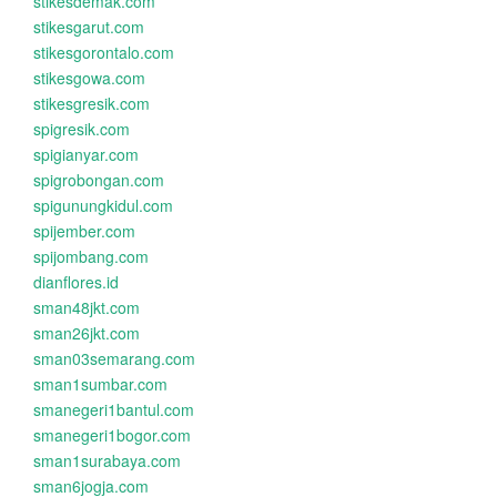
stikesdemak.com
stikesgarut.com
stikesgorontalo.com
stikesgowa.com
stikesgresik.com
spigresik.com
spigianyar.com
spigrobongan.com
spigunungkidul.com
spijember.com
spijombang.com
dianflores.id
sman48jkt.com
sman26jkt.com
sman03semarang.com
sman1sumbar.com
smanegeri1bantul.com
smanegeri1bogor.com
sman1surabaya.com
sman6jogja.com