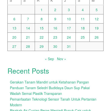
S
S
R
K
J
S
M
1
2
3
4
5
6
7
8
9
10
11
12
13
14
15
16
17
18
19
20
21
22
23
24
25
26
27
28
29
30
31
« Sep
Nov »
Recent Posts
Gerakan Tanam Mandiri untuk Ketahanan Pangan
Panduan Tanam Seledri Budidaya Daun Sup Pakai
Wadah Semai Plastik Transparan
Pemanfaatan Teknologi Sensor Tanah Untuk Pertanian
Modern
Bisakah Air Cucian Beras Menjadi Pupuk Cair untuk