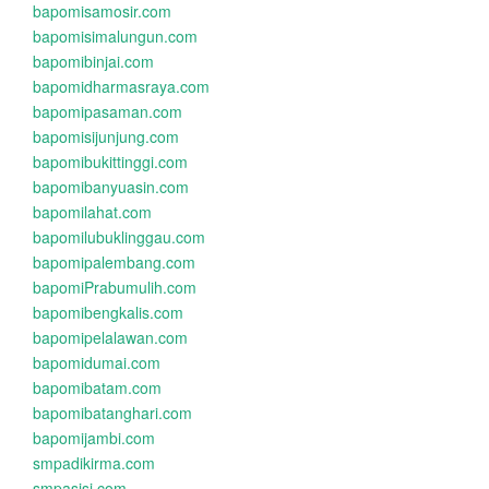
bapomisamosir.com
bapomisimalungun.com
bapomibinjai.com
bapomidharmasraya.com
bapomipasaman.com
bapomisijunjung.com
bapomibukittinggi.com
bapomibanyuasin.com
bapomilahat.com
bapomilubuklinggau.com
bapomipalembang.com
bapomiPrabumulih.com
bapomibengkalis.com
bapomipelalawan.com
bapomidumai.com
bapomibatam.com
bapomibatanghari.com
bapomijambi.com
smpadikirma.com
smpasisi.com