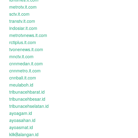
metrotv.it.com
sctv.it.com
transtv.it.com
indosiar.it.com
metrotvnews.it.com
rctiplus.it.com
tvonenews.it.com
mnctv.it.com
cnnmedan.it.com
cnnmetro.it.com
cnnbali.it.com
meulaboh.id
tribunacehbarat.id
tribunacehbesar.id
tribunacehselatan.id
ayoagam.id
ayoasahan.id
ayoasmat.id
klikBalangan.id