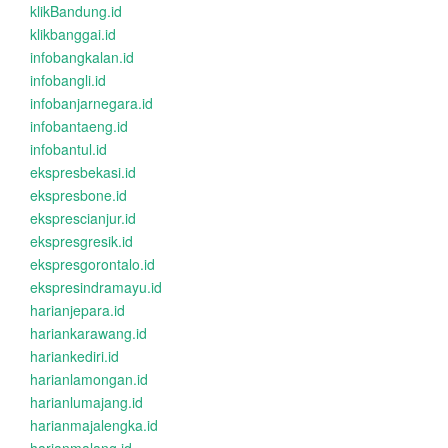
klikBandung.id
klikbanggai.id
infobangkalan.id
infobangli.id
infobanjarnegara.id
infobantaeng.id
infobantul.id
ekspresbekasi.id
ekspresbone.id
eksprescianjur.id
ekspresgresik.id
ekspresgorontalo.id
ekspresindramayu.id
harianjepara.id
hariankarawang.id
hariankediri.id
harianlamongan.id
harianlumajang.id
harianmajalengka.id