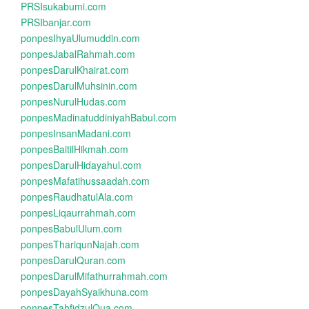
PRSIsukabumi.com
PRSIbanjar.com
ponpesIhyaUlumuddin.com
ponpesJabalRahmah.com
ponpesDarulKhairat.com
ponpesDarulMuhsinin.com
ponpesNurulHudas.com
ponpesMadinatuddiniyahBabul.com
ponpesInsanMadani.com
ponpesBaitilHikmah.com
ponpesDarulHidayahul.com
ponpesMafatihussaadah.com
ponpesRaudhatulAla.com
ponpesLiqaurrahmah.com
ponpesBabulUlum.com
ponpesThariqunNajah.com
ponpesDarulQuran.com
ponpesDarulMifathurrahmah.com
ponpesDayahSyaikhuna.com
ponpesTahfidzulQua.com