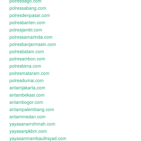
polresdago.com
polressabang.com
polresdenpasar.com
polresbanten.com
polresjambi.com
polressamarinda.com
polresbanjarmasin.com
polresbatam.com
polresambon.com
polresbima.com
polresmataram.com
polresdumai.com
antamjakarta.com
antambekasi.com
antambogor.com
antampalembang.com
antammedan.com
yayasanarrohmah.com
yayasanpkbm.com
yayasanmambaulirsyad.com