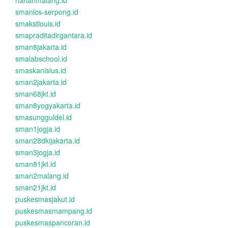
harianmalang.id
smanics-serpong.id
smakstlouis.id
smapraditadirgantara.id
sman8jakarta.id
smalabschool.id
smaskanisius.id
sman2jakarta.id
sman68jkt.id
sman8yogyakarta.id
smasungguldel.id
sman1jogja.id
sman28dkijakarta.id
sman3jogja.id
sman81jkt.id
sman2malang.id
sman21jkt.id
puskesmasjakut.id
puskesmasmampang.id
puskesmaspancoran.id