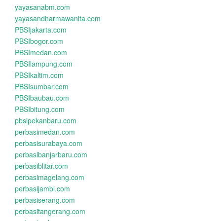
yayasanabm.com
yayasandharmawanita.com
PBSIjakarta.com
PBSIbogor.com
PBSImedan.com
PBSIlampung.com
PBSIkaltim.com
PBSIsumbar.com
PBSIbaubau.com
PBSIbitung.com
pbsipekanbaru.com
perbasimedan.com
perbasisurabaya.com
perbasibanjarbaru.com
perbasiblitar.com
perbasimagelang.com
perbasijambi.com
perbasiserang.com
perbasitangerang.com