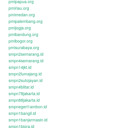
pmipapua.org
pmiriau.org
pmimedan.org
pmipalembang.org
pmijogja.org
pmibandung.org
pmibogor.org
pmisurabaya.org
smpn2semarang.id
smpn4semarang.id
smpn14jkt.id
smpn2lumajang.id
smpn2sutojayan.id
smpn4blitar.id
smpn78jakarta.id
smpn88jakarta.id
smpnegeri1ambon.id
smpn1bangil.id
smpn1banjarmasin.id
smpn1biora.id