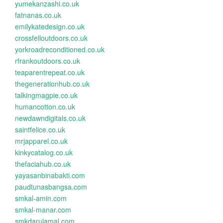
yumekanzashi.co.uk
fatnanas.co.uk
emilykatedesign.co.uk
crossfelloutdoors.co.uk
yorkroadreconditioned.co.uk
rfrankoutdoors.co.uk
teaparentrepeat.co.uk
thegenerationhub.co.uk
talkingmagpie.co.uk
humancotton.co.uk
newdawndigitals.co.uk
saintfelice.co.uk
mrjapparel.co.uk
kinkycatalog.co.uk
thefaciahub.co.uk
yayasanbinabakti.com
paudtunasbangsa.com
smkal-amin.com
smkal-manar.com
smkdarulamal.com