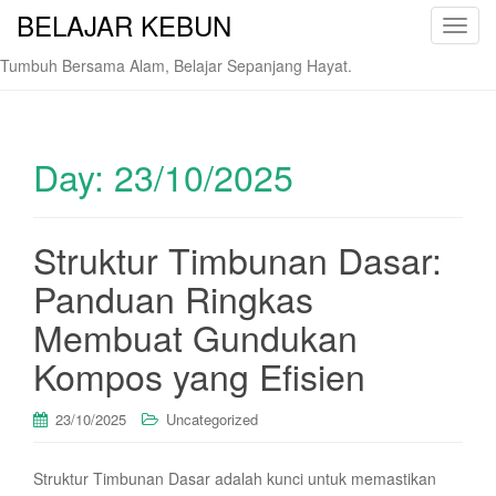
BELAJAR KEBUN
T
o
Tumbuh Bersama Alam, Belajar Sepanjang Hayat.
g
g
l
e
Day:
23/10/2025
n
a
v
Struktur Timbunan Dasar:
i
Panduan Ringkas
g
a
Membuat Gundukan
t
i
Kompos yang Efisien
o
n
23/10/2025
Uncategorized
Struktur Timbunan Dasar adalah kunci untuk memastikan