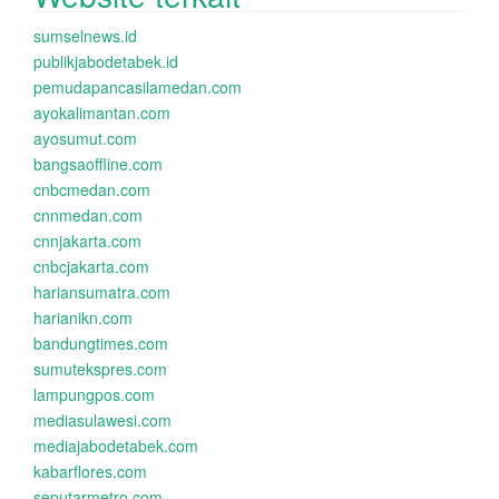
sumselnews.id
publikjabodetabek.id
pemudapancasilamedan.com
ayokalimantan.com
ayosumut.com
bangsaoffline.com
cnbcmedan.com
cnnmedan.com
cnnjakarta.com
cnbcjakarta.com
hariansumatra.com
harianikn.com
bandungtimes.com
sumutekspres.com
lampungpos.com
mediasulawesi.com
mediajabodetabek.com
kabarflores.com
seputarmetro.com