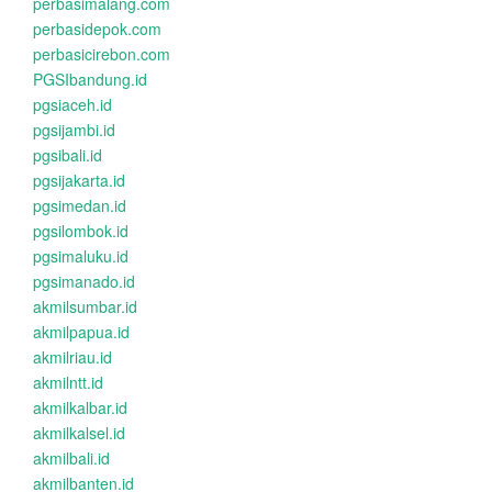
perbasimalang.com
perbasidepok.com
perbasicirebon.com
PGSIbandung.id
pgsiaceh.id
pgsijambi.id
pgsibali.id
pgsijakarta.id
pgsimedan.id
pgsilombok.id
pgsimaluku.id
pgsimanado.id
akmilsumbar.id
akmilpapua.id
akmilriau.id
akmilntt.id
akmilkalbar.id
akmilkalsel.id
akmilbali.id
akmilbanten.id