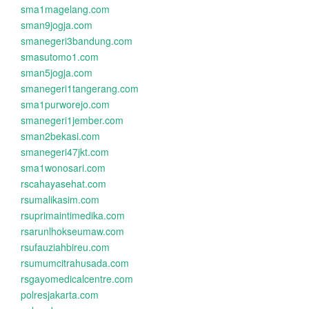
sma1magelang.com
sman9jogja.com
smanegeri3bandung.com
smasutomo1.com
sman5jogja.com
smanegeri1tangerang.com
sma1purworejo.com
smanegeri1jember.com
sman2bekasi.com
smanegeri47jkt.com
sma1wonosari.com
rscahayasehat.com
rsumalikasim.com
rsuprimaintimedika.com
rsarunlhokseumaw.com
rsufauziahbireu.com
rsumumcitrahusada.com
rsgayomedicalcentre.com
polresjakarta.com