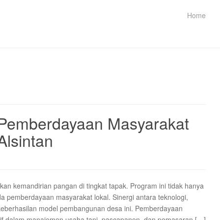
Home
 Pemberdayaan Masyarakat
lsintan
n kemandirian pangan di tingkat tapak. Program ini tidak hanya
da pemberdayaan masyarakat lokal. Sinergi antara teknologi,
 keberhasilan model pembangunan desa ini. Pemberdayaan
nsif dalam manajemen usaha tani, pascapanen, dan pemasaran […]