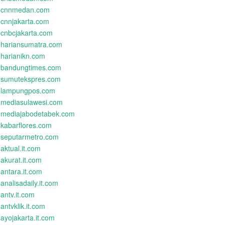
cnnmedan.com
cnnjakarta.com
cnbcjakarta.com
hariansumatra.com
harianikn.com
bandungtimes.com
sumutekspres.com
lampungpos.com
mediasulawesi.com
mediajabodetabek.com
kabarflores.com
seputarmetro.com
aktual.it.com
akurat.it.com
antara.it.com
analisadaily.it.com
antv.it.com
antvklik.it.com
ayojakarta.it.com