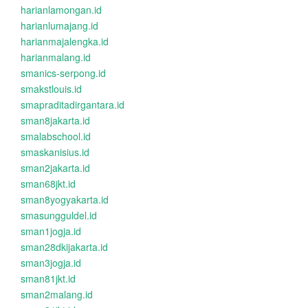
harianlamongan.id
harianlumajang.id
harianmajalengka.id
harianmalang.id
smanics-serpong.id
smakstlouis.id
smapraditadirgantara.id
sman8jakarta.id
smalabschool.id
smaskanisius.id
sman2jakarta.id
sman68jkt.id
sman8yogyakarta.id
smasungguldel.id
sman1jogja.id
sman28dkijakarta.id
sman3jogja.id
sman81jkt.id
sman2malang.id