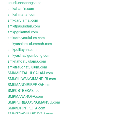
paudtunasbangsa.com
smkal-amin.com
smkal-manar.com
smkdarulamal.com
smkitpasundan.com
smkpgrikamal.com
smktarbiyatululum.com
smkyasalam-elummah.com
smkpelitaynh.com
smkyasinacigombong.com
smknahdatululama.com
smkitraudhatululum.com
SMKMIFTAHULSALAM.com
SMKSILIWANGIMANDIRI.com
SMKMANDIRIBERKAH.com
SMKCBTBEKASI.com
SMKMANAROFA.com
SMKPGRIBOJONGMANGU.com
SMKKORPRIKOTA.com
SMKITDARULHIDAYAH.com