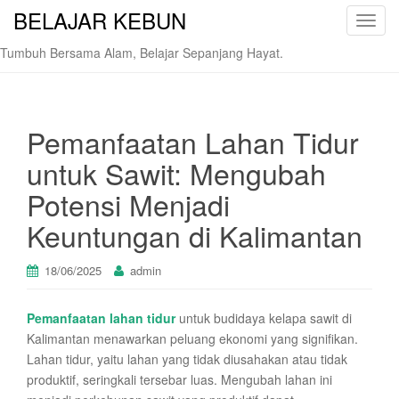
BELAJAR KEBUN
T
o
Tumbuh Bersama Alam, Belajar Sepanjang Hayat.
g
g
l
e
Pemanfaatan Lahan Tidur
n
untuk Sawit: Mengubah
a
v
Potensi Menjadi
i
Keuntungan di Kalimantan
g
a
t
18/06/2025
admin
i
o
Pemanfaatan lahan tidur
untuk budidaya kelapa sawit di
n
Kalimantan menawarkan peluang ekonomi yang signifikan.
Lahan tidur, yaitu lahan yang tidak diusahakan atau tidak
produktif, seringkali tersebar luas. Mengubah lahan ini