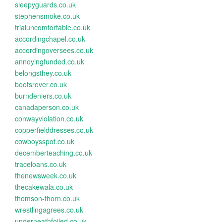
sleepyguards.co.uk
stephensmoke.co.uk
trialuncomfortable.co.uk
accordingchapel.co.uk
accordingoversees.co.uk
annoyingfunded.co.uk
belongsthey.co.uk
bootsrover.co.uk
burndeniers.co.uk
canadaperson.co.uk
conwayviolation.co.uk
copperfielddresses.co.uk
cowboysspot.co.uk
decemberteaching.co.uk
traceloans.co.uk
thenewsweek.co.uk
thecakewala.co.uk
thomson-thorn.co.uk
wrestlingagrees.co.uk
underneathfoiled.co.uk