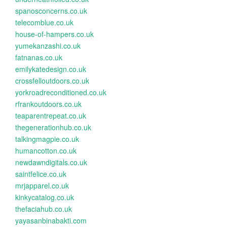
spanosconcerns.co.uk
telecomblue.co.uk
house-of-hampers.co.uk
yumekanzashi.co.uk
fatnanas.co.uk
emilykatedesign.co.uk
crossfelloutdoors.co.uk
yorkroadreconditioned.co.uk
rfrankoutdoors.co.uk
teaparentrepeat.co.uk
thegenerationhub.co.uk
talkingmagpie.co.uk
humancotton.co.uk
newdawndigitals.co.uk
saintfelice.co.uk
mrjapparel.co.uk
kinkycatalog.co.uk
thefaciahub.co.uk
yayasanbinabakti.com