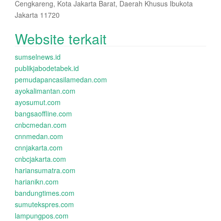
Cengkareng, Kota Jakarta Barat, Daerah Khusus Ibukota
Jakarta 11720
Website terkait
sumselnews.id
publikjabodetabek.id
pemudapancasilamedan.com
ayokalimantan.com
ayosumut.com
bangsaoffline.com
cnbcmedan.com
cnnmedan.com
cnnjakarta.com
cnbcjakarta.com
hariansumatra.com
harianikn.com
bandungtimes.com
sumutekspres.com
lampungpos.com