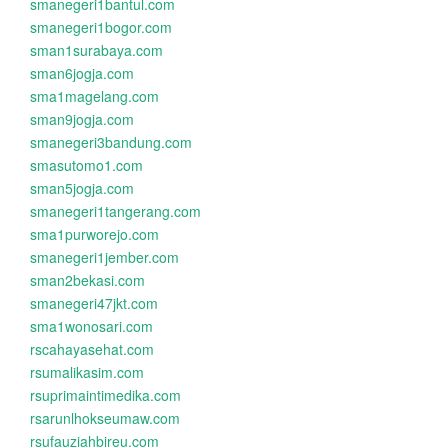
smanegeri1bantul.com
smanegeri1bogor.com
sman1surabaya.com
sman6jogja.com
sma1magelang.com
sman9jogja.com
smanegeri3bandung.com
smasutomo1.com
sman5jogja.com
smanegeri1tangerang.com
sma1purworejo.com
smanegeri1jember.com
sman2bekasi.com
smanegeri47jkt.com
sma1wonosari.com
rscahayasehat.com
rsumalikasim.com
rsuprimaintimedika.com
rsarunlhokseumaw.com
rsufauziahbireu.com