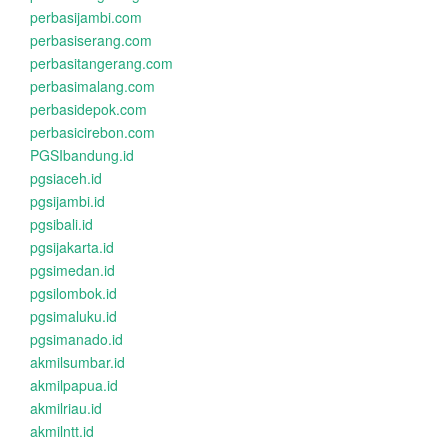
perbasijambi.com
perbasiserang.com
perbasitangerang.com
perbasimalang.com
perbasidepok.com
perbasicirebon.com
PGSIbandung.id
pgsiaceh.id
pgsijambi.id
pgsibali.id
pgsijakarta.id
pgsimedan.id
pgsilombok.id
pgsimaluku.id
pgsimanado.id
akmilsumbar.id
akmilpapua.id
akmilriau.id
akmilntt.id