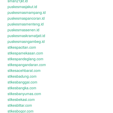
sman21jkt.id
puskesmasjakut.id
puskesmasmampang.id
puskesmaspancoran.id
puskesmasmenteng.id
puskesmassenen.id
puskesmaskramatjati.id
puskesmasngambeg.id
stikespacitan.com
stikespamekasan.com
stikespandeglang.com
stikespangandaran.com
stikesacehbarat.com
stikesbadung.com
stikesbanggai.com
stikesbangka.com
stikesbanyumas.com
stikesbekasi.com
stikesblitar.com
stikesbogor.com