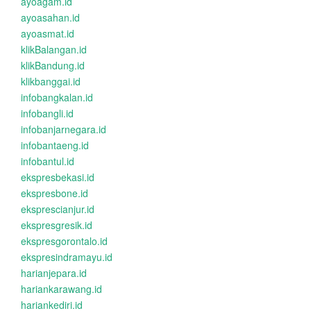
ayoagam.id
ayoasahan.id
ayoasmat.id
klikBalangan.id
klikBandung.id
klikbanggai.id
infobangkalan.id
infobangli.id
infobanjarnegara.id
infobantaeng.id
infobantul.id
ekspresbekasi.id
ekspresbone.id
eksprescianjur.id
ekspresgresik.id
ekspresgorontalo.id
ekspresindramayu.id
harianjepara.id
hariankarawang.id
hariankediri.id