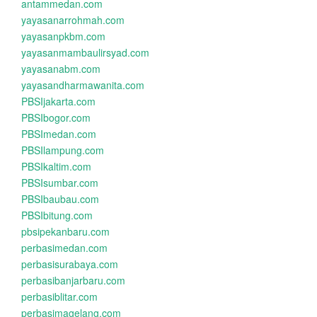
antammedan.com
yayasanarrohmah.com
yayasanpkbm.com
yayasanmambaulirsyad.com
yayasanabm.com
yayasandharmawanita.com
PBSIjakarta.com
PBSIbogor.com
PBSImedan.com
PBSIlampung.com
PBSIkaltim.com
PBSIsumbar.com
PBSIbaubau.com
PBSIbitung.com
pbsipekanbaru.com
perbasimedan.com
perbasisurabaya.com
perbasibanjarbaru.com
perbasiblitar.com
perbasimagelang.com