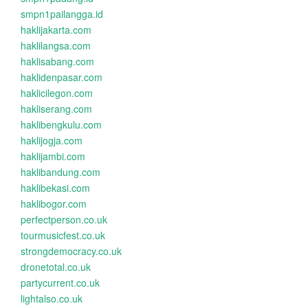
smpn1pailangga.id
haklijakarta.com
haklilangsa.com
haklisabang.com
haklidenpasar.com
haklicilegon.com
hakliserang.com
haklibengkulu.com
haklijogja.com
haklijambi.com
haklibandung.com
haklibekasi.com
haklibogor.com
perfectperson.co.uk
tourmusicfest.co.uk
strongdemocracy.co.uk
dronetotal.co.uk
partycurrent.co.uk
lightalso.co.uk