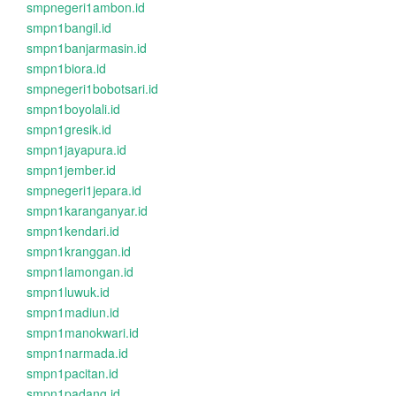
smpnegeri1ambon.id
smpn1bangil.id
smpn1banjarmasin.id
smpn1biora.id
smpnegeri1bobotsari.id
smpn1boyolali.id
smpn1gresik.id
smpn1jayapura.id
smpn1jember.id
smpnegeri1jepara.id
smpn1karanganyar.id
smpn1kendari.id
smpn1kranggan.id
smpn1lamongan.id
smpn1luwuk.id
smpn1madiun.id
smpn1manokwari.id
smpn1narmada.id
smpn1pacitan.id
smpn1padang.id