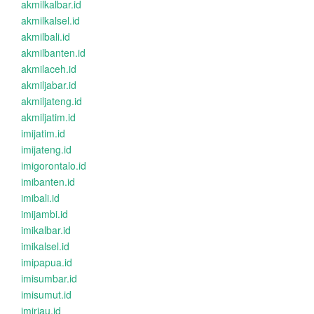
akmilkalbar.id
akmilkalsel.id
akmilbali.id
akmilbanten.id
akmilaceh.id
akmiljabar.id
akmiljateng.id
akmiljatim.id
imijatim.id
imijateng.id
imigorontalo.id
imibanten.id
imibali.id
imijambi.id
imikalbar.id
imikalsel.id
imipapua.id
imisumbar.id
imisumut.id
imiriau.id