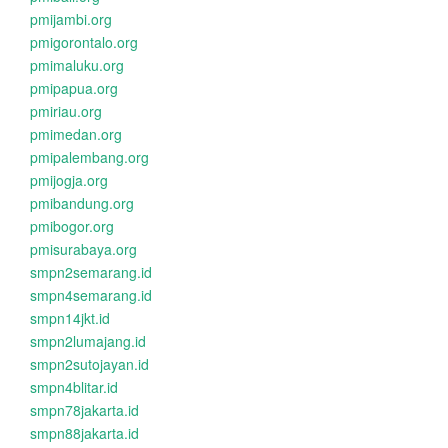
pmijambi.org
pmigorontalo.org
pmimaluku.org
pmipapua.org
pmiriau.org
pmimedan.org
pmipalembang.org
pmijogja.org
pmibandung.org
pmibogor.org
pmisurabaya.org
smpn2semarang.id
smpn4semarang.id
smpn14jkt.id
smpn2lumajang.id
smpn2sutojayan.id
smpn4blitar.id
smpn78jakarta.id
smpn88jakarta.id