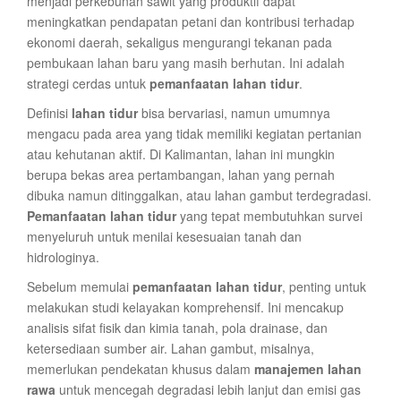
menjadi perkebunan sawit yang produktif dapat
meningkatkan pendapatan petani dan kontribusi terhadap
ekonomi daerah, sekaligus mengurangi tekanan pada
pembukaan lahan baru yang masih berhutan. Ini adalah
strategi cerdas untuk
pemanfaatan lahan tidur
.
Definisi
lahan tidur
bisa bervariasi, namun umumnya
mengacu pada area yang tidak memiliki kegiatan pertanian
atau kehutanan aktif. Di Kalimantan, lahan ini mungkin
berupa bekas area pertambangan, lahan yang pernah
dibuka namun ditinggalkan, atau lahan gambut terdegradasi.
Pemanfaatan lahan tidur
yang tepat membutuhkan survei
menyeluruh untuk menilai kesesuaian tanah dan
hidrologinya.
Sebelum memulai
pemanfaatan lahan tidur
, penting untuk
melakukan studi kelayakan komprehensif. Ini mencakup
analisis sifat fisik dan kimia tanah, pola drainase, dan
ketersediaan sumber air. Lahan gambut, misalnya,
memerlukan pendekatan khusus dalam
manajemen lahan
rawa
untuk mencegah degradasi lebih lanjut dan emisi gas