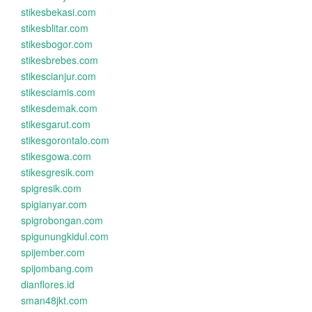
stikesbekasi.com
stikesblitar.com
stikesbogor.com
stikesbrebes.com
stikescianjur.com
stikesciamis.com
stikesdemak.com
stikesgarut.com
stikesgorontalo.com
stikesgowa.com
stikesgresik.com
spigresik.com
spigianyar.com
spigrobongan.com
spigunungkidul.com
spijember.com
spijombang.com
dianflores.id
sman48jkt.com