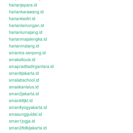
harianjepara.id
hariankarawang.id
hariankediri.id
harianlamongan.id
harianlumajang.id
harianmajalengka.id
harianmalang.id
smanics-serpong.id
smakstlouis.id
smapraditadirgantara.id
sman8jakarta.id
smalabschool.id
smaskanisius.id
sman2jakarta.id
sman68jkt.id
sman8yogyakarta.id
smasungguldel.id
sman1jogja.id
sman28dkijakarta.id