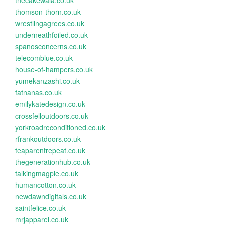
thecakewala.co.uk
thomson-thorn.co.uk
wrestlingagrees.co.uk
underneathfoiled.co.uk
spanosconcerns.co.uk
telecomblue.co.uk
house-of-hampers.co.uk
yumekanzashi.co.uk
fatnanas.co.uk
emilykatedesign.co.uk
crossfelloutdoors.co.uk
yorkroadreconditioned.co.uk
rfrankoutdoors.co.uk
teaparentrepeat.co.uk
thegenerationhub.co.uk
talkingmagpie.co.uk
humancotton.co.uk
newdawndigitals.co.uk
saintfelice.co.uk
mrjapparel.co.uk