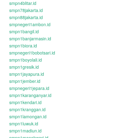
smpn4blitar.id
smpn78jakarta.id
smpn88jakarta.id
smpnegeri1ambon.id
smpn1bangil.id
smpn1banjarmasin.id
smpn1biora.id
smpnegeri1bobotsari.id
smpn1boyolali.id
smpn1gresik.id
smpn1jayapura.id
smpn1jember.id
smpnegeri1jepara.id
smpn1karanganyar.id
smpn1kendari.id
smpn1kranggan.id
smpn1lamongan.id
smpn1luwuk.id
smpn1madiun.id
smpn1manokwari.id