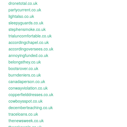
dronetotal.co.uk
partycurrent.co.uk
lightalso.co.uk
sleepyguards.co.uk
stephensmoke.co.uk
trialuncomfortable.co.uk
accordingchapel.co.uk
accordingoversees.co.uk
annoyingfunded.co.uk
belongsthey.co.uk
bootsrover.co.uk
burndeniers.co.uk
canadaperson.co.uk
conwayviolation.co.uk
copperfielddresses.co.uk
cowboysspot.co.uk
decemberteaching.co.uk
traceloans.co.uk
thenewsweek.co.uk