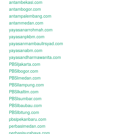
antambekasi.com
antambogor.com
antampalembang.com
antammedan.com
yayasanarrohmah.com
yayasanpkbm.com
yayasanmambaulirsyad.com
yayasanabm.com
yayasandharmawanita.com
PBSIjakarta.com
PBSIbogor.com
PBSImedan.com
PBSIlampung.com
PBSIkaltim.com
PBSIsumbar.com
PBSIbaubau.com
PBSIbitung.com
pbsipekanbaru.com
perbasimedan.com
perbasisurabaya.com