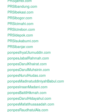
PRSIjambi.com
PRSIbandung.com
PRSIbekasi.com
PRSIbogor.com
PRSIcimahi.com
PRSIcirebon.com
PRSIdepok.com
PRSIsukabumi.com
PRSIbanjar.com
ponpesIhyaUlumuddin.com
ponpesJabalRahmah.com
ponpesDarulKhairat.com
ponpesDarulMuhsinin.com
ponpesNurulHudas.com
ponpesMadinatuddiniyahBabul.com
ponpesInsanMadani.com
ponpesBaitilHikmah.com
ponpesDarulHidayahul.com
ponpesMafatihussaadah.com
ponpesRaudhatulAla.com