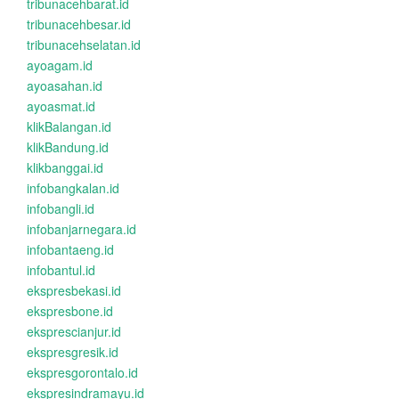
tribunacehbarat.id
tribunacehbesar.id
tribunacehselatan.id
ayoagam.id
ayoasahan.id
ayoasmat.id
klikBalangan.id
klikBandung.id
klikbanggai.id
infobangkalan.id
infobangli.id
infobanjarnegara.id
infobantaeng.id
infobantul.id
ekspresbekasi.id
ekspresbone.id
eksprescianjur.id
ekspresgresik.id
ekspresgorontalo.id
ekspresindramayu.id