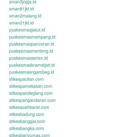
sman3jogja.id
sman81jkt.id
sman2malang.id
sman21jkt.id
puskesmasjakut.id
puskesmasmampang.id
puskesmaspancoran.id
puskesmasmenteng.id
puskesmassenen.id
puskesmaskramatjati.id
puskesmasngambeg.id
stikespacitan.com
stikespamekasan.com
stikespandeglang.com
stikespangandaran.com
stikesacehbarat.com
stikesbadung.com
stikesbanggai.com
stikesbangka.com
stikesbanyumas.com