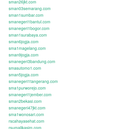
sman26jkt.com
sman03semarang.com
sman1sumbar.com
smanegeri1bantul.com
smanegeri1bogor.com
sman1surabaya.com
sman6jogja.com
sma1magelang.com
sman9jogja.com
smanegeri3bandung.com
smasutomo1.com
sman5jogja.com
smanegeri1tangerang.com
sma1purworejo.com
smanegeri1jember.com
sman2bekasi.com
smanegeri47jkt.com
sma1wonosari.com
rscahayasehat.com
rsumalikasim.com