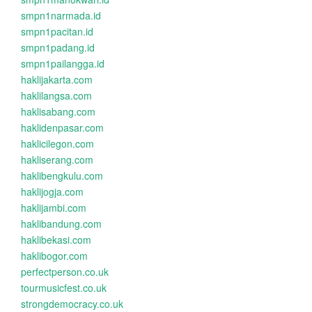
smpn1narmada.id
smpn1pacitan.id
smpn1padang.id
smpn1pailangga.id
haklijakarta.com
haklilangsa.com
haklisabang.com
haklidenpasar.com
haklicilegon.com
hakliserang.com
haklibengkulu.com
haklijogja.com
haklijambi.com
haklibandung.com
haklibekasi.com
haklibogor.com
perfectperson.co.uk
tourmusicfest.co.uk
strongdemocracy.co.uk