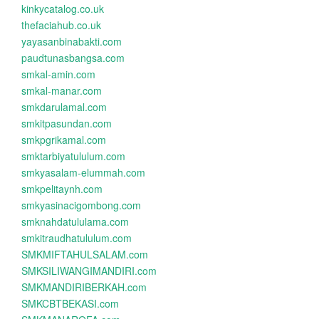
kinkycatalog.co.uk
thefaciahub.co.uk
yayasanbinabakti.com
paudtunasbangsa.com
smkal-amin.com
smkal-manar.com
smkdarulamal.com
smkitpasundan.com
smkpgrikamal.com
smktarbiyatululum.com
smkyasalam-elummah.com
smkpelitaynh.com
smkyasinacigombong.com
smknahdatululama.com
smkitraudhatululum.com
SMKMIFTAHULSALAM.com
SMKSILIWANGIMANDIRI.com
SMKMANDIRIBERKAH.com
SMKCBTBEKASI.com