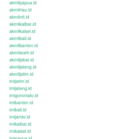
akmilpapua.id
akmilriau.id
akmilntt.id
akmilkalbar.id
akmilkalsel.id
akmilbali.id
akmilbanten.id
akmilaceh.id
akmiljabar.id
akmiljateng.id
akmiljatim.id
imijatim.id
imijateng.id
imigorontalo.id
imibanten.id
imibali.id
imijambi.id
imikalbar.id
imikalsel.id
imipapua.id