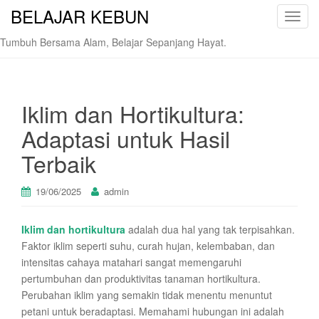
BELAJAR KEBUN
T
o
Tumbuh Bersama Alam, Belajar Sepanjang Hayat.
g
g
l
e
Iklim dan Hortikultura:
n
Adaptasi untuk Hasil
a
v
Terbaik
i
g
19/06/2025
admin
a
t
Iklim dan hortikultura
adalah dua hal yang tak terpisahkan.
i
Faktor iklim seperti suhu, curah hujan, kelembaban, dan
o
intensitas cahaya matahari sangat memengaruhi
n
pertumbuhan dan produktivitas tanaman hortikultura.
Perubahan iklim yang semakin tidak menentu menuntut
petani untuk beradaptasi. Memahami hubungan ini adalah