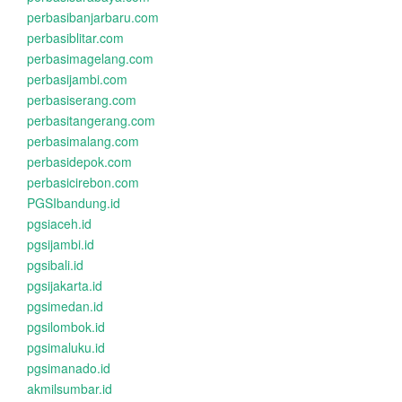
perbasibanjarbaru.com
perbasiblitar.com
perbasimagelang.com
perbasijambi.com
perbasiserang.com
perbasitangerang.com
perbasimalang.com
perbasidepok.com
perbasicirebon.com
PGSIbandung.id
pgsiaceh.id
pgsijambi.id
pgsibali.id
pgsijakarta.id
pgsimedan.id
pgsilombok.id
pgsimaluku.id
pgsimanado.id
akmilsumbar.id