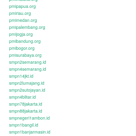
pmipapua.org
pmiriau.org
pmimedan.org
pmipalembang.org
pmijogja.org
pmibandung.org
pmibogor.org
pmisurabaya.org
smpn2semarang.id
smpn4semarang.id
smpn14jkt.id
smpn2lumajang.id
smpn2sutojayan.id
smpn4blitar.id
smpn78jakarta.id
smpn88jakarta.id
smpnegeri1ambon.id
smpn1bangil.id
smpn1banjarmasin.id