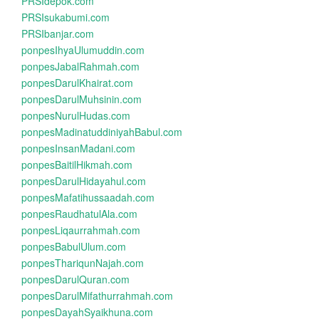
PRSIdepok.com
PRSIsukabumi.com
PRSIbanjar.com
ponpesIhyaUlumuddin.com
ponpesJabalRahmah.com
ponpesDarulKhairat.com
ponpesDarulMuhsinin.com
ponpesNurulHudas.com
ponpesMadinatuddiniyahBabul.com
ponpesInsanMadani.com
ponpesBaitilHikmah.com
ponpesDarulHidayahul.com
ponpesMafatihussaadah.com
ponpesRaudhatulAla.com
ponpesLiqaurrahmah.com
ponpesBabulUlum.com
ponpesThariqunNajah.com
ponpesDarulQuran.com
ponpesDarulMifathurrahmah.com
ponpesDayahSyaikhuna.com