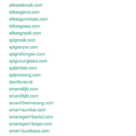
stikesdemak.com
stikesgarut.com
stikesgorontalo.com
stikesgowa.com
stikesgresik.com
spigresik.com
spigianyar.com
spigrobongan.com
spigunungkidul.com
spijember.com
spijombang.com
dianflores.id
sman48jkt.com
sman26jkt.com
sman03semarang.com
sman1sumbar.com
smanegeri1bantul.com
smanegeri1bogor.com
sman1surabaya.com