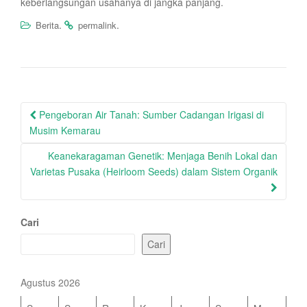
keberlangsungan usahanya di jangka panjang.
.
.
Berita
permalink
Post
Pengeboran Air Tanah: Sumber Cadangan Irigasi di
navigation
Musim Kemarau
Keanekaragaman Genetik: Menjaga Benih Lokal dan
Varietas Pusaka (Heirloom Seeds) dalam Sistem Organik
Cari
Cari
Agustus 2026