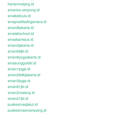
harianmalang.id
smanics-serpong.id
smakstlouis.id
smapraditadirgantara.id
sman8jakarta.id
smalabschool.id
smaskanisius.id
sman2jakarta.id
sman68jkt.id
sman8yogyakarta.id
smasungguldel.id
sman1jogja.id
sman28dkijakarta.id
sman3jogja.id
sman81jkt.id
sman2malang.id
sman21jkt.id
puskesmasjakut.id
puskesmasmampang.id