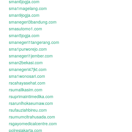
sman6jogja.com
sma1magelang.com
sman9jogja.com
smanegeri3bandung.com
smasutomo1.com
sman5jogja.com
smanegeri1tangerang.com
sma1purworejo.com
smanegeri1jember.com
sman2bekasi.com
smanegeri47jkt.com
sma1wonosari.com
rscahayasehat.com
rsumalikasim.com
rsuprimaintimedika.com
rsarunlhokseumaw.com
rsufauziahbireu.com
rsumumcitrahusada.com
rsgayomedicalcentre.com
polresjakarta.com