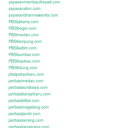
yayasanmambaulirsyad.com
yayasanabm.com
yayasandharmawanita.com
PBSIjakarta.com
PBSIbogor.com
PBSImedan.com
PBSIlampung.com
PBSIkaltim.com
PBSIsumbar.com
PBSIbaubau.com
PBSIbitung.com
pbsipekanbaru.com
perbasimedan.com
perbasisurabaya.com
perbasibanjarbaru.com
perbasiblitar.com
perbasimagelang.com
perbasijambi.com
perbasiserang.com
perbasitangerang.com