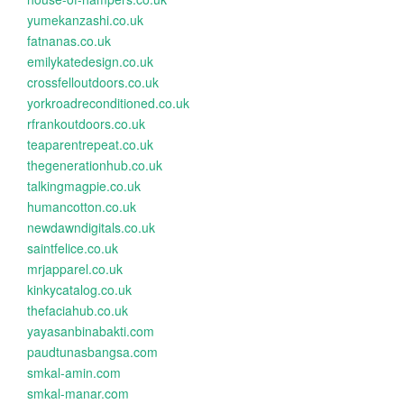
yumekanzashi.co.uk
fatnanas.co.uk
emilykatedesign.co.uk
crossfelloutdoors.co.uk
yorkroadreconditioned.co.uk
rfrankoutdoors.co.uk
teaparentrepeat.co.uk
thegenerationhub.co.uk
talkingmagpie.co.uk
humancotton.co.uk
newdawndigitals.co.uk
saintfelice.co.uk
mrjapparel.co.uk
kinkycatalog.co.uk
thefaciahub.co.uk
yayasanbinabakti.com
paudtunasbangsa.com
smkal-amin.com
smkal-manar.com