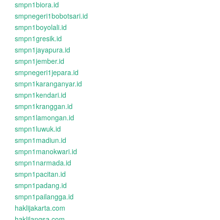
smpn1biora.id
smpnegeri1bobotsari.id
smpn1boyolali.id
smpn1gresik.id
smpn1jayapura.id
smpn1jember.id
smpnegeri1jepara.id
smpn1karanganyar.id
smpn1kendari.id
smpn1kranggan.id
smpn1lamongan.id
smpn1luwuk.id
smpn1madiun.id
smpn1manokwari.id
smpn1narmada.id
smpn1pacitan.id
smpn1padang.id
smpn1pailangga.id
haklijakarta.com
haklilangsa.com