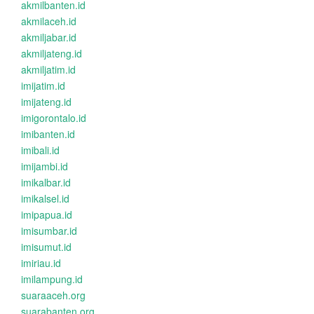
akmilbanten.id
akmilaceh.id
akmiljabar.id
akmiljateng.id
akmiljatim.id
imijatim.id
imijateng.id
imigorontalo.id
imibanten.id
imibali.id
imijambi.id
imikalbar.id
imikalsel.id
imipapua.id
imisumbar.id
imisumut.id
imiriau.id
imilampung.id
suaraaceh.org
suarabanten.org