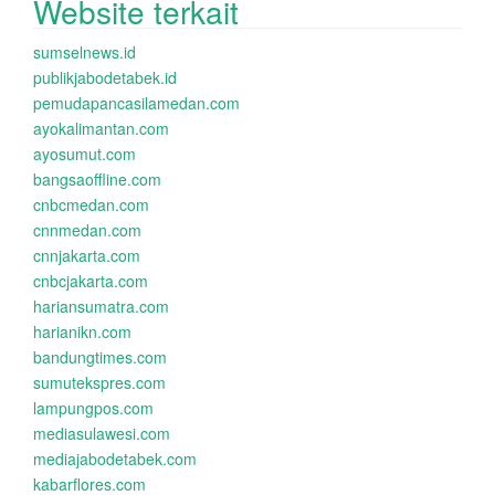
Website terkait
sumselnews.id
publikjabodetabek.id
pemudapancasilamedan.com
ayokalimantan.com
ayosumut.com
bangsaoffline.com
cnbcmedan.com
cnnmedan.com
cnnjakarta.com
cnbcjakarta.com
hariansumatra.com
harianikn.com
bandungtimes.com
sumutekspres.com
lampungpos.com
mediasulawesi.com
mediajabodetabek.com
kabarflores.com