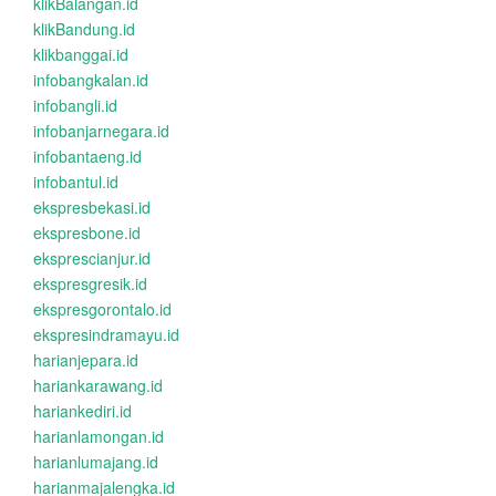
klikBalangan.id
klikBandung.id
klikbanggai.id
infobangkalan.id
infobangli.id
infobanjarnegara.id
infobantaeng.id
infobantul.id
ekspresbekasi.id
ekspresbone.id
eksprescianjur.id
ekspresgresik.id
ekspresgorontalo.id
ekspresindramayu.id
harianjepara.id
hariankarawang.id
hariankediri.id
harianlamongan.id
harianlumajang.id
harianmajalengka.id