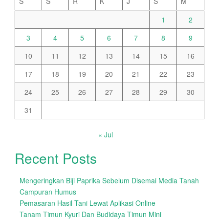
S
S
R
K
J
S
M
1
2
3
4
5
6
7
8
9
10
11
12
13
14
15
16
17
18
19
20
21
22
23
24
25
26
27
28
29
30
31
« Jul
Recent Posts
Mengeringkan Biji Paprika Sebelum Disemai Media Tanah
Campuran Humus
Pemasaran Hasil Tani Lewat Aplikasi Online
Tanam Timun Kyuri Dan Budidaya Timun Mini