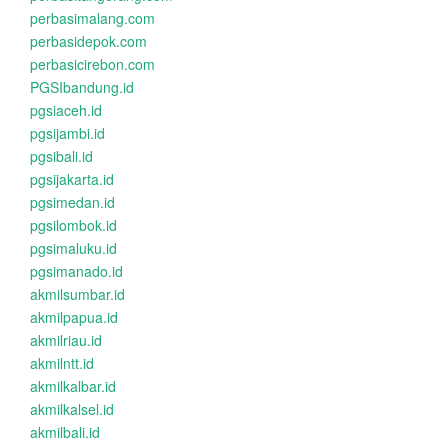
perbasimalang.com
perbasidepok.com
perbasicirebon.com
PGSIbandung.id
pgsiaceh.id
pgsijambi.id
pgsibali.id
pgsijakarta.id
pgsimedan.id
pgsilombok.id
pgsimaluku.id
pgsimanado.id
akmilsumbar.id
akmilpapua.id
akmilriau.id
akmilntt.id
akmilkalbar.id
akmilkalsel.id
akmilbali.id