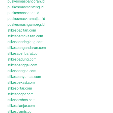
puskesmaspancoran.id
puskesmasmenteng.id
puskesmassenen.id
puskesmaskramatjati.id
puskesmasngambeg.id
stikespacitan.com
stikespamekasan.com
stikespandeglang.com
stikespangandaran.com
stikesacehbarat.com
stikesbadung.com
stikesbanggai.com
stikesbangka.com
stikesbanyumas.com
stikesbekasi.com
stikesblitar.com
stikesbogor.com
stikesbrebes.com
stikescianjur.com
stikesciamis.com