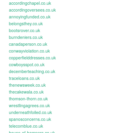
accordingchapel.co.uk
accordingoversees.co.uk
annoyingfunded.co.uk
belongsthey.co.uk
bootsrover.co.uk
burndeniers.co.uk
canadaperson.co.uk
conwayviolation.co.uk
copperfielddresses.co.uk
cowboysspot.co.uk
decemberteaching.co.uk
traceloans.co.uk
thenewsweek.co.uk
thecakewala.co.uk
thomson-thorn.co.uk
wrestlingagrees.co.uk
underneathfoiled.co.uk
spanosconcerns.co.uk
telecomblue.co.uk
house-of-hampers.co.uk