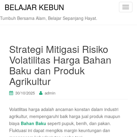
BELAJAR KEBUN
T
o
Tumbuh Bersama Alam, Belajar Sepanjang Hayat.
g
g
l
e
Strategi Mitigasi Risiko
n
Volatilitas Harga Bahan
a
v
Baku dan Produk
i
Agrikultur
g
a
t
30/10/2025
admin
i
o
Volatilitas harga adalah ancaman konstan dalam industri
n
agrikultur, mempengaruhi baik harga jual produk maupun
biaya
Bahan Baku
seperti pupuk, benih, dan pakan.
Fluktuasi ini dapat mengikis margin keuntungan dan