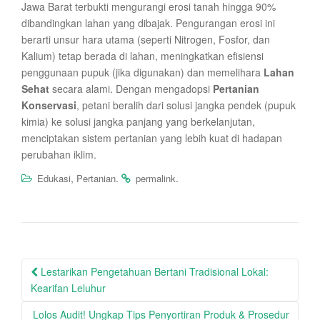
Jawa Barat terbukti mengurangi erosi tanah hingga 90%
dibandingkan lahan yang dibajak. Pengurangan erosi ini
berarti unsur hara utama (seperti Nitrogen, Fosfor, dan
Kalium) tetap berada di lahan, meningkatkan efisiensi
penggunaan pupuk (jika digunakan) dan memelihara
Lahan
Sehat
secara alami. Dengan mengadopsi
Pertanian
Konservasi
, petani beralih dari solusi jangka pendek (pupuk
kimia) ke solusi jangka panjang yang berkelanjutan,
menciptakan sistem pertanian yang lebih kuat di hadapan
perubahan iklim.
,
.
.
Edukasi
Pertanian
permalink
Post
Lestarikan Pengetahuan Bertani Tradisional Lokal:
navigation
Kearifan Leluhur
Lolos Audit! Ungkap Tips Penyortiran Produk & Prosedur