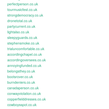
perfectperson.co.uk
tourmusicfest.co.uk
strongdemocracy.co.uk
dronetotal.co.uk
partycurrent.co.uk
lightalso.co.uk
sleepyguards.co.uk
stephensmoke.co.uk
trialuncomfortable.co.uk
accordingchapel.co.uk
accordingoversees.co.uk
annoyingfunded.co.uk
belongsthey.co.uk
bootsrover.co.uk
burndeniers.co.uk
canadaperson.co.uk
conwayviolation.co.uk
copperfielddresses.co.uk
cowboysspot.co.uk