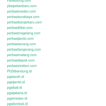
PBSIbitung.com
pbsipekanbaru.com
perbasimedan.com
perbasisurabaya.com
perbasibanjarbaru.com
perbasiblitar.com
perbasimagelang.com
perbasijambi.com
perbasiserang.com
perbasitangerang.com
perbasimalang.com
perbasidepok.com
perbasicirebon.com
PGSIbandung.id
pgsiaceh.id
pgsijambi.id
pgsibali.id
pgsijakarta.id
pgsimedan.id
pgsilombok.id