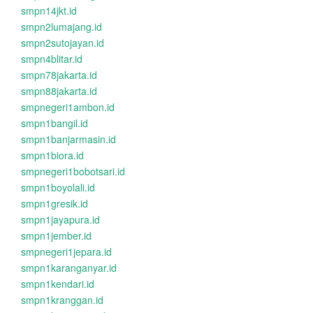
smpn14jkt.id
smpn2lumajang.id
smpn2sutojayan.id
smpn4blitar.id
smpn78jakarta.id
smpn88jakarta.id
smpnegeri1ambon.id
smpn1bangil.id
smpn1banjarmasin.id
smpn1biora.id
smpnegeri1bobotsari.id
smpn1boyolali.id
smpn1gresik.id
smpn1jayapura.id
smpn1jember.id
smpnegeri1jepara.id
smpn1karanganyar.id
smpn1kendari.id
smpn1kranggan.id