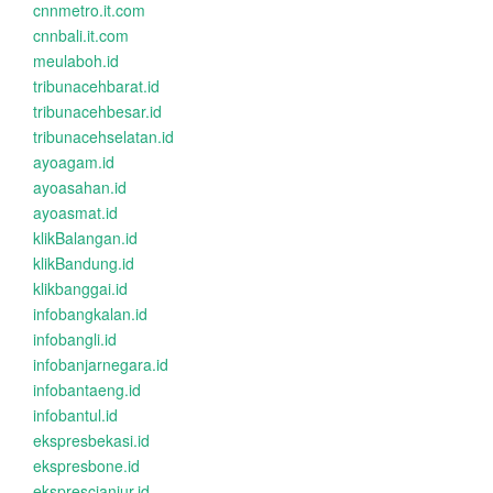
cnnmetro.it.com
cnnbali.it.com
meulaboh.id
tribunacehbarat.id
tribunacehbesar.id
tribunacehselatan.id
ayoagam.id
ayoasahan.id
ayoasmat.id
klikBalangan.id
klikBandung.id
klikbanggai.id
infobangkalan.id
infobangli.id
infobanjarnegara.id
infobantaeng.id
infobantul.id
ekspresbekasi.id
ekspresbone.id
eksprescianjur.id