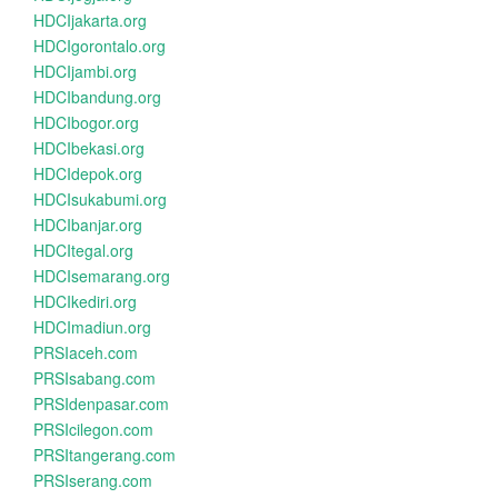
HDCIjakarta.org
HDCIgorontalo.org
HDCIjambi.org
HDCIbandung.org
HDCIbogor.org
HDCIbekasi.org
HDCIdepok.org
HDCIsukabumi.org
HDCIbanjar.org
HDCItegal.org
HDCIsemarang.org
HDCIkediri.org
HDCImadiun.org
PRSIaceh.com
PRSIsabang.com
PRSIdenpasar.com
PRSIcilegon.com
PRSItangerang.com
PRSIserang.com