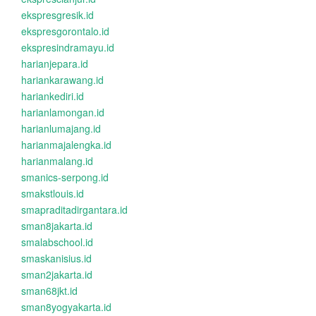
ekspresgresik.id
ekspresgorontalo.id
ekspresindramayu.id
harianjepara.id
hariankarawang.id
hariankediri.id
harianlamongan.id
harianlumajang.id
harianmajalengka.id
harianmalang.id
smanics-serpong.id
smakstlouis.id
smapraditadirgantara.id
sman8jakarta.id
smalabschool.id
smaskanisius.id
sman2jakarta.id
sman68jkt.id
sman8yogyakarta.id