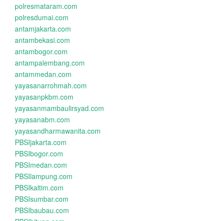
polresmataram.com
polresdumai.com
antamjakarta.com
antambekasi.com
antambogor.com
antampalembang.com
antammedan.com
yayasanarrohmah.com
yayasanpkbm.com
yayasanmambaulirsyad.com
yayasanabm.com
yayasandharmawanita.com
PBSIjakarta.com
PBSIbogor.com
PBSImedan.com
PBSIlampung.com
PBSIkaltim.com
PBSIsumbar.com
PBSIbaubau.com