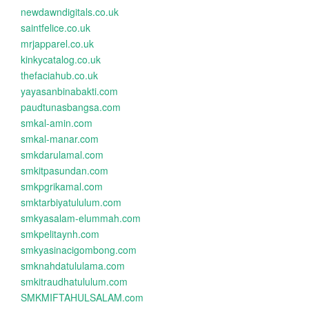
newdawndigitals.co.uk
saintfelice.co.uk
mrjapparel.co.uk
kinkycatalog.co.uk
thefaciahub.co.uk
yayasanbinabakti.com
paudtunasbangsa.com
smkal-amin.com
smkal-manar.com
smkdarulamal.com
smkitpasundan.com
smkpgrikamal.com
smktarbiyatululum.com
smkyasalam-elummah.com
smkpelitaynh.com
smkyasinacigombong.com
smknahdatululama.com
smkitraudhatululum.com
SMKMIFTAHULSALAM.com