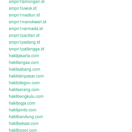
smpn1lamongan.id
smpn1luwuk.id
smpn1madiun.id
smpn1manokwari.id
smpn1narmada.id
smpn1pacitan.id
smpn1padang.id
smpn1pailangga.id
haklijakarta.com
haklilangsa.com
haklisabang.com
haklidenpasar.com
haklicilegon.com
hakliserang.com
haklibengkulu.com
haklijogja.com
haklijambi.com
haklibandung.com
haklibekasi.com
haklibogor.com