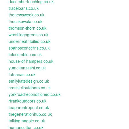
decemberteaching.co.uk
traceloans.co.uk
thenewsweek.co.uk
thecakewala.co.uk
thomson-thorn.co.uk
wrestlingagrees.co.uk
underneathfoiled.co.uk
spanosconcerns.co.uk
telecomblue.co.uk
house-of-hampers.co.uk
yumekanzashi.co.uk
fatnanas.co.uk
emilykatedesign.co.uk
crossfelloutdoors.co.uk
yorkroadreconditioned.co.uk
rfrankoutdoors.co.uk
teaparentrepeat.co.uk
thegenerationhub.co.uk
talkingmagpie.co.uk
humancotton.co.uk