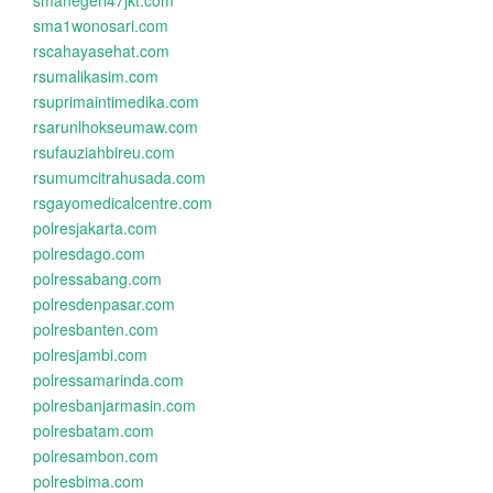
smanegeri47jkt.com
sma1wonosari.com
rscahayasehat.com
rsumalikasim.com
rsuprimaintimedika.com
rsarunlhokseumaw.com
rsufauziahbireu.com
rsumumcitrahusada.com
rsgayomedicalcentre.com
polresjakarta.com
polresdago.com
polressabang.com
polresdenpasar.com
polresbanten.com
polresjambi.com
polressamarinda.com
polresbanjarmasin.com
polresbatam.com
polresambon.com
polresbima.com