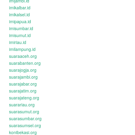
imijambi.id
imikalbar.id
imikalsel.id
imipapua.id
imisumbar.id
imisumut.id
imiriau.id
imilampung.id
suaraaceh.org
suarabanten.org
suarajogja.org
suarajambi.org
suarajabar.org
suarajatim.org
suarajateng.org
suarariau.org
suarasumut.org
suarasumbar.org
suarasumsel.org
konibekasi.org