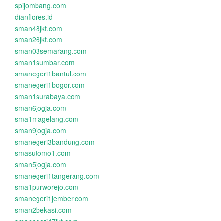
spijombang.com
dianflores.id
sman48jkt.com
sman26jkt.com
sman03semarang.com
sman1sumbar.com
smanegeri1bantul.com
smanegeri1bogor.com
sman1surabaya.com
sman6jogja.com
sma1magelang.com
sman9jogja.com
smanegeri3bandung.com
smasutomo1.com
sman5jogja.com
smanegeri1tangerang.com
sma1purworejo.com
smanegeri1jember.com
sman2bekasi.com