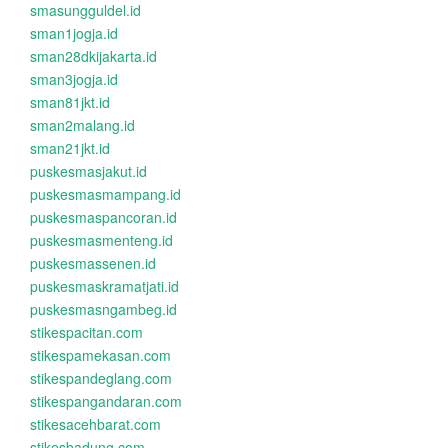
smasungguldel.id
sman1jogja.id
sman28dkijakarta.id
sman3jogja.id
sman81jkt.id
sman2malang.id
sman21jkt.id
puskesmasjakut.id
puskesmasmampang.id
puskesmaspancoran.id
puskesmasmenteng.id
puskesmassenen.id
puskesmaskramatjati.id
puskesmasngambeg.id
stikespacitan.com
stikespamekasan.com
stikespandeglang.com
stikespangandaran.com
stikesacehbarat.com
stikesbadung.com