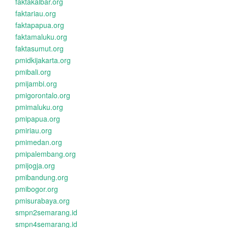
faktakalbar.org
faktariau.org
faktapapua.org
faktamaluku.org
faktasumut.org
pmidkijakarta.org
pmibali.org
pmijambi.org
pmigorontalo.org
pmimaluku.org
pmipapua.org
pmiriau.org
pmimedan.org
pmipalembang.org
pmijogja.org
pmibandung.org
pmibogor.org
pmisurabaya.org
smpn2semarang.id
smpn4semarang.id