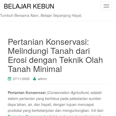
BELAJAR KEBUN
T
o
Tumbuh Bersama Alam, Belajar Sepanjang Hayat.
g
g
l
e
Pertanian Konservasi:
n
Melindungi Tanah dari
a
v
Erosi dengan Teknik Olah
i
Tanah Minimal
g
a
t
27/11/2025
admin
i
o
Pertanian Konservasi
(
Conservation Agriculture
) adalah
n
sistem pertanian yang berfokus pada pelestarian sumber
daya lahan, air, dan hayati, dengan tujuan mencapai
produksi yang berkelanjutan dan menguntungkan. Inti dari