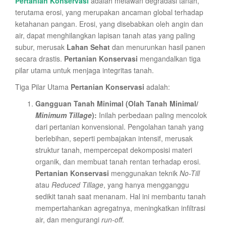
Pertanian Konservasi
adalah melawan degradasi tanah,
terutama erosi, yang merupakan ancaman global terhadap
ketahanan pangan. Erosi, yang disebabkan oleh angin dan
air, dapat menghilangkan lapisan tanah atas yang paling
subur, merusak
Lahan Sehat
dan menurunkan hasil panen
secara drastis.
Pertanian Konservasi
mengandalkan tiga
pilar utama untuk menjaga integritas tanah.
Tiga Pilar Utama
Pertanian Konservasi
adalah:
Gangguan Tanah Minimal (Olah Tanah Minimal/
Minimum Tillage
):
Inilah perbedaan paling mencolok
dari pertanian konvensional. Pengolahan tanah yang
berlebihan, seperti pembajakan intensif, merusak
struktur tanah, mempercepat dekomposisi materi
organik, dan membuat tanah rentan terhadap erosi.
Pertanian Konservasi
menggunakan teknik
No-Till
atau
Reduced Tillage
, yang hanya mengganggu
sedikit tanah saat menanam. Hal ini membantu tanah
mempertahankan agregatnya, meningkatkan infiltrasi
air, dan mengurangi
run-off
.