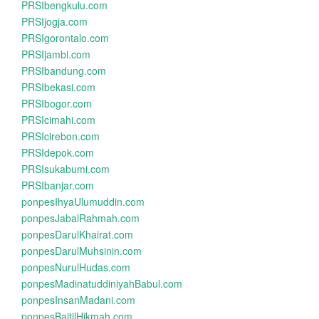
PRSIbengkulu.com
PRSIjogja.com
PRSIgorontalo.com
PRSIjambi.com
PRSIbandung.com
PRSIbekasi.com
PRSIbogor.com
PRSIcimahi.com
PRSIcirebon.com
PRSIdepok.com
PRSIsukabumi.com
PRSIbanjar.com
ponpesIhyaUlumuddin.com
ponpesJabalRahmah.com
ponpesDarulKhairat.com
ponpesDarulMuhsinin.com
ponpesNurulHudas.com
ponpesMadinatuddiniyahBabul.com
ponpesInsanMadani.com
ponpesBaitilHikmah.com