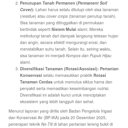
Penutupan Tanah Permanen (
Permanent Soil
Cover
):
Lahan harus selalu ditutupi oleh sisa tanaman
(
residue
) atau
cover crops
(tanaman penutup tanah).
Sisa tanaman yang ditinggalkan di permukaan
bertindak seperti
Sistem Mulai
alami. Mereka
melindungi tanah dari dampak langsung tetesan hujan
dan angin, secara efektif mengurangi erosi, dan
menstabilkan suhu tanah. Selain itu, seiring waktu,
sisa tanaman ini menjadi
Kompos dan Pupuk Hijau
alami.
Diversifikasi Tanaman (Rotasi/Asosiasi):
Pertanian
Konservasi
selalu memasukkan praktik
Rotasi
Tanaman Cerdas
untuk memutus siklus hama dan
penyakit serta memastikan keseimbangan nutrisi.
Diversifikasi ini adalah kunci untuk menciptakan
ekosistem yang lebih tangguh dan sehat.
Menurut laporan yang dirilis oleh Badan Pengelola Irigasi
dan Konservasi Air (BP-IKA) pada 20 Desember 2025,
penerapan teknik
No-Till
di lahan pertanian lereng bukit di