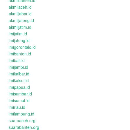
akmilbanten.id
akmilaceh.id
akmiljabar.id
akmiljateng.id
akmiljatim.id
imijatim.id
imijateng.id
imigorontalo.id
imibanten.id
imibali.id
imijambi.id
imikalbar.id
imikalsel.id
imipapua.id
imisumbar.id
imisumut.id
imiriau.id
imilampung.id
suaraaceh.org
suarabanten.org