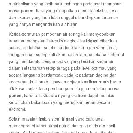
metabolisme yang lebih baik, sehingga pada saat memasuki
masa panen
, hasil yang didapatkan memiliki tekstur, rasa,
dan ukuran yang jauh lebih unggul dibandingkan tanaman
yang hanya mengandalkan air hujan.
Ketidakteraturan pemberian air sering kali menyebabkan
tanaman mengalami stres fisiologis. Jika
irigasi
diberikan
secara berlebihan setelah periode kekeringan yang lama,
jaringan buah sering kali akan pecah karena tekanan internal
yang mendadak. Dengan jadwal yang
teratur
, kadar air
dalam sel tanaman tetap terjaga pada level optimal, yang
secara langsung berdampak pada kepadatan daging dan
kecerahan kulit buah. Upaya menjaga
kualitas buah
harus
dilakukan sejak fase pembungaan hingga menjelang
masa
panen
, karena fluktuasi air yang ekstrem dapat memicu
kerontokan bakal buah yang merugikan petani secara
ekonomi.
Selain masalah fisik, sistem
irigasi
yang baik juga
memengaruhi konsentrasi nutrisi dan gula di dalam hasil
kebun. Air berfungsi sebagai pelarut unsur hara di dalam