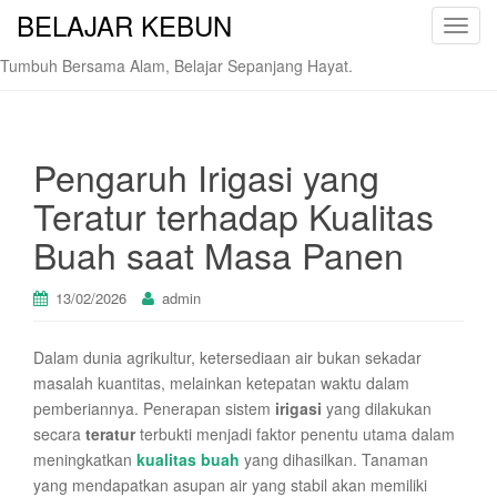
BELAJAR KEBUN
T
o
Tumbuh Bersama Alam, Belajar Sepanjang Hayat.
g
g
l
e
Pengaruh Irigasi yang
n
Teratur terhadap Kualitas
a
v
Buah saat Masa Panen
i
g
13/02/2026
admin
a
t
Dalam dunia agrikultur, ketersediaan air bukan sekadar
i
masalah kuantitas, melainkan ketepatan waktu dalam
o
pemberiannya. Penerapan sistem
irigasi
yang dilakukan
n
secara
teratur
terbukti menjadi faktor penentu utama dalam
meningkatkan
kualitas buah
yang dihasilkan. Tanaman
yang mendapatkan asupan air yang stabil akan memiliki