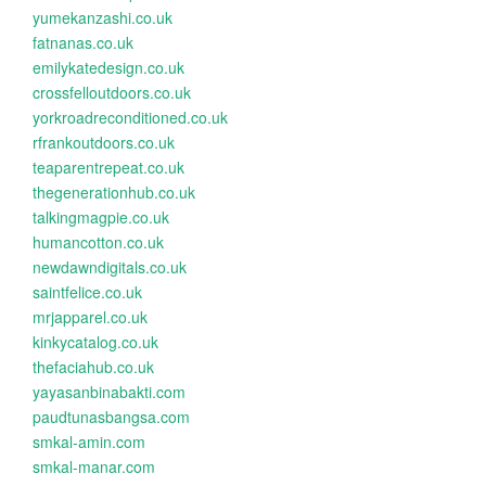
yumekanzashi.co.uk
fatnanas.co.uk
emilykatedesign.co.uk
crossfelloutdoors.co.uk
yorkroadreconditioned.co.uk
rfrankoutdoors.co.uk
teaparentrepeat.co.uk
thegenerationhub.co.uk
talkingmagpie.co.uk
humancotton.co.uk
newdawndigitals.co.uk
saintfelice.co.uk
mrjapparel.co.uk
kinkycatalog.co.uk
thefaciahub.co.uk
yayasanbinabakti.com
paudtunasbangsa.com
smkal-amin.com
smkal-manar.com