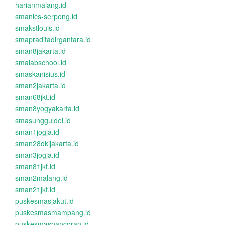
harianmalang.id
smanics-serpong.id
smakstlouis.id
smapraditadirgantara.id
sman8jakarta.id
smalabschool.id
smaskanisius.id
sman2jakarta.id
sman68jkt.id
sman8yogyakarta.id
smasungguldel.id
sman1jogja.id
sman28dkijakarta.id
sman3jogja.id
sman81jkt.id
sman2malang.id
sman21jkt.id
puskesmasjakut.id
puskesmasmampang.id
puskesmaspancoran.id