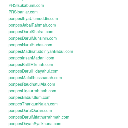
PRSIsukabumi.com
PRSIbanjar.com
ponpesIhyaUlumuddin.com
ponpesJabalRahmah.com
ponpesDarulKhairat.com
ponpesDarulMuhsinin.com
ponpesNurulHudas.com
ponpesMadinatuddiniyahBabul.com
ponpesInsanMadani.com
ponpesBaitilHikmah.com
ponpesDarulHidayahul.com
ponpesMafatihussaadah.com
ponpesRaudhatulAla.com
ponpesLiqaurrahmah.com
ponpesBabulUlum.com
ponpesThariqunNajah.com
ponpesDarulQuran.com
ponpesDarulMifathurrahmah.com
ponpesDayahSyaikhuna.com