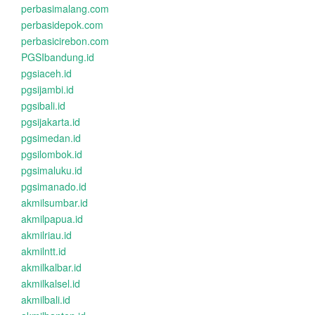
perbasimalang.com
perbasidepok.com
perbasicirebon.com
PGSIbandung.id
pgsiaceh.id
pgsijambi.id
pgsibali.id
pgsijakarta.id
pgsimedan.id
pgsilombok.id
pgsimaluku.id
pgsimanado.id
akmilsumbar.id
akmilpapua.id
akmilriau.id
akmilntt.id
akmilkalbar.id
akmilkalsel.id
akmilbali.id