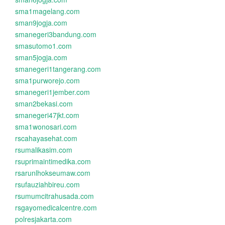
sma1magelang.com
sman9jogja.com
smanegeri3bandung.com
smasutomo1.com
sman5jogja.com
smanegeri1tangerang.com
sma1purworejo.com
smanegeri1jember.com
sman2bekasi.com
smanegeri47jkt.com
sma1wonosari.com
rscahayasehat.com
rsumalikasim.com
rsuprimaintimedika.com
rsarunlhokseumaw.com
rsufauziahbireu.com
rsumumcitrahusada.com
rsgayomedicalcentre.com
polresjakarta.com