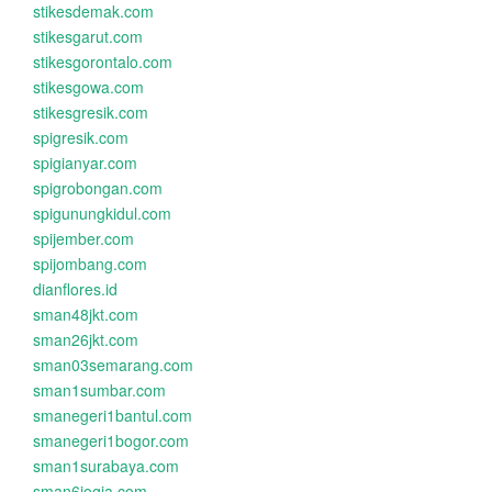
stikesdemak.com
stikesgarut.com
stikesgorontalo.com
stikesgowa.com
stikesgresik.com
spigresik.com
spigianyar.com
spigrobongan.com
spigunungkidul.com
spijember.com
spijombang.com
dianflores.id
sman48jkt.com
sman26jkt.com
sman03semarang.com
sman1sumbar.com
smanegeri1bantul.com
smanegeri1bogor.com
sman1surabaya.com
sman6jogja.com