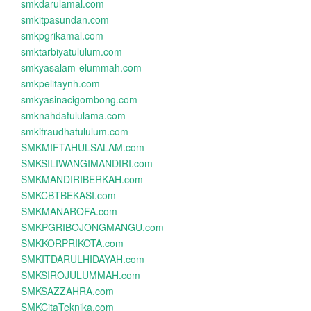
smkdarulamal.com
smkitpasundan.com
smkpgrikamal.com
smktarbiyatululum.com
smkyasalam-elummah.com
smkpelitaynh.com
smkyasinacigombong.com
smknahdatululama.com
smkitraudhatululum.com
SMKMIFTAHULSALAM.com
SMKSILIWANGIMANDIRI.com
SMKMANDIRIBERKAH.com
SMKCBTBEKASI.com
SMKMANAROFA.com
SMKPGRIBOJONGMANGU.com
SMKKORPRIKOTA.com
SMKITDARULHIDAYAH.com
SMKSIROJULUMMAH.com
SMKSAZZAHRA.com
SMKCitaTeknika.com