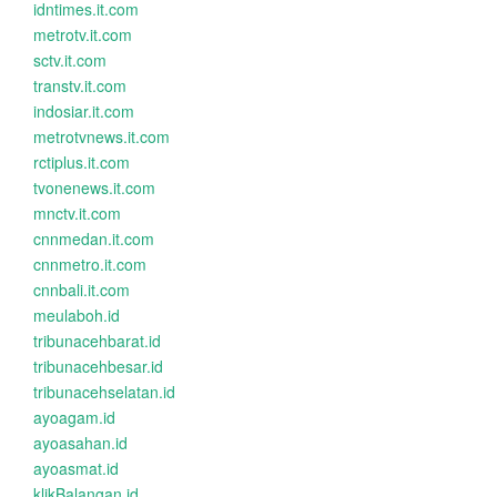
idntimes.it.com
metrotv.it.com
sctv.it.com
transtv.it.com
indosiar.it.com
metrotvnews.it.com
rctiplus.it.com
tvonenews.it.com
mnctv.it.com
cnnmedan.it.com
cnnmetro.it.com
cnnbali.it.com
meulaboh.id
tribunacehbarat.id
tribunacehbesar.id
tribunacehselatan.id
ayoagam.id
ayoasahan.id
ayoasmat.id
klikBalangan.id