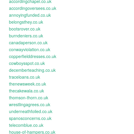
accordingchapel.co.uk
accordingoversees.co.uk
annoyingfunded.co.uk
belongsthey.co.uk
bootsrover.co.uk
burndeniers.co.uk
canadaperson.co.uk
conwayviolation.co.uk
copperfielddresses.co.uk
cowboysspot.co.uk
decemberteaching.co.uk
traceloans.co.uk
thenewsweek.co.uk
thecakewala.co.uk
thomson-thorn.co.uk
wrestlingagrees.co.uk
underneathfoiled.co.uk
spanosconcerns.co.uk
telecomblue.co.uk
house-of-hampers.co.uk