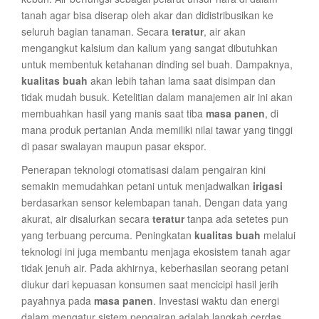
tanah agar bisa diserap oleh akar dan didistribusikan ke
seluruh bagian tanaman. Secara
teratur
, air akan
mengangkut kalsium dan kalium yang sangat dibutuhkan
untuk membentuk ketahanan dinding sel buah. Dampaknya,
kualitas buah
akan lebih tahan lama saat disimpan dan
tidak mudah busuk. Ketelitian dalam manajemen air ini akan
membuahkan hasil yang manis saat tiba
masa panen
, di
mana produk pertanian Anda memiliki nilai tawar yang tinggi
di pasar swalayan maupun pasar ekspor.
Penerapan teknologi otomatisasi dalam pengairan kini
semakin memudahkan petani untuk menjadwalkan
irigasi
berdasarkan sensor kelembapan tanah. Dengan data yang
akurat, air disalurkan secara
teratur
tanpa ada setetes pun
yang terbuang percuma. Peningkatan
kualitas buah
melalui
teknologi ini juga membantu menjaga ekosistem tanah agar
tidak jenuh air. Pada akhirnya, keberhasilan seorang petani
diukur dari kepuasan konsumen saat mencicipi hasil jerih
payahnya pada
masa panen
. Investasi waktu dan energi
dalam mengatur sistem pengairan adalah langkah cerdas