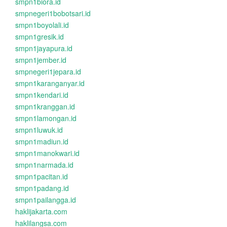
smpn1biora.id
smpnegeri1bobotsari.id
smpn1boyolali.id
smpn1gresik.id
smpn1jayapura.id
smpn1jember.id
smpnegeri1jepara.id
smpn1karanganyar.id
smpn1kendari.id
smpn1kranggan.id
smpn1lamongan.id
smpn1luwuk.id
smpn1madiun.id
smpn1manokwari.id
smpn1narmada.id
smpn1pacitan.id
smpn1padang.id
smpn1pailangga.id
haklijakarta.com
haklilangsa.com