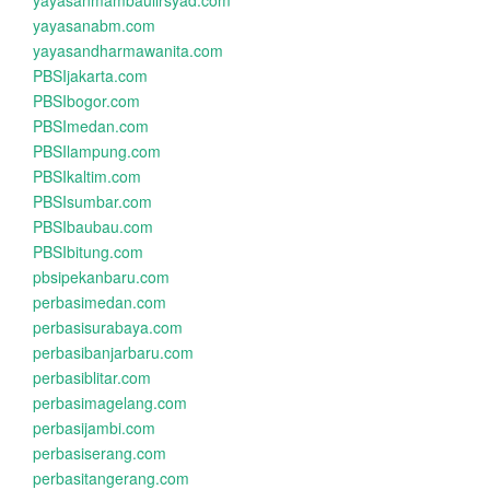
yayasanmambaulirsyad.com
yayasanabm.com
yayasandharmawanita.com
PBSIjakarta.com
PBSIbogor.com
PBSImedan.com
PBSIlampung.com
PBSIkaltim.com
PBSIsumbar.com
PBSIbaubau.com
PBSIbitung.com
pbsipekanbaru.com
perbasimedan.com
perbasisurabaya.com
perbasibanjarbaru.com
perbasiblitar.com
perbasimagelang.com
perbasijambi.com
perbasiserang.com
perbasitangerang.com