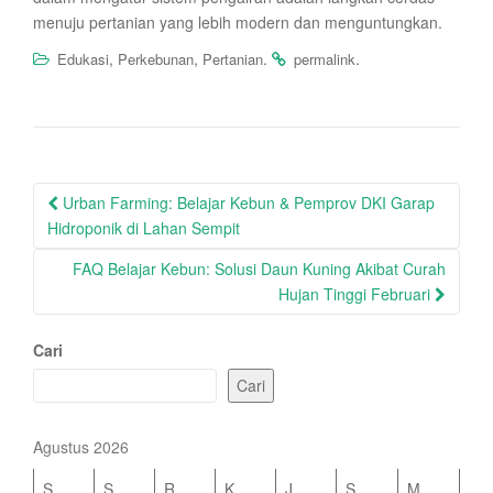
menuju pertanian yang lebih modern dan menguntungkan.
,
,
.
.
Edukasi
Perkebunan
Pertanian
permalink
Post
Urban Farming: Belajar Kebun & Pemprov DKI Garap
navigation
Hidroponik di Lahan Sempit
FAQ Belajar Kebun: Solusi Daun Kuning Akibat Curah
Hujan Tinggi Februari
Cari
Cari
Agustus 2026
S
S
R
K
J
S
M