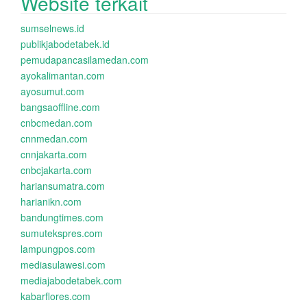
Website terkait
sumselnews.id
publikjabodetabek.id
pemudapancasilamedan.com
ayokalimantan.com
ayosumut.com
bangsaoffline.com
cnbcmedan.com
cnnmedan.com
cnnjakarta.com
cnbcjakarta.com
hariansumatra.com
harianikn.com
bandungtimes.com
sumutekspres.com
lampungpos.com
mediasulawesi.com
mediajabodetabek.com
kabarflores.com