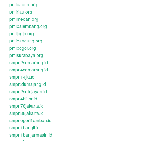
pmipapua.org
pmiriau.org
pmimedan.org
pmipalembang.org
pmijogja.org
pmibandung.org
pmibogor.org
pmisurabaya.org
smpn2semarang.id
smpn4semarang.id
smpn14jkt.id
smpn2lumajang.id
smpn2sutojayan.id
smpn4blitar.id
smpn78jakarta.id
smpn88jakarta.id
smpnegeri1ambon.id
smpn1bangil.id
smpn1banjarmasin.id