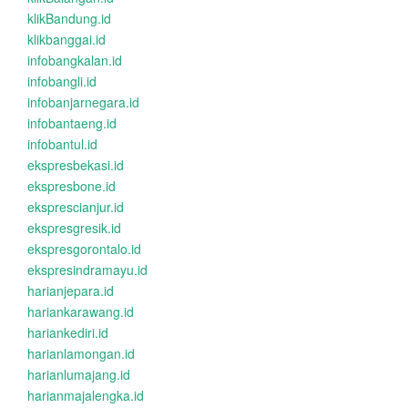
klikBandung.id
klikbanggai.id
infobangkalan.id
infobangli.id
infobanjarnegara.id
infobantaeng.id
infobantul.id
ekspresbekasi.id
ekspresbone.id
eksprescianjur.id
ekspresgresik.id
ekspresgorontalo.id
ekspresindramayu.id
harianjepara.id
hariankarawang.id
hariankediri.id
harianlamongan.id
harianlumajang.id
harianmajalengka.id