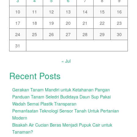
3
4
5
6
7
8
9
10
11
12
13
14
15
16
17
18
19
20
21
22
23
24
25
26
27
28
29
30
31
« Jul
Recent Posts
Gerakan Tanam Mandiri untuk Ketahanan Pangan
Panduan Tanam Seledri Budidaya Daun Sup Pakai
Wadah Semai Plastik Transparan
Pemanfaatan Teknologi Sensor Tanah Untuk Pertanian
Modern
Bisakah Air Cucian Beras Menjadi Pupuk Cair untuk
Tanaman?