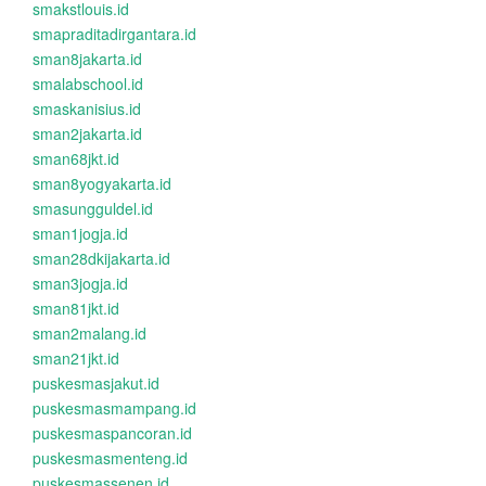
smakstlouis.id
smapraditadirgantara.id
sman8jakarta.id
smalabschool.id
smaskanisius.id
sman2jakarta.id
sman68jkt.id
sman8yogyakarta.id
smasungguldel.id
sman1jogja.id
sman28dkijakarta.id
sman3jogja.id
sman81jkt.id
sman2malang.id
sman21jkt.id
puskesmasjakut.id
puskesmasmampang.id
puskesmaspancoran.id
puskesmasmenteng.id
puskesmassenen.id