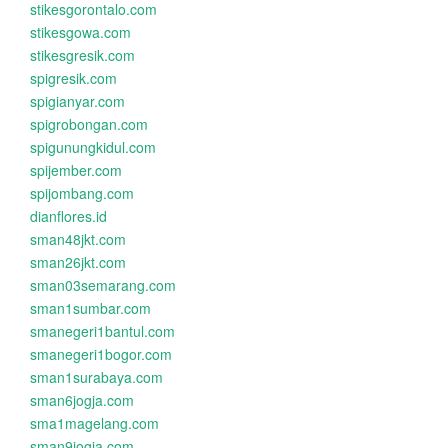
stikesgorontalo.com
stikesgowa.com
stikesgresik.com
spigresik.com
spigianyar.com
spigrobongan.com
spigunungkidul.com
spijember.com
spijombang.com
dianflores.id
sman48jkt.com
sman26jkt.com
sman03semarang.com
sman1sumbar.com
smanegeri1bantul.com
smanegeri1bogor.com
sman1surabaya.com
sman6jogja.com
sma1magelang.com
sman9jogja.com