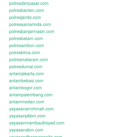
polresdenpasar.com
polresbanten.com
polresjambi.com
polressamarinda.com
polresbanjarmasin.com
polresbatam.com
polresambon.com
polresbima.com
polresmataram.com
polresdumai.com
antamjakarta.com
antambekasi.com
antambogor.com
antampalembang.com
antammedan.com
yayasanarrohmah.com
yayasanpkbm.com
yayasanmambaulirsyad.com
yayasanabm.com
yayasandharmawanita.com