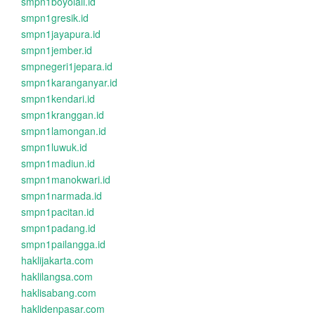
smpn1boyolali.id
smpn1gresik.id
smpn1jayapura.id
smpn1jember.id
smpnegeri1jepara.id
smpn1karanganyar.id
smpn1kendari.id
smpn1kranggan.id
smpn1lamongan.id
smpn1luwuk.id
smpn1madiun.id
smpn1manokwari.id
smpn1narmada.id
smpn1pacitan.id
smpn1padang.id
smpn1pailangga.id
haklijakarta.com
haklilangsa.com
haklisabang.com
haklidenpasar.com