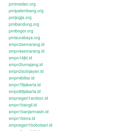
pmimedan.org
pmipalembang.org
pmijogja.org
pmibandung.org
pmibogor.org
pmisurabaya.org
smpn2semarang.id
smpn4semarang.id
smpn14jkt.id
smpn2lumajang.id
smpn2sutojayan.id
smpn4blitar.id
smpn78jakarta.id
smpn88jakarta.id
smpnegeri1ambon.id
smpn1bangil.id
smpn1banjarmasin.id
smpn1biora.id
smpnegeri1bobotsari.id