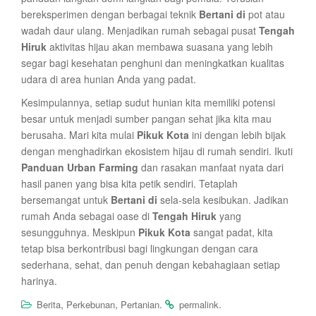
bereksperimen dengan berbagai teknik
Bertani di
pot atau
wadah daur ulang. Menjadikan rumah sebagai pusat
Tengah
Hiruk
aktivitas hijau akan membawa suasana yang lebih
segar bagi kesehatan penghuni dan meningkatkan kualitas
udara di area hunian Anda yang padat.
Kesimpulannya, setiap sudut hunian kita memiliki potensi
besar untuk menjadi sumber pangan sehat jika kita mau
berusaha. Mari kita mulai
Pikuk Kota
ini dengan lebih bijak
dengan menghadirkan ekosistem hijau di rumah sendiri. Ikuti
Panduan Urban Farming
dan rasakan manfaat nyata dari
hasil panen yang bisa kita petik sendiri. Tetaplah
bersemangat untuk
Bertani di
sela-sela kesibukan. Jadikan
rumah Anda sebagai oase di
Tengah Hiruk
yang
sesungguhnya. Meskipun
Pikuk Kota
sangat padat, kita
tetap bisa berkontribusi bagi lingkungan dengan cara
sederhana, sehat, dan penuh dengan kebahagiaan setiap
harinya.
,
,
.
.
Berita
Perkebunan
Pertanian
permalink