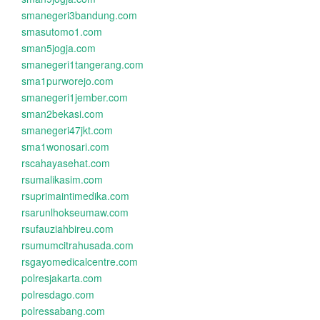
smanegeri3bandung.com
smasutomo1.com
sman5jogja.com
smanegeri1tangerang.com
sma1purworejo.com
smanegeri1jember.com
sman2bekasi.com
smanegeri47jkt.com
sma1wonosari.com
rscahayasehat.com
rsumalikasim.com
rsuprimaintimedika.com
rsarunlhokseumaw.com
rsufauziahbireu.com
rsumumcitrahusada.com
rsgayomedicalcentre.com
polresjakarta.com
polresdago.com
polressabang.com