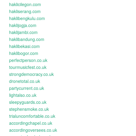
haklicilegon.com
hakliserang.com
haklibengkulu.com
haklijogja.com
haklijambi.com
haklibandung.com
haklibekasi.com
haklibogor.com
perfectperson.co.uk
tourmusicfest.co.uk
strongdemocracy.co.uk
dronetotal.co.uk
partycurrent.co.uk
lightalso.co.uk
sleepyguards.co.uk
stephensmoke.co.uk
trialuncomfortable.co.uk
accordingchapel.co.uk
accordingoversees.co.uk