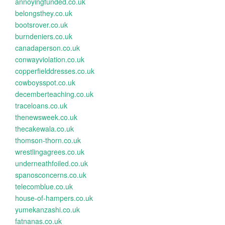
annoyingfunded.co.uk
belongsthey.co.uk
bootsrover.co.uk
burndeniers.co.uk
canadaperson.co.uk
conwayviolation.co.uk
copperfielddresses.co.uk
cowboysspot.co.uk
decemberteaching.co.uk
traceloans.co.uk
thenewsweek.co.uk
thecakewala.co.uk
thomson-thorn.co.uk
wrestlingagrees.co.uk
underneathfoiled.co.uk
spanosconcerns.co.uk
telecomblue.co.uk
house-of-hampers.co.uk
yumekanzashi.co.uk
fatnanas.co.uk