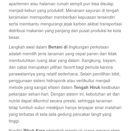
apartemen atau halaman rumah sempit pun bisa disulap
menjadi kebun yang produktif. Menanam sayuran di tengah
keramaian metropolitan memberikan kepuasan tersendiri
serta membantu mengurangi jejak karbon akibat transportasi
distribusi makanan yang panjang dari pusat produksi ke kota
besar.
Langkah awal dalam
Bertani di
lingkungan perkotaan
adalah memilih jenis tanaman yang cepat panen dan tidak
membutuhkan ruang akar yang dalam. Kangkung, bayam,
dan cabai merupakan pilihan favorit bagi pemula karena
perawatannya yang relatif sederhana. Selain pemilihan bibit,
penggunaan sistem hidroponik atau vertikultur menjadi
metode yang sangat efisien dalam
Tengah Hiruk
kesibukan
pekerjaan sehari-hari. Dengan sistem ini, kebutuhan air dan
nutrisi dapat dikontrol secara presisi, sehingga tanaman
tetap tumbuh subur meskipun hanya terpapar sinar matahari
yang terbatas di sela-sela gedung pencakar langit yang
tinggi.
Kondisi
Pikuk Kota
seringkali membuat orang merasa stres