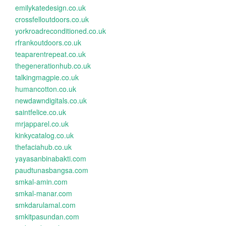
emilykatedesign.co.uk
crossfelloutdoors.co.uk
yorkroadreconditioned.co.uk
rfrankoutdoors.co.uk
teaparentrepeat.co.uk
thegenerationhub.co.uk
talkingmagpie.co.uk
humancotton.co.uk
newdawndigitals.co.uk
saintfelice.co.uk
mrjapparel.co.uk
kinkycatalog.co.uk
thefaciahub.co.uk
yayasanbinabakti.com
paudtunasbangsa.com
smkal-amin.com
smkal-manar.com
smkdarulamal.com
smkitpasundan.com