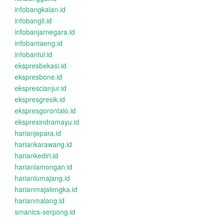
infobangkalan.id
infobangli.id
infobanjarnegara.id
infobantaeng.id
infobantul.id
ekspresbekasi.id
ekspresbone.id
eksprescianjur.id
ekspresgresik.id
ekspresgorontalo.id
ekspresindramayu.id
harianjepara.id
hariankarawang.id
hariankediri.id
harianlamongan.id
harianlumajang.id
harianmajalengka.id
harianmalang.id
smanics-serpong.id