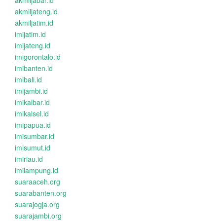
akmiljabar.id
akmiljateng.id
akmiljatim.id
imijatim.id
imijateng.id
imigorontalo.id
imibanten.id
imibali.id
imijambi.id
imikalbar.id
imikalsel.id
imipapua.id
imisumbar.id
imisumut.id
imiriau.id
imilampung.id
suaraaceh.org
suarabanten.org
suarajogja.org
suarajambi.org