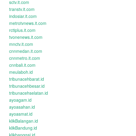
sctv.it.com
transtv.it.com
indosiar.it.com
metrotvnews.it.com
rctiplus.it.com
tvonenews.it.com
mnctv.it.com
cnnmedan.it.com
cnnmetro.it.com
cnnbali.it.com
meulaboh.id
tribunacehbarat.id
tribunacehbesar.id
tribunacehselatan.id
ayoagam.id
ayoasahan.id
ayoasmat.id
klikBalangan.id
klikBandung.id
klikbanggai.id