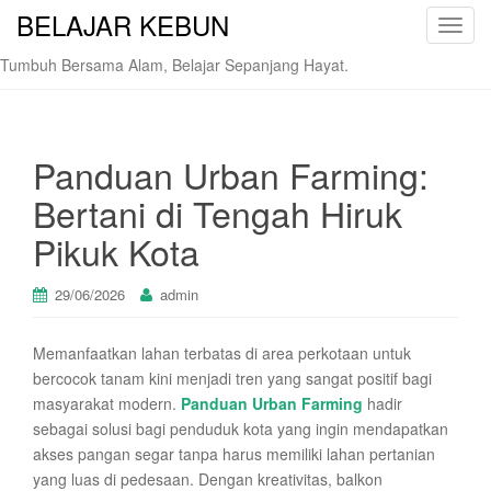
BELAJAR KEBUN
T
o
Tumbuh Bersama Alam, Belajar Sepanjang Hayat.
g
g
l
e
Panduan Urban Farming:
n
Bertani di Tengah Hiruk
a
v
Pikuk Kota
i
g
29/06/2026
admin
a
t
Memanfaatkan lahan terbatas di area perkotaan untuk
i
bercocok tanam kini menjadi tren yang sangat positif bagi
o
masyarakat modern.
Panduan Urban Farming
hadir
n
sebagai solusi bagi penduduk kota yang ingin mendapatkan
akses pangan segar tanpa harus memiliki lahan pertanian
yang luas di pedesaan. Dengan kreativitas, balkon