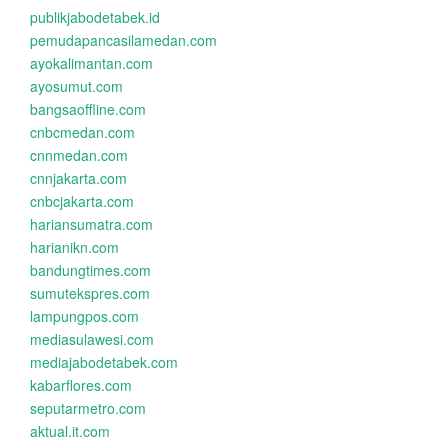
publikjabodetabek.id
pemudapancasilamedan.com
ayokalimantan.com
ayosumut.com
bangsaoffline.com
cnbcmedan.com
cnnmedan.com
cnnjakarta.com
cnbcjakarta.com
hariansumatra.com
harianikn.com
bandungtimes.com
sumutekspres.com
lampungpos.com
mediasulawesi.com
mediajabodetabek.com
kabarflores.com
seputarmetro.com
aktual.it.com