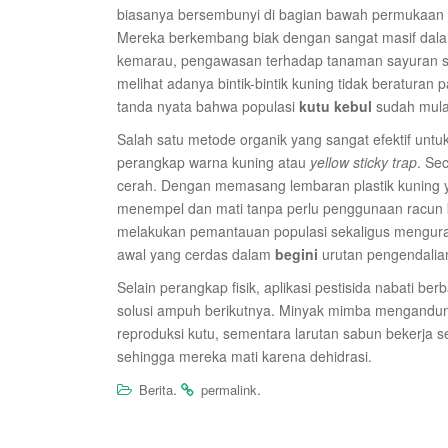
biasanya bersembunyi di bagian bawah permukaan 
Mereka berkembang biak dengan sangat masif dalam
kemarau, pengawasan terhadap tanaman sayuran sepe
melihat adanya bintik-bintik kuning tidak beraturan
tanda nyata bahwa populasi
kutu kebul
sudah mula
Salah satu metode organik yang sangat efektif un
perangkap warna kuning atau
yellow sticky trap
. Se
cerah. Dengan memasang lembaran plastik kuning ya
menempel dan mati tanpa perlu penggunaan racun ki
melakukan pemantauan populasi sekaligus mengurang
awal yang cerdas dalam
begini
urutan pengendalian
Selain perangkap fisik, aplikasi pestisida nabati b
solusi ampuh berikutnya. Minyak mimba mengandu
reproduksi kutu, sementara larutan sabun bekerja s
sehingga mereka mati karena dehidrasi.
.
.
Berita
permalink