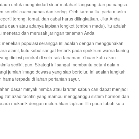
daun untuk menghindari sinar matahari langsung dan pemangsa.
 kondisi cuaca panas dan kering. Oleh karena itu, pada musim
rti terong, tomat, dan cabai harus ditingkatkan. Jika Anda
 pada daun atau adanya lapisan lengket (embun madu), itu adalah
i menetap dan merusak jaringan tanaman Anda.
tuk menekan populasi serangga ini adalah dengan menggunakan
cara alami, kutu kebul sangat tertarik pada spektrum warna kuning
ng diolesi perekat di sela-sela tanaman, ribuan kutu akan
mia sedikit pun. Strategi ini sangat membantu petani dalam
i jumlah imago dewasa yang siap bertelur. Ini adalah langkah
 hama terpadu di lahan pertanian sayur.
erbahan dasar minyak mimba atau larutan sabun cair dapat menjadi
ng zat azadirachtin yang mampu mengganggu sistem hormon dan
ecara mekanik dengan meluruhkan lapisan lilin pada tubuh kutu