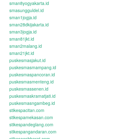
sman8yogyakarta.id
smasungguldel.id
sman1jogja.id
sman28dkijakarta.id
sman3jogja.id
sman81jkt.id
sman2malang.id
sman21jkt.id
puskesmasjakut.id
puskesmasmampang.id
puskesmaspancoran.id
puskesmasmenteng.id
puskesmassenen.id
puskesmaskramatjati.id
puskesmasngambeg.id
stikespacitan.com
stikespamekasan.com
stikespandeglang.com
stikespangandaran.com
stikesacehbarat.com