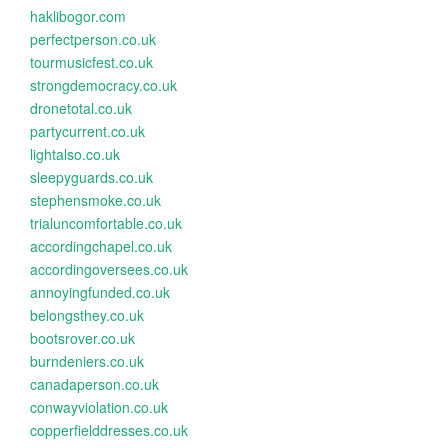
haklibogor.com
perfectperson.co.uk
tourmusicfest.co.uk
strongdemocracy.co.uk
dronetotal.co.uk
partycurrent.co.uk
lightalso.co.uk
sleepyguards.co.uk
stephensmoke.co.uk
trialuncomfortable.co.uk
accordingchapel.co.uk
accordingoversees.co.uk
annoyingfunded.co.uk
belongsthey.co.uk
bootsrover.co.uk
burndeniers.co.uk
canadaperson.co.uk
conwayviolation.co.uk
copperfielddresses.co.uk