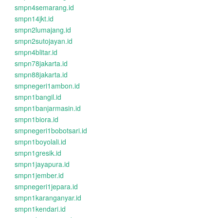
smpn4semarang.id
smpn14jkt.id
smpn2lumajang.id
smpn2sutojayan.id
smpn4blitar.id
smpn78jakarta.id
smpn88jakarta.id
smpnegeri1ambon.id
smpn1bangil.id
smpn1banjarmasin.id
smpn1biora.id
smpnegeri1bobotsari.id
smpn1boyolali.id
smpn1gresik.id
smpn1jayapura.id
smpn1jember.id
smpnegeri1jepara.id
smpn1karanganyar.id
smpn1kendari.id