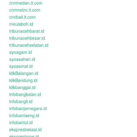
cnnmedan.it.com
cnnmetro.it.com
cnnbali.it.com
meulaboh.id
tribunacehbarat.id
tribunacehbesar.id
tribunacehselatan.id
ayoagam.id
ayoasahan.id
ayoasmat.id
klikBalangan.id
klikBandung.id
klikbanggai.id
infobangkalan.id
infobangli.id
infobanjarnegara.id
infobantaeng.id
infobantul.id
ekspresbekasi.id
ekspresbone.id