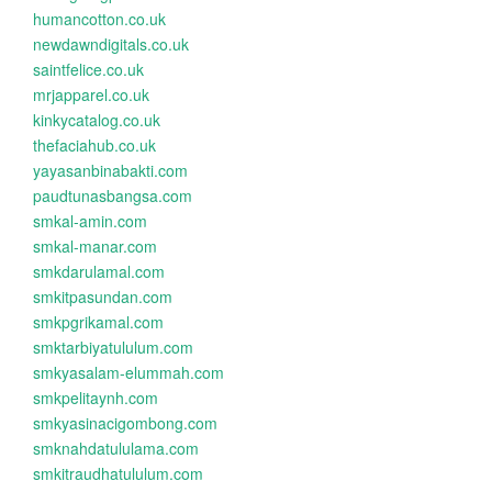
humancotton.co.uk
newdawndigitals.co.uk
saintfelice.co.uk
mrjapparel.co.uk
kinkycatalog.co.uk
thefaciahub.co.uk
yayasanbinabakti.com
paudtunasbangsa.com
smkal-amin.com
smkal-manar.com
smkdarulamal.com
smkitpasundan.com
smkpgrikamal.com
smktarbiyatululum.com
smkyasalam-elummah.com
smkpelitaynh.com
smkyasinacigombong.com
smknahdatululama.com
smkitraudhatululum.com