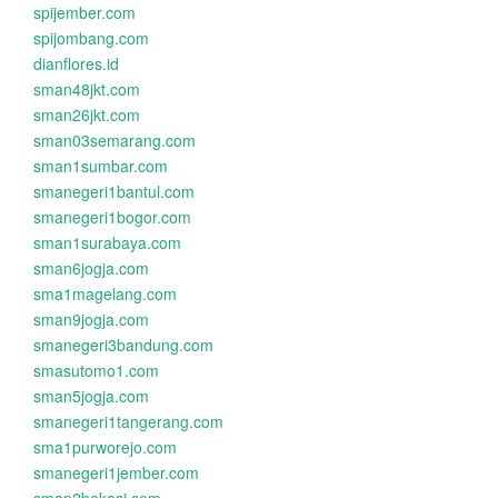
spijember.com
spijombang.com
dianflores.id
sman48jkt.com
sman26jkt.com
sman03semarang.com
sman1sumbar.com
smanegeri1bantul.com
smanegeri1bogor.com
sman1surabaya.com
sman6jogja.com
sma1magelang.com
sman9jogja.com
smanegeri3bandung.com
smasutomo1.com
sman5jogja.com
smanegeri1tangerang.com
sma1purworejo.com
smanegeri1jember.com