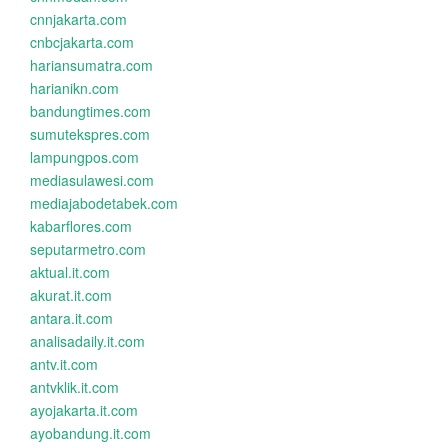
cnnjakarta.com
cnbcjakarta.com
hariansumatra.com
harianikn.com
bandungtimes.com
sumutekspres.com
lampungpos.com
mediasulawesi.com
mediajabodetabek.com
kabarflores.com
seputarmetro.com
aktual.it.com
akurat.it.com
antara.it.com
analisadaily.it.com
antv.it.com
antvklik.it.com
ayojakarta.it.com
ayobandung.it.com