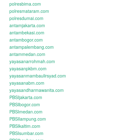
polresbima.com
polresmataram.com
polresdumai.com
antamjakarta.com
antambekasi.com
antambogor.com
antampalembang.com
antammedan.com
yayasanarrohmah.com
yayasanpkbm.com
yayasanmambaulirsyad.com
yayasanabm.com
yayasandharmawanita.com
PBSIjakarta.com
PBSIbogor.com
PBSImedan.com
PBSIlampung.com
PBSIkaltim.com
PBSIsumbar.com