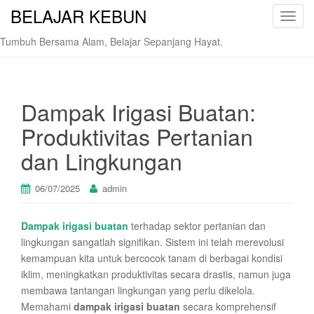
BELAJAR KEBUN
T
o
Tumbuh Bersama Alam, Belajar Sepanjang Hayat.
g
g
l
e
Dampak Irigasi Buatan:
n
Produktivitas Pertanian
a
v
dan Lingkungan
i
g
06/07/2025
admin
a
t
Dampak irigasi buatan
terhadap sektor pertanian dan
i
lingkungan sangatlah signifikan. Sistem ini telah merevolusi
o
kemampuan kita untuk bercocok tanam di berbagai kondisi
n
iklim, meningkatkan produktivitas secara drastis, namun juga
membawa tantangan lingkungan yang perlu dikelola.
Memahami
dampak irigasi buatan
secara komprehensif