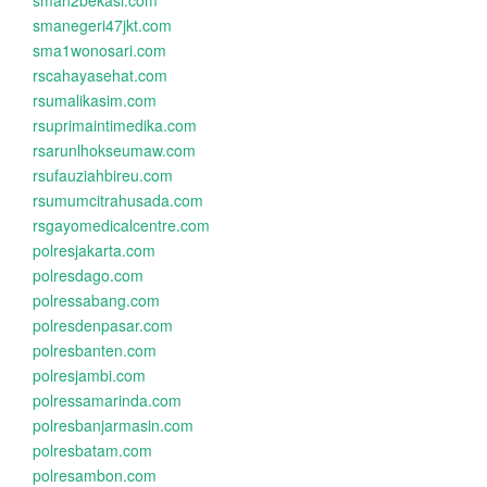
sman2bekasi.com
smanegeri47jkt.com
sma1wonosari.com
rscahayasehat.com
rsumalikasim.com
rsuprimaintimedika.com
rsarunlhokseumaw.com
rsufauziahbireu.com
rsumumcitrahusada.com
rsgayomedicalcentre.com
polresjakarta.com
polresdago.com
polressabang.com
polresdenpasar.com
polresbanten.com
polresjambi.com
polressamarinda.com
polresbanjarmasin.com
polresbatam.com
polresambon.com