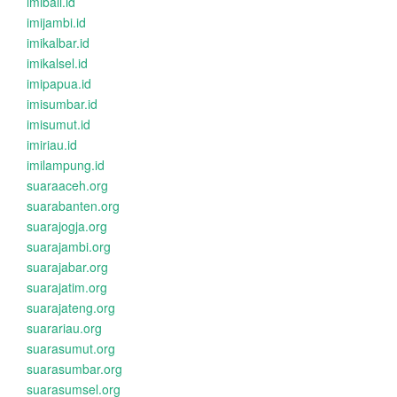
imibali.id
imijambi.id
imikalbar.id
imikalsel.id
imipapua.id
imisumbar.id
imisumut.id
imiriau.id
imilampung.id
suaraaceh.org
suarabanten.org
suarajogja.org
suarajambi.org
suarajabar.org
suarajatim.org
suarajateng.org
suarariau.org
suarasumut.org
suarasumbar.org
suarasumsel.org