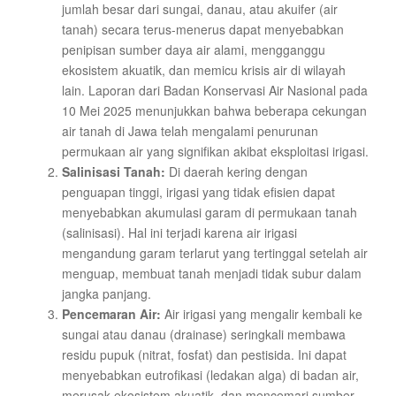
jumlah besar dari sungai, danau, atau akuifer (air
tanah) secara terus-menerus dapat menyebabkan
penipisan sumber daya air alami, mengganggu
ekosistem akuatik, dan memicu krisis air di wilayah
lain. Laporan dari Badan Konservasi Air Nasional pada
10 Mei 2025 menunjukkan bahwa beberapa cekungan
air tanah di Jawa telah mengalami penurunan
permukaan air yang signifikan akibat eksploitasi irigasi.
Salinisasi Tanah:
Di daerah kering dengan
penguapan tinggi, irigasi yang tidak efisien dapat
menyebabkan akumulasi garam di permukaan tanah
(salinisasi). Hal ini terjadi karena air irigasi
mengandung garam terlarut yang tertinggal setelah air
menguap, membuat tanah menjadi tidak subur dalam
jangka panjang.
Pencemaran Air:
Air irigasi yang mengalir kembali ke
sungai atau danau (drainase) seringkali membawa
residu pupuk (nitrat, fosfat) dan pestisida. Ini dapat
menyebabkan eutrofikasi (ledakan alga) di badan air,
merusak ekosistem akuatik, dan mencemari sumber