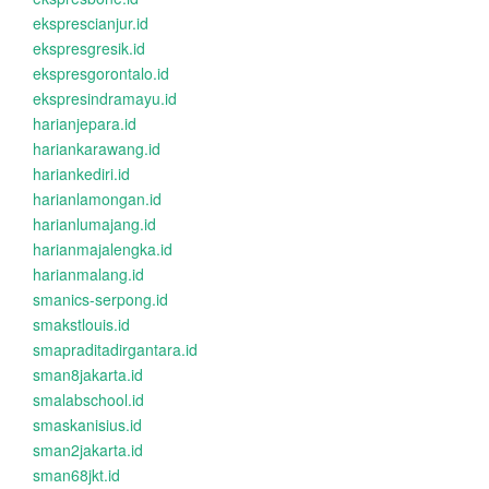
eksprescianjur.id
ekspresgresik.id
ekspresgorontalo.id
ekspresindramayu.id
harianjepara.id
hariankarawang.id
hariankediri.id
harianlamongan.id
harianlumajang.id
harianmajalengka.id
harianmalang.id
smanics-serpong.id
smakstlouis.id
smapraditadirgantara.id
sman8jakarta.id
smalabschool.id
smaskanisius.id
sman2jakarta.id
sman68jkt.id