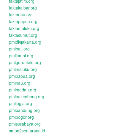
faktajatim.org
faktakalbar.org
faktariau.org
faktapapua.org
faktamaluku.org
faktasumut.org
pmidkijakarta.org
pmibali.org
pmijambi.org
pmigorontalo.org
pmimaluku.org
pmipapua.org
pmiriau.org
pmimedan.org
pmipalembang.org
pmijogja.org
pmibandung.org
pmibogor.org
pmisurabaya.org
smpn2semarang.id