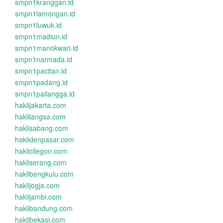
smpn1kranggan.id
smpn1lamongan.id
smpn1luwuk.id
smpn1madiun.id
smpn1manokwari.id
smpn1narmada.id
smpn1pacitan.id
smpn1padang.id
smpn1pailangga.id
haklijakarta.com
haklilangsa.com
haklisabang.com
haklidenpasar.com
haklicilegon.com
hakliserang.com
haklibengkulu.com
haklijogja.com
haklijambi.com
haklibandung.com
haklibekasi.com