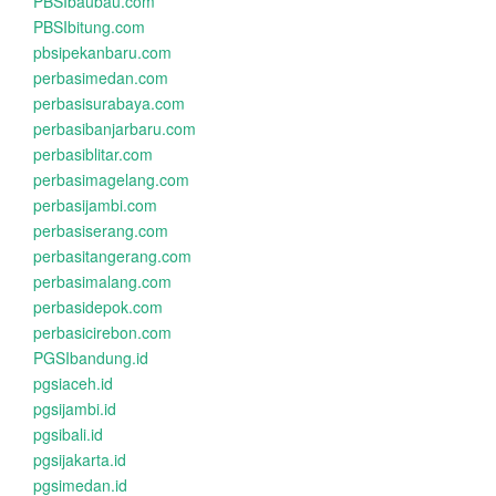
PBSIbaubau.com
PBSIbitung.com
pbsipekanbaru.com
perbasimedan.com
perbasisurabaya.com
perbasibanjarbaru.com
perbasiblitar.com
perbasimagelang.com
perbasijambi.com
perbasiserang.com
perbasitangerang.com
perbasimalang.com
perbasidepok.com
perbasicirebon.com
PGSIbandung.id
pgsiaceh.id
pgsijambi.id
pgsibali.id
pgsijakarta.id
pgsimedan.id