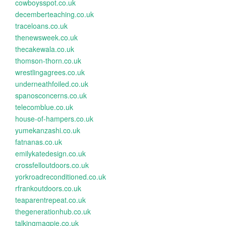
cowboysspot.co.uk
decemberteaching.co.uk
traceloans.co.uk
thenewsweek.co.uk
thecakewala.co.uk
thomson-thorn.co.uk
wrestlingagrees.co.uk
underneathfoiled.co.uk
spanosconcerns.co.uk
telecomblue.co.uk
house-of-hampers.co.uk
yumekanzashi.co.uk
fatnanas.co.uk
emilykatedesign.co.uk
crossfelloutdoors.co.uk
yorkroadreconditioned.co.uk
rfrankoutdoors.co.uk
teaparentrepeat.co.uk
thegenerationhub.co.uk
talkingmagpie.co.uk