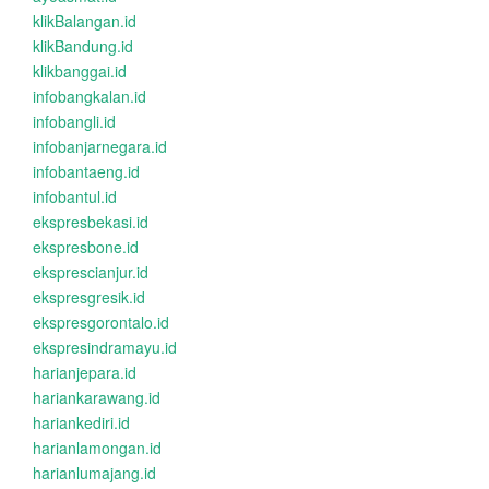
klikBalangan.id
klikBandung.id
klikbanggai.id
infobangkalan.id
infobangli.id
infobanjarnegara.id
infobantaeng.id
infobantul.id
ekspresbekasi.id
ekspresbone.id
eksprescianjur.id
ekspresgresik.id
ekspresgorontalo.id
ekspresindramayu.id
harianjepara.id
hariankarawang.id
hariankediri.id
harianlamongan.id
harianlumajang.id