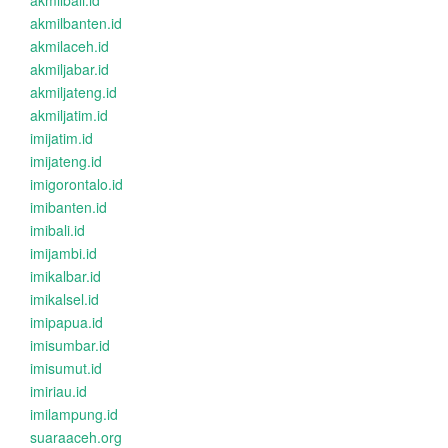
akmilbali.id
akmilbanten.id
akmilaceh.id
akmiljabar.id
akmiljateng.id
akmiljatim.id
imijatim.id
imijateng.id
imigorontalo.id
imibanten.id
imibali.id
imijambi.id
imikalbar.id
imikalsel.id
imipapua.id
imisumbar.id
imisumut.id
imiriau.id
imilampung.id
suaraaceh.org