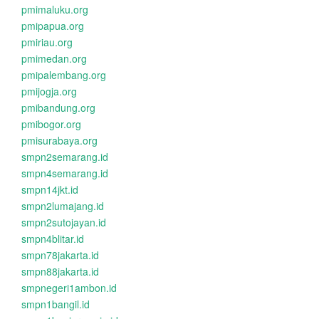
pmimaluku.org
pmipapua.org
pmiriau.org
pmimedan.org
pmipalembang.org
pmijogja.org
pmibandung.org
pmibogor.org
pmisurabaya.org
smpn2semarang.id
smpn4semarang.id
smpn14jkt.id
smpn2lumajang.id
smpn2sutojayan.id
smpn4blitar.id
smpn78jakarta.id
smpn88jakarta.id
smpnegeri1ambon.id
smpn1bangil.id