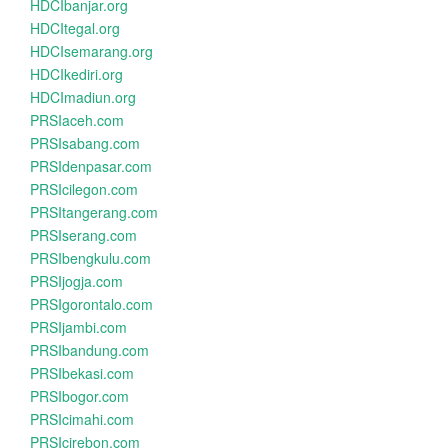
HDCIbanjar.org
HDCItegal.org
HDCIsemarang.org
HDCIkediri.org
HDCImadiun.org
PRSIaceh.com
PRSIsabang.com
PRSIdenpasar.com
PRSIcilegon.com
PRSItangerang.com
PRSIserang.com
PRSIbengkulu.com
PRSIjogja.com
PRSIgorontalo.com
PRSIjambi.com
PRSIbandung.com
PRSIbekasi.com
PRSIbogor.com
PRSIcimahi.com
PRSIcirebon.com