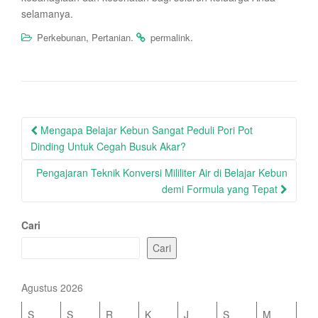
selamanya.
,
.
.
Perkebunan
Pertanian
permalink
Post
Mengapa Belajar Kebun Sangat Peduli Pori Pot
navigation
Dinding Untuk Cegah Busuk Akar?
Pengajaran Teknik Konversi Mililiter Air di Belajar Kebun
demi Formula yang Tepat
Cari
Cari
Agustus 2026
S
S
R
K
J
S
M