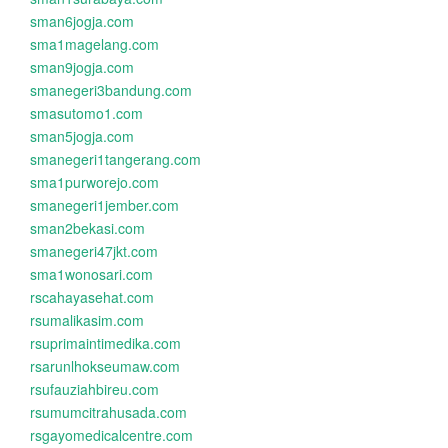
sman6jogja.com
sma1magelang.com
sman9jogja.com
smanegeri3bandung.com
smasutomo1.com
sman5jogja.com
smanegeri1tangerang.com
sma1purworejo.com
smanegeri1jember.com
sman2bekasi.com
smanegeri47jkt.com
sma1wonosari.com
rscahayasehat.com
rsumalikasim.com
rsuprimaintimedika.com
rsarunlhokseumaw.com
rsufauziahbireu.com
rsumumcitrahusada.com
rsgayomedicalcentre.com