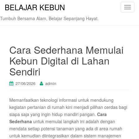
BELAJAR KEBUN
T
o
Tumbuh Bersama Alam, Belajar Sepanjang Hayat.
g
g
l
e
Cara Sederhana Memulai
n
Kebun Digital di Lahan
a
v
Sendiri
i
g
27/06/2026
admin
a
t
Memanfaatkan teknologi informasi untuk mendukung
i
kegiatan pertanian di rumah kini menjadi pilihan cerdas bagi
o
siapa saja yang ingin hidup mandiri pangan.
Cara
n
Sederhana
untuk memulai langkah ini adalah dengan
mendata setiap potensi tanaman yang ada di area rumah
untuk kemudian diintegrasikan dalam sistem manajemen