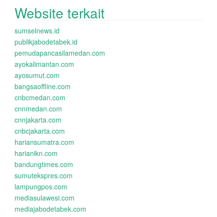
Website terkait
sumselnews.id
publikjabodetabek.id
pemudapancasilamedan.com
ayokalimantan.com
ayosumut.com
bangsaoffline.com
cnbcmedan.com
cnnmedan.com
cnnjakarta.com
cnbcjakarta.com
hariansumatra.com
harianikn.com
bandungtimes.com
sumutekspres.com
lampungpos.com
mediasulawesi.com
mediajabodetabek.com