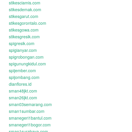
stikesciamis.com
stikesdemak.com
stikesgarut.com
stikesgorontalo.com
stikesgowa.com
stikesgresik.com
spigresik.com
spigianyar.com
spigrobongan.com
spigunungkidul.com
spijember.com
spijombang.com
dianflores.id
sman48jkt.com
sman26jkt.com
sman03semarang.com
sman1sumbar.com
smanegeri1bantul.com
smanegeri1bogor.com
sman1surabaya.com