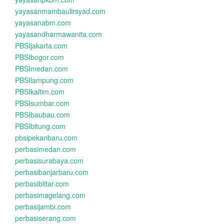
yayasanmambaulirsyad.com
yayasanabm.com
yayasandharmawanita.com
PBSIjakarta.com
PBSIbogor.com
PBSImedan.com
PBSIlampung.com
PBSIkaltim.com
PBSIsumbar.com
PBSIbaubau.com
PBSIbitung.com
pbsipekanbaru.com
perbasimedan.com
perbasisurabaya.com
perbasibanjarbaru.com
perbasiblitar.com
perbasimagelang.com
perbasijambi.com
perbasiserang.com