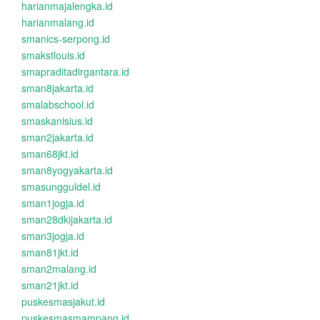
harianmajalengka.id
harianmalang.id
smanics-serpong.id
smakstlouis.id
smapraditadirgantara.id
sman8jakarta.id
smalabschool.id
smaskanisius.id
sman2jakarta.id
sman68jkt.id
sman8yogyakarta.id
smasungguldel.id
sman1jogja.id
sman28dkijakarta.id
sman3jogja.id
sman81jkt.id
sman2malang.id
sman21jkt.id
puskesmasjakut.id
puskesmasmampang.id