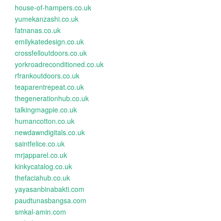
house-of-hampers.co.uk
yumekanzashi.co.uk
fatnanas.co.uk
emilykatedesign.co.uk
crossfelloutdoors.co.uk
yorkroadreconditioned.co.uk
rfrankoutdoors.co.uk
teaparentrepeat.co.uk
thegenerationhub.co.uk
talkingmagpie.co.uk
humancotton.co.uk
newdawndigitals.co.uk
saintfelice.co.uk
mrjapparel.co.uk
kinkycatalog.co.uk
thefaciahub.co.uk
yayasanbinabakti.com
paudtunasbangsa.com
smkal-amin.com