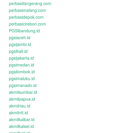
perbasitangerang.com
perbasimalang.com
perbasidepok.com
perbasicirebon.com
PGSIbandung.id
pgsiaceh.id
pgsijambi.id
pgsibali.id
pgsijakarta.id
pgsimedan.id
pgsilombok.id
pgsimaluku.id
pgsimanado.id
akmilsumbar.id
akmilpapua.id
akmilriau.id
akmilntt.id
akmilkalbar.id
akmilkalsel.id