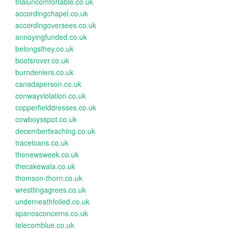
trialuncomfortable.co.uk
accordingchapel.co.uk
accordingoversees.co.uk
annoyingfunded.co.uk
belongsthey.co.uk
bootsrover.co.uk
burndeniers.co.uk
canadaperson.co.uk
conwayviolation.co.uk
copperfielddresses.co.uk
cowboysspot.co.uk
decemberteaching.co.uk
traceloans.co.uk
thenewsweek.co.uk
thecakewala.co.uk
thomson-thorn.co.uk
wrestlingagrees.co.uk
underneathfoiled.co.uk
spanosconcerns.co.uk
telecomblue.co.uk