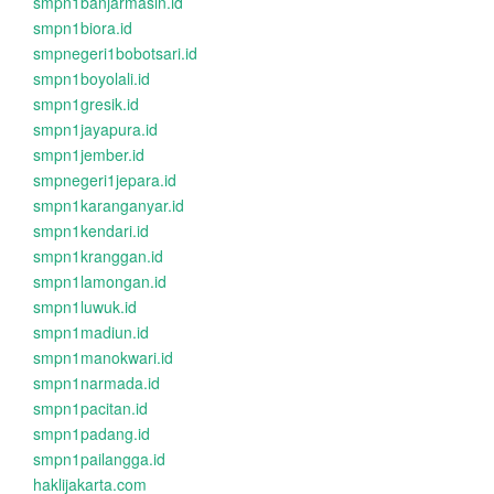
smpn1banjarmasin.id
smpn1biora.id
smpnegeri1bobotsari.id
smpn1boyolali.id
smpn1gresik.id
smpn1jayapura.id
smpn1jember.id
smpnegeri1jepara.id
smpn1karanganyar.id
smpn1kendari.id
smpn1kranggan.id
smpn1lamongan.id
smpn1luwuk.id
smpn1madiun.id
smpn1manokwari.id
smpn1narmada.id
smpn1pacitan.id
smpn1padang.id
smpn1pailangga.id
haklijakarta.com