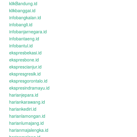
klikBandung.id
klikbanggai.id
infobangkalan.id
infobangli.id
infobanjarnegara.id
infobantaeng.id
infobantul.id
ekspresbekasi.id
ekspresbone.id
eksprescianjur.id
ekspresgresik.id
ekspresgorontalo.id
ekspresindramayu.id
harianjepara.id
hariankarawang.id
hariankediri.id
harianlamongan.id
harianlumajang.id
harianmajalengka.id