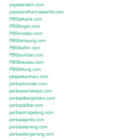
yayasanabm.com
yayasandharmawanita.com
PBSIjakarta.com
PBSIbogor.com
PBSImedan.com
PBSIlampung.com
PBSIkaltim.com
PBSIsumbar.com
PBSIbaubau.com
PBSIbitung.com
pbsipekanbaru.com
perbasimedan.com
perbasisurabaya.com
perbasibanjarbaru.com
perbasiblitar.com
perbasimagelang.com
perbasijambi.com
perbasiserang.com
perbasitangerang.com