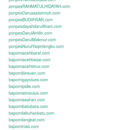
ponpesRAHMATULHIDAYAH.com
ponpesDarussalamnuh.com
ponpesBUDiIHSAN.com
ponpesdayahdarulilham.com
ponpesDarulAmilin.com
ponpesDarulMakmur.com
ponpesNurulYaqintengku.com
bapomiacehbarat.com
bapomiacehbesar.com
bapomiacehtimur.com
bapomibireuen.com
bapomigayolues.com
bapomipidie.com
bapomisimeulue.com
bapomiasahan.com
bapomibatubara.com
bapomilabuhanbatu.com
bapomilangkat.com
bapominias.com