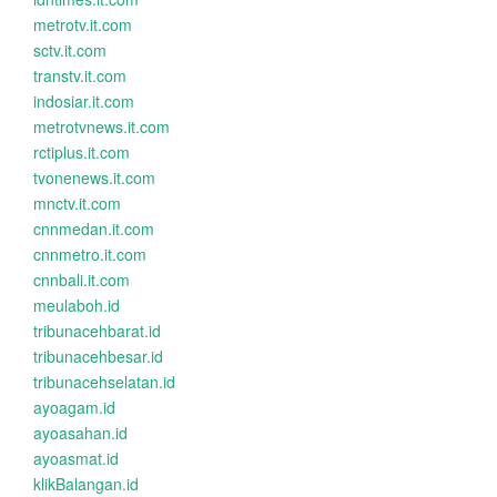
metrotv.it.com
sctv.it.com
transtv.it.com
indosiar.it.com
metrotvnews.it.com
rctiplus.it.com
tvonenews.it.com
mnctv.it.com
cnnmedan.it.com
cnnmetro.it.com
cnnbali.it.com
meulaboh.id
tribunacehbarat.id
tribunacehbesar.id
tribunacehselatan.id
ayoagam.id
ayoasahan.id
ayoasmat.id
klikBalangan.id