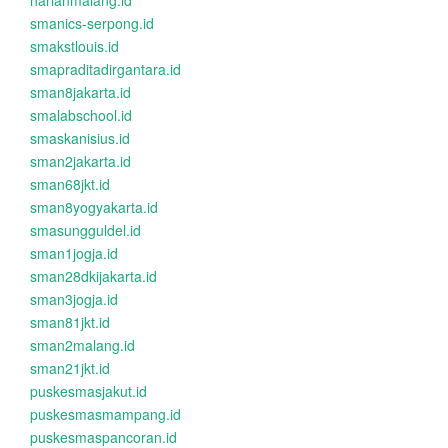
harianmalang.id
smanics-serpong.id
smakstlouis.id
smapraditadirgantara.id
sman8jakarta.id
smalabschool.id
smaskanisius.id
sman2jakarta.id
sman68jkt.id
sman8yogyakarta.id
smasungguldel.id
sman1jogja.id
sman28dkijakarta.id
sman3jogja.id
sman81jkt.id
sman2malang.id
sman21jkt.id
puskesmasjakut.id
puskesmasmampang.id
puskesmaspancoran.id