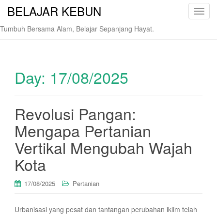
BELAJAR KEBUN
T
o
Tumbuh Bersama Alam, Belajar Sepanjang Hayat.
g
g
l
e
Day:
17/08/2025
n
a
v
Revolusi Pangan:
i
Mengapa Pertanian
g
a
Vertikal Mengubah Wajah
t
i
Kota
o
n
17/08/2025
Pertanian
Urbanisasi yang pesat dan tantangan perubahan iklim telah