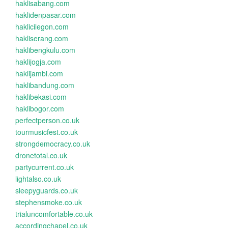
haklisabang.com
haklidenpasar.com
haklicilegon.com
hakliserang.com
haklibengkulu.com
haklijogja.com
haklijambi.com
haklibandung.com
haklibekasi.com
haklibogor.com
perfectperson.co.uk
tourmusicfest.co.uk
strongdemocracy.co.uk
dronetotal.co.uk
partycurrent.co.uk
lightalso.co.uk
sleepyguards.co.uk
stephensmoke.co.uk
trialuncomfortable.co.uk
accordingchapel.co.uk