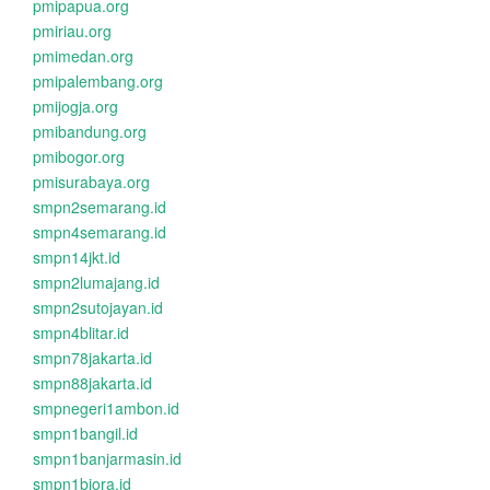
pmipapua.org
pmiriau.org
pmimedan.org
pmipalembang.org
pmijogja.org
pmibandung.org
pmibogor.org
pmisurabaya.org
smpn2semarang.id
smpn4semarang.id
smpn14jkt.id
smpn2lumajang.id
smpn2sutojayan.id
smpn4blitar.id
smpn78jakarta.id
smpn88jakarta.id
smpnegeri1ambon.id
smpn1bangil.id
smpn1banjarmasin.id
smpn1biora.id