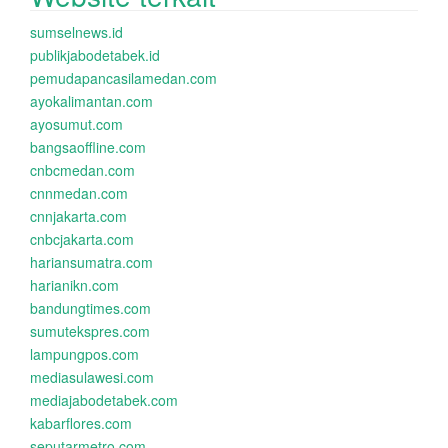
sumselnews.id
publikjabodetabek.id
pemudapancasilamedan.com
ayokalimantan.com
ayosumut.com
bangsaoffline.com
cnbcmedan.com
cnnmedan.com
cnnjakarta.com
cnbcjakarta.com
hariansumatra.com
harianikn.com
bandungtimes.com
sumutekspres.com
lampungpos.com
mediasulawesi.com
mediajabodetabek.com
kabarflores.com
seputarmetro.com