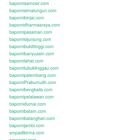
bapomisamosir.com
bapomisimalungun.com
bapomibinjai.com
bapomidharmasraya.com
bapomipasaman.com
bapomisijunjung.com
bapomibukittinggi.com
bapomibanyuasin.com
bapomilahat.com
bapomilubuklinggau.com
bapomipalembang.com
bapomiPrabumulih.com
bapomibengkalis.com
bapomipelalawan.com
bapomidumai.com
bapomibatam.com
bapomibatanghari.com
bapomijambi.com
smpadikirma.com
smpasisi.com