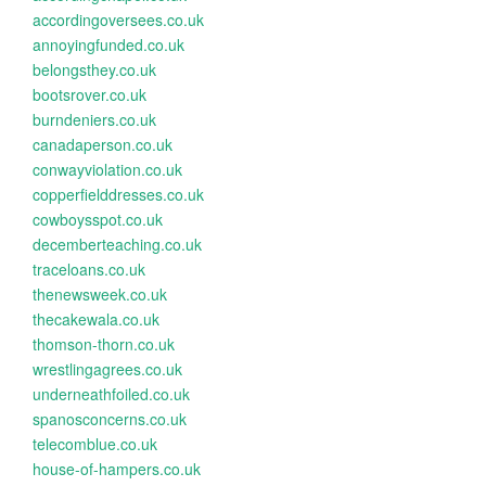
accordingoversees.co.uk
annoyingfunded.co.uk
belongsthey.co.uk
bootsrover.co.uk
burndeniers.co.uk
canadaperson.co.uk
conwayviolation.co.uk
copperfielddresses.co.uk
cowboysspot.co.uk
decemberteaching.co.uk
traceloans.co.uk
thenewsweek.co.uk
thecakewala.co.uk
thomson-thorn.co.uk
wrestlingagrees.co.uk
underneathfoiled.co.uk
spanosconcerns.co.uk
telecomblue.co.uk
house-of-hampers.co.uk