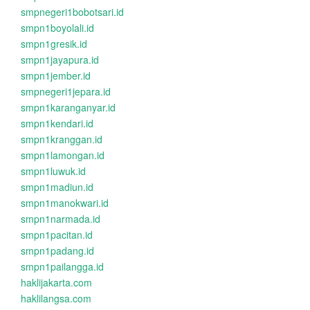
smpnegeri1bobotsari.id
smpn1boyolali.id
smpn1gresik.id
smpn1jayapura.id
smpn1jember.id
smpnegeri1jepara.id
smpn1karanganyar.id
smpn1kendari.id
smpn1kranggan.id
smpn1lamongan.id
smpn1luwuk.id
smpn1madiun.id
smpn1manokwari.id
smpn1narmada.id
smpn1pacitan.id
smpn1padang.id
smpn1pailangga.id
haklijakarta.com
haklilangsa.com