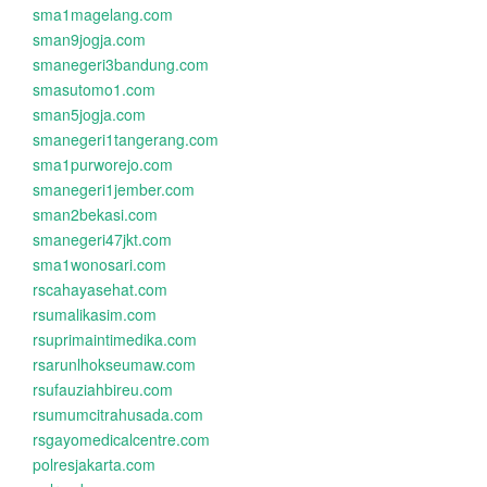
sma1magelang.com
sman9jogja.com
smanegeri3bandung.com
smasutomo1.com
sman5jogja.com
smanegeri1tangerang.com
sma1purworejo.com
smanegeri1jember.com
sman2bekasi.com
smanegeri47jkt.com
sma1wonosari.com
rscahayasehat.com
rsumalikasim.com
rsuprimaintimedika.com
rsarunlhokseumaw.com
rsufauziahbireu.com
rsumumcitrahusada.com
rsgayomedicalcentre.com
polresjakarta.com