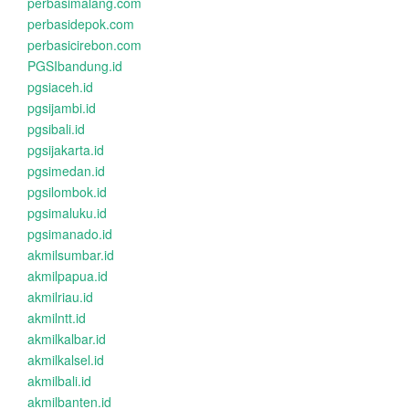
perbasimalang.com
perbasidepok.com
perbasicirebon.com
PGSIbandung.id
pgsiaceh.id
pgsijambi.id
pgsibali.id
pgsijakarta.id
pgsimedan.id
pgsilombok.id
pgsimaluku.id
pgsimanado.id
akmilsumbar.id
akmilpapua.id
akmilriau.id
akmilntt.id
akmilkalbar.id
akmilkalsel.id
akmilbali.id
akmilbanten.id