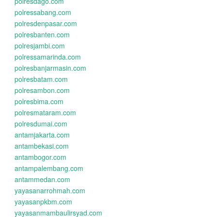
polresdago.com
polressabang.com
polresdenpasar.com
polresbanten.com
polresjambi.com
polressamarinda.com
polresbanjarmasin.com
polresbatam.com
polresambon.com
polresbima.com
polresmataram.com
polresdumai.com
antamjakarta.com
antambekasi.com
antambogor.com
antampalembang.com
antammedan.com
yayasanarrohmah.com
yayasanpkbm.com
yayasanmambaulirsyad.com