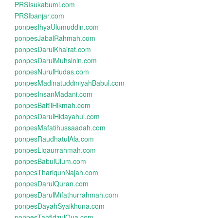
PRSIsukabumi.com
PRSIbanjar.com
ponpesIhyaUlumuddin.com
ponpesJabalRahmah.com
ponpesDarulKhairat.com
ponpesDarulMuhsinin.com
ponpesNurulHudas.com
ponpesMadinatuddiniyahBabul.com
ponpesInsanMadani.com
ponpesBaitilHikmah.com
ponpesDarulHidayahul.com
ponpesMafatihussaadah.com
ponpesRaudhatulAla.com
ponpesLiqaurrahmah.com
ponpesBabulUlum.com
ponpesThariqunNajah.com
ponpesDarulQuran.com
ponpesDarulMifathurrahmah.com
ponpesDayahSyaikhuna.com
ponpesTahfidzulQua.com