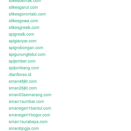
stikesdemak.com
stikesgarut.com
stikesgorontalo.com
stikesgowa.com
stikesgresik.com
spigresik.com
spigianyar.com
spigrobongan.com
spigunungkidul.com
spijember.com
spijombang.com
dianflores.id
sman48jkt.com
sman26jkt.com
sman03semarang.com
sman1sumbar.com
smanegeri1bantul.com
smanegeri1bogor.com
sman1surabaya.com
sman6jogja.com