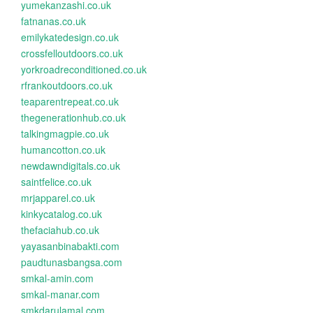
yumekanzashi.co.uk
fatnanas.co.uk
emilykatedesign.co.uk
crossfelloutdoors.co.uk
yorkroadreconditioned.co.uk
rfrankoutdoors.co.uk
teaparentrepeat.co.uk
thegenerationhub.co.uk
talkingmagpie.co.uk
humancotton.co.uk
newdawndigitals.co.uk
saintfelice.co.uk
mrjapparel.co.uk
kinkycatalog.co.uk
thefaciahub.co.uk
yayasanbinabakti.com
paudtunasbangsa.com
smkal-amin.com
smkal-manar.com
smkdarulamal.com