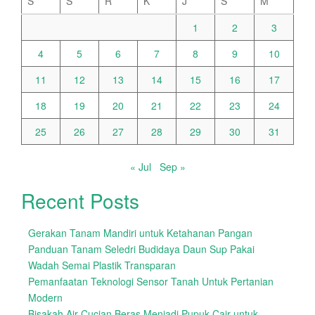
S
S
R
K
J
S
M
1
2
3
4
5
6
7
8
9
10
11
12
13
14
15
16
17
18
19
20
21
22
23
24
25
26
27
28
29
30
31
« Jul
Sep »
Recent Posts
Gerakan Tanam Mandiri untuk Ketahanan Pangan
Panduan Tanam Seledri Budidaya Daun Sup Pakai
Wadah Semai Plastik Transparan
Pemanfaatan Teknologi Sensor Tanah Untuk Pertanian
Modern
Bisakah Air Cucian Beras Menjadi Pupuk Cair untuk