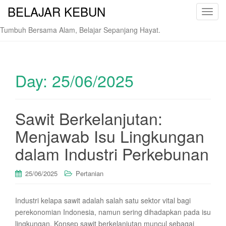
BELAJAR KEBUN
T
o
Tumbuh Bersama Alam, Belajar Sepanjang Hayat.
g
g
l
e
Day:
25/06/2025
n
a
v
Sawit Berkelanjutan:
i
Menjawab Isu Lingkungan
g
a
dalam Industri Perkebunan
t
i
25/06/2025
Pertanian
o
n
Industri kelapa sawit adalah salah satu sektor vital bagi
perekonomian Indonesia, namun sering dihadapkan pada isu
lingkungan. Konsep sawit berkelanjutan muncul sebagai