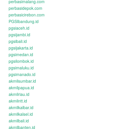
perbasimalang.com
perbasidepok.com
perbasicirebon.com
PGSIbandung.id
pgsiaceh.id
pgsijambi.id
pgsibali.id
pgsijakarta.id
pgsimedan.id
pgsilombok.id
pgsimaluku.id
pgsimanado.id
akmilsumbar.id
akmilpapua.id
akmilriau.id
akmilntt.id
akmilkalbar.id
akmilkalsel.id
akmilbali.id
akmilbanten.id