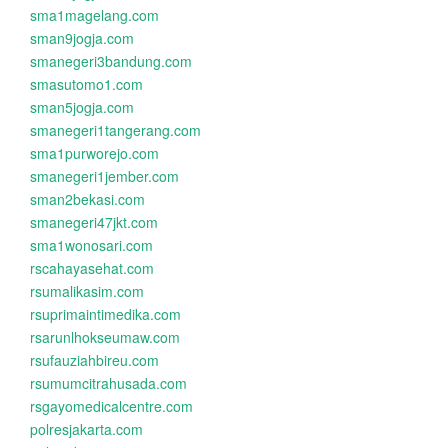
sma1magelang.com
sman9jogja.com
smanegeri3bandung.com
smasutomo1.com
sman5jogja.com
smanegeri1tangerang.com
sma1purworejo.com
smanegeri1jember.com
sman2bekasi.com
smanegeri47jkt.com
sma1wonosari.com
rscahayasehat.com
rsumalikasim.com
rsuprimaintimedika.com
rsarunlhokseumaw.com
rsufauziahbireu.com
rsumumcitrahusada.com
rsgayomedicalcentre.com
polresjakarta.com