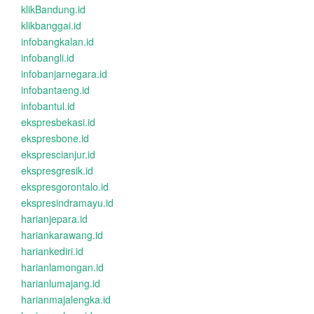
klikBandung.id
klikbanggai.id
infobangkalan.id
infobangli.id
infobanjarnegara.id
infobantaeng.id
infobantul.id
ekspresbekasi.id
ekspresbone.id
eksprescianjur.id
ekspresgresik.id
ekspresgorontalo.id
ekspresindramayu.id
harianjepara.id
hariankarawang.id
hariankediri.id
harianlamongan.id
harianlumajang.id
harianmajalengka.id