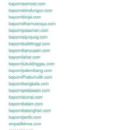
bapomisamosir.com
bapomisimalungun.com
bapomibinjai.com
bapomidharmasraya.com
bapomipasaman.com
bapomisijunjung.com
bapomibukittinggi.com
bapomibanyuasin.com
bapomilahat.com
bapomilubuklinggau.com
bapomipalembang.com
bapomiPrabumulih.com
bapomibengkalis.com
bapomipelalawan.com
bapomidumai.com
bapomibatam.com
bapomibatanghari.com
bapomijambi.com
smpadikirma.com