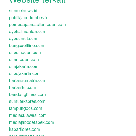
sumselnews.id
publikjabodetabek.id
pemudapancasilamedan.com
ayokalimantan.com
ayosumut.com
bangsaoffline.com
cnbcmedan.com
cnnmedan.com
cnnjakarta.com
cnbcjakarta.com
hariansumatra.com
harianikn.com
bandungtimes.com
sumutekspres.com
lampungpos.com
mediasulawesi.com
mediajabodetabek.com
kabarflores.com