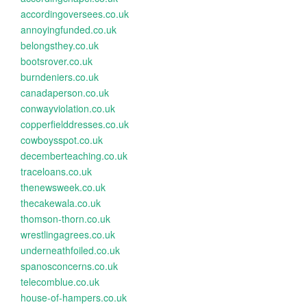
accordingoversees.co.uk
annoyingfunded.co.uk
belongsthey.co.uk
bootsrover.co.uk
burndeniers.co.uk
canadaperson.co.uk
conwayviolation.co.uk
copperfielddresses.co.uk
cowboysspot.co.uk
decemberteaching.co.uk
traceloans.co.uk
thenewsweek.co.uk
thecakewala.co.uk
thomson-thorn.co.uk
wrestlingagrees.co.uk
underneathfoiled.co.uk
spanosconcerns.co.uk
telecomblue.co.uk
house-of-hampers.co.uk