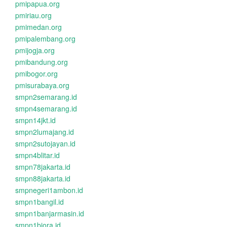
pmipapua.org
pmiriau.org
pmimedan.org
pmipalembang.org
pmijogja.org
pmibandung.org
pmibogor.org
pmisurabaya.org
smpn2semarang.id
smpn4semarang.id
smpn14jkt.id
smpn2lumajang.id
smpn2sutojayan.id
smpn4blitar.id
smpn78jakarta.id
smpn88jakarta.id
smpnegeri1ambon.id
smpn1bangil.id
smpn1banjarmasin.id
smpn1biora.id