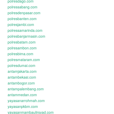
polresdago.com
polressabang.com
polresdenpasar.com
polresbanten.com
polresjambi.com
polressamarinda.com
polresbanjarmasin.com
polresbatam.com
polresambon.com
polresbima.com
polresmataram.com
polresdumai.com
antamjakarta.com
antambekasi.com
antambogor.com
antampalembang.com
antammedan.com
yayasanarrohmah.com
yayasanpkbm.com
yayasanmambaulirsyad.com