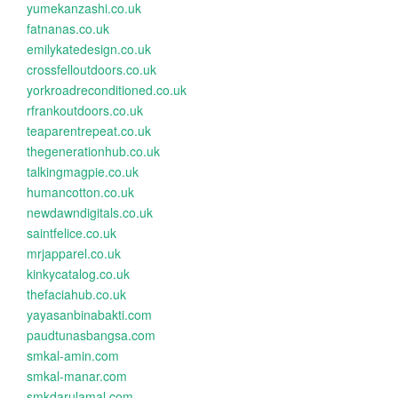
yumekanzashi.co.uk
fatnanas.co.uk
emilykatedesign.co.uk
crossfelloutdoors.co.uk
yorkroadreconditioned.co.uk
rfrankoutdoors.co.uk
teaparentrepeat.co.uk
thegenerationhub.co.uk
talkingmagpie.co.uk
humancotton.co.uk
newdawndigitals.co.uk
saintfelice.co.uk
mrjapparel.co.uk
kinkycatalog.co.uk
thefaciahub.co.uk
yayasanbinabakti.com
paudtunasbangsa.com
smkal-amin.com
smkal-manar.com
smkdarulamal.com