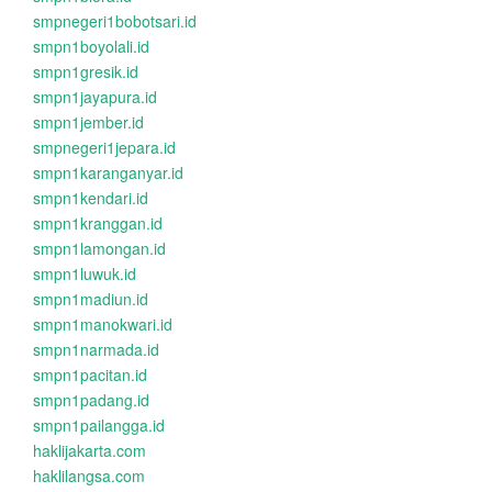
smpnegeri1bobotsari.id
smpn1boyolali.id
smpn1gresik.id
smpn1jayapura.id
smpn1jember.id
smpnegeri1jepara.id
smpn1karanganyar.id
smpn1kendari.id
smpn1kranggan.id
smpn1lamongan.id
smpn1luwuk.id
smpn1madiun.id
smpn1manokwari.id
smpn1narmada.id
smpn1pacitan.id
smpn1padang.id
smpn1pailangga.id
haklijakarta.com
haklilangsa.com