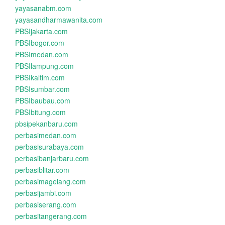
yayasanabm.com
yayasandharmawanita.com
PBSIjakarta.com
PBSIbogor.com
PBSImedan.com
PBSIlampung.com
PBSIkaltim.com
PBSIsumbar.com
PBSIbaubau.com
PBSIbitung.com
pbsipekanbaru.com
perbasimedan.com
perbasisurabaya.com
perbasibanjarbaru.com
perbasiblitar.com
perbasimagelang.com
perbasijambi.com
perbasiserang.com
perbasitangerang.com