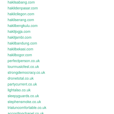
haklisabang.com
haklidenpasar.com
haklicilegon.com
hakliserang.com
haklibengkulu.com
haklijogja.com
haklijambi.com
haklibandung.com
haklibekasi.com
haklibogor.com
perfectperson.co.uk
tourmusicfest.co.uk
strongdemocracy.co.uk
dronetotal.co.uk
partycurrent.co.uk
lightalso.co.uk
sleepyguards.co.uk
stephensmoke.co.uk
trialuncomfortable.co.uk
accordingchapel.co.uk