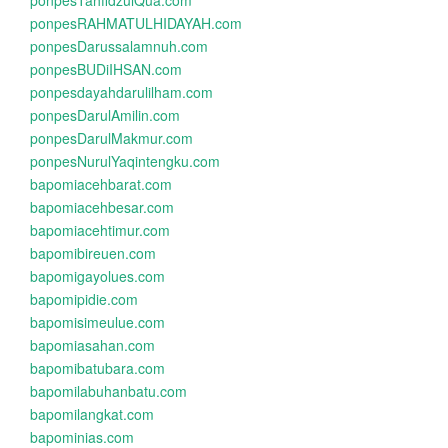
ponpesTahfidzulQua.com
ponpesRAHMATULHIDAYAH.com
ponpesDarussalamnuh.com
ponpesBUDiIHSAN.com
ponpesdayahdarulilham.com
ponpesDarulAmilin.com
ponpesDarulMakmur.com
ponpesNurulYaqintengku.com
bapomiacehbarat.com
bapomiacehbesar.com
bapomiacehtimur.com
bapomibireuen.com
bapomigayolues.com
bapomipidie.com
bapomisimeulue.com
bapomiasahan.com
bapomibatubara.com
bapomilabuhanbatu.com
bapomilangkat.com
bapominias.com