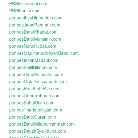
PRSIsukabumi.com
PRSIbanjar.com
ponpesIhyaUlumuddin.com
ponpesJabalRahmah.com
ponpesDarulKhairat.com
ponpesDarulMuhsinin.com
ponpesNurulHudas.com
ponpesMadinatuddiniyahBabul.com
ponpesInsanMadani.com
ponpesBaitilHikmah.com
ponpesDarulHidayahul.com
ponpesMafatihussaadah.com
ponpesRaudhatulAla.com
ponpesLiqaurrahmah.com
ponpesBabulUlum.com
ponpesThariqunNajah.com
ponpesDarulQuran.com
ponpesDarulMifathurrahmah.com
ponpesDayahSyaikhuna.com