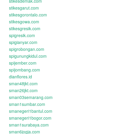
stikesdemak.com
stikesgarut.com
stikesgorontalo.com
stikesgowa.com
stikesgresik.com
spigresik.com
spigianyar.com
spigrobongan.com
spigunungkidul.com
spijember.com
spijombang.com
dianflores.id
sman48jkt.com
sman26jkt.com
sman03semarang.com
sman1sumbar.com
smanegeri1bantul.com
smanegeri1bogor.com
sman1surabaya.com
sman6jogja.com