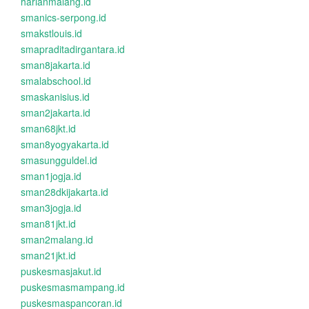
harianmalang.id
smanics-serpong.id
smakstlouis.id
smapraditadirgantara.id
sman8jakarta.id
smalabschool.id
smaskanisius.id
sman2jakarta.id
sman68jkt.id
sman8yogyakarta.id
smasungguldel.id
sman1jogja.id
sman28dkijakarta.id
sman3jogja.id
sman81jkt.id
sman2malang.id
sman21jkt.id
puskesmasjakut.id
puskesmasmampang.id
puskesmaspancoran.id