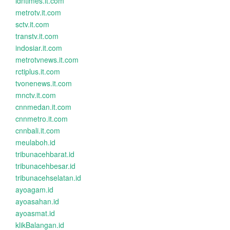
idntimes.it.com
metrotv.it.com
sctv.it.com
transtv.it.com
indosiar.it.com
metrotvnews.it.com
rctiplus.it.com
tvonenews.it.com
mnctv.it.com
cnnmedan.it.com
cnnmetro.it.com
cnnbali.it.com
meulaboh.id
tribunacehbarat.id
tribunacehbesar.id
tribunacehselatan.id
ayoagam.id
ayoasahan.id
ayoasmat.id
klikBalangan.id